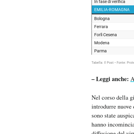
– Leggi anche:
A
Nel corso della g
introdurre nuove 
sono state auspic
hanno incominciat
diffusione del vi