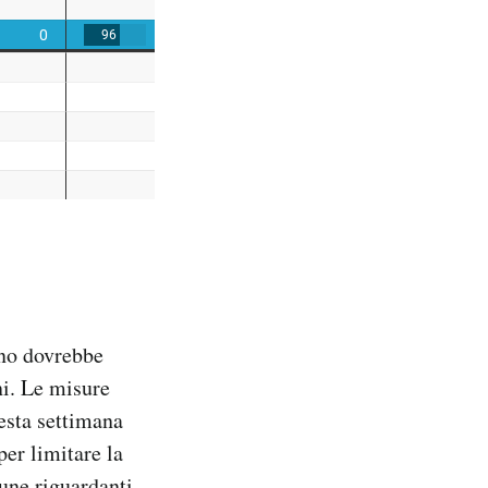
rno dovrebbe
ni. Le misure
uesta settimana
er limitare la
cune riguardanti