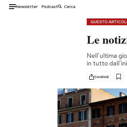
Newsletter
Podcast
Auto
QUESTO ARTICOLO
Le notiz
HOME
Italia
Moda
Nell’ultima gio
Mondo
Libri
in tutto dall’i
Politica
Consumismi
Tecnologia
Storie/Idee
Condividi
Internet
Ok Boomer!
Scienza
Media
Cultura
Europa
Economia
Altrecose
Sport
Mondiali calcio 2026