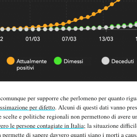
comunque per supporre che perlomeno per quanto riguar
ssimazione per difetto
. Alcuni di questi dati vanno pre
se scelte e politiche regionali non permettono di avere u
ero le persone contagiate in Italia
; la situazione diffici
 permette di sapere davvero
quanti siano i morti a cau