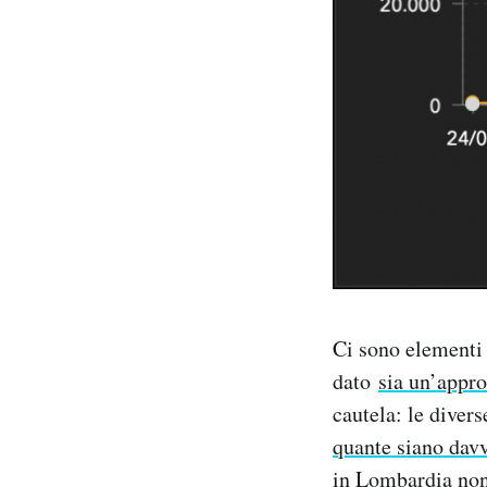
Ci sono elementi 
dato
sia un’appro
cautela: le diver
quante siano davv
in Lombardia non