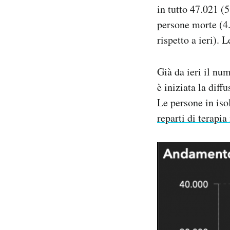
in tutto 47.021 (5
Notifiche mobile
Regala il Post
persone morte (4.0
Hai bisogno di aiuto?
rispetto a ieri). 
Esci
Già da ieri il num
è iniziata la diff
Le persone in iso
reparti di terapia