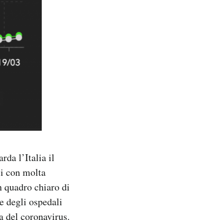
da l’Italia il
si con molta
n quadro chiaro di
le degli ospedali
sa del coronavirus
.