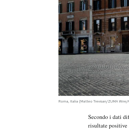
PODCAST
NEWSLETTER
I MIEI PREFERITI
SHOP
CALENDARIO
Roma, Italia (Matteo Trevisan/ZUMA Wire
AREA PERSONALE
Secondo i dati dif
Area Personale
risultate positive 
Newsletter