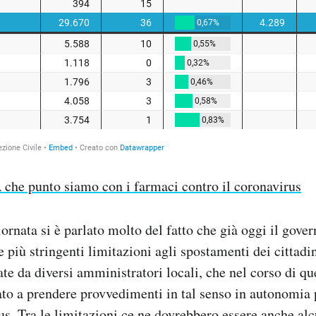
 che punto siamo con i farmaci contro il coronavirus
iornata si è parlato molto del fatto che già oggi il gove
e più stringenti limitazioni agli spostamenti dei cittadi
ate da diversi amministratori locali, che nel corso di q
o a prendere provvedimenti in tal senso in autonomia p
rus. Tra le limitazioni ce ne dovrebbero essere anche al