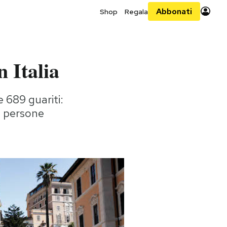
Abbonati
Shop
Regala
n Italia
e 689 guariti:
21 persone