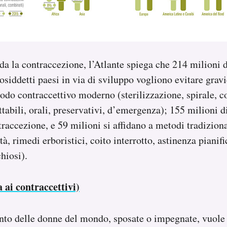
da la contraccezione, l’Atlante spiega che 214 milioni d
cosiddetti paesi in via di sviluppo vogliono evitare gra
odo contraccettivo moderno (sterilizzazione, spirale, c
ettabili, orali, preservativi, d’emergenza); 155 milioni 
raccezione, e 59 milioni si affidano a metodi tradizion
lità, rimedi erboristici, coito interrotto, astinenza pianif
chiosi).
 ai contraccettivi)
ento delle donne del mondo, sposate o impegnate, vuole 