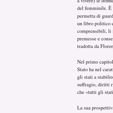
a vivere) le donn
Notifiche mobile
del femminile. È
Regala il Post
permetta di guar
Hai bisogno di aiuto?
un libro politico
Esci
comprensibili, li
premesse e conseg
tradotta da Flore
Nel primo capito
Stato ha nel cara
gli stati a stabil
suffragio, diritti
che «tutti gli stat
La sua prospettiva