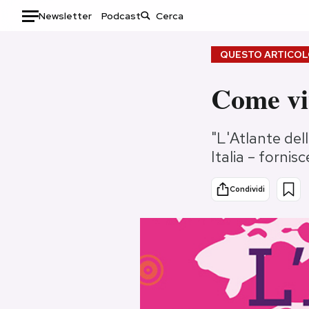
Newsletter
Podcast
Auto
QUESTO ARTICOLO
HOME
Come vi
Italia
Moda
"L'Atlante del
Mondo
Libri
Italia – forni
Politica
Consumismi
Tecnologia
Storie/Idee
Condividi
Internet
Ok Boomer!
Scienza
Media
Cultura
Europa
Economia
Altrecose
Sport
Mondiali calcio 2026