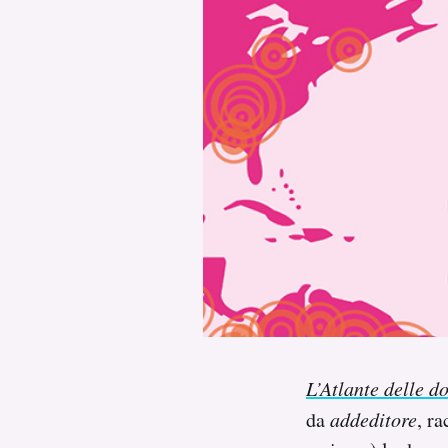
PODCAST
NEWSLETTER
I MIEI PREFERITI
SHOP
CALENDARIO
AREA PERSONALE
L’Atlante delle d
Area Personale
da
addeditore
, r
Newsletter