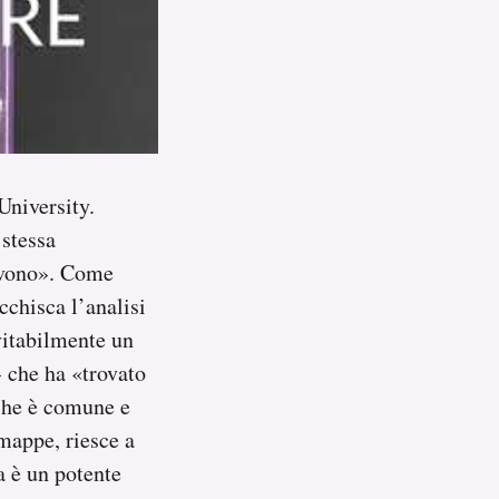
University.
 stessa
cevono». Come
chisca l’analisi
vitabilmente un
 che ha «trovato
 che è comune e
 mappe, riesce a
a è un potente