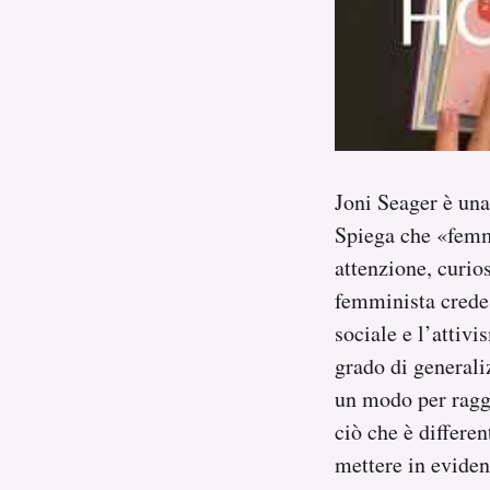
Joni Seager è una
Spiega che «femmi
attenzione, curio
femminista crede 
sociale e l’attiv
grado di general
un modo per raggi
ciò che è differen
mettere in eviden