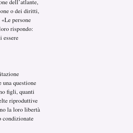
one dell’atlante,
one o dei diritti,
. «Le persone
loro rispondo:
i essere
citazione
e una questione
o figli, quanti
elte riproduttive
o la loro libertà
 o condizionate