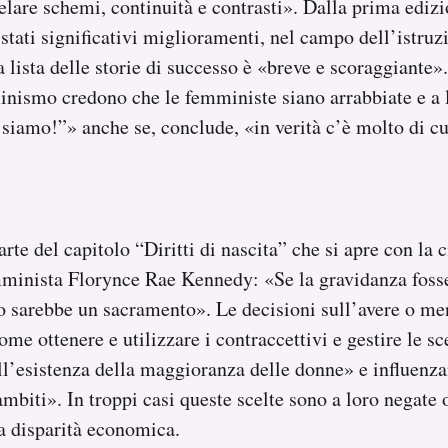
elare schemi, continuità e contrasti». Dalla prima edizi
stati significativi miglioramenti, nel campo dell’istruzi
 lista delle storie di successo è «breve e scoraggiante»
inismo credono che le femministe siano arrabbiate e a 
o siamo!”» anche se, conclude, «in verità c’è molto di cu
arte del capitolo “Diritti di nascita” che si apre con la 
mminista Florynce Rae Kennedy: «Se la gravidanza foss
o sarebbe un sacramento». Le decisioni sull’avere o men
me ottenere e utilizzare i contraccettivi e gestire le sc
ll’esistenza della maggioranza delle donne» e influenzan
i ambiti». In troppi casi queste scelte sono a loro negate
a disparità economica.