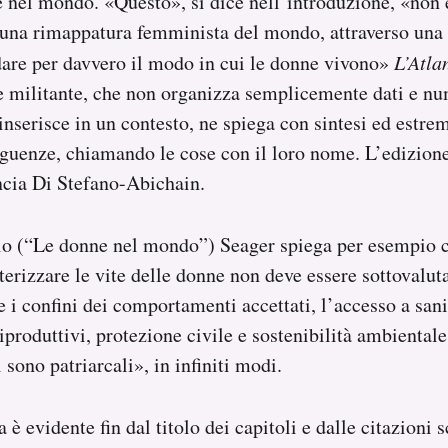
e nel mondo. «Questo», si dice nell’introduzione, «non 
 una rimappatura femminista del mondo, attraverso una 
dare per davvero il modo in cui le donne vivono»
L’Atla
 e militante, che non organizza semplicemente dati e nu
 inserisce in un contesto, ne spiega con sintesi ed estre
uenze, chiamando le cose con il loro nome. L’edizione 
ncia Di Stefano-Abichain.
lo (“Le donne nel mondo”) Seager spiega per esempio ch
tterizzare le vite delle donne non deve essere sottovalut
ire i confini dei comportamenti accettati, l’accesso a sani
 riproduttivi, protezione civile e sostenibilità ambiental
i sono patriarcali», in infiniti modi.
 è evidente fin dal titolo dei capitoli e dalle citazioni s