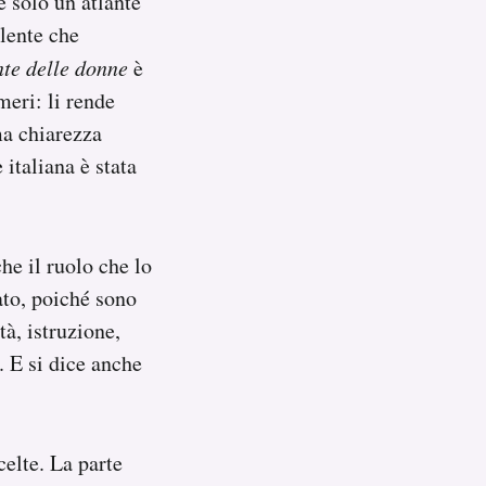
è solo un atlante
lente che
nte delle donne
è
meri: li rende
ma chiarezza
italiana è stata
e il ruolo che lo
ato, poiché sono
tà, istruzione,
e. E si dice anche
celte. La parte