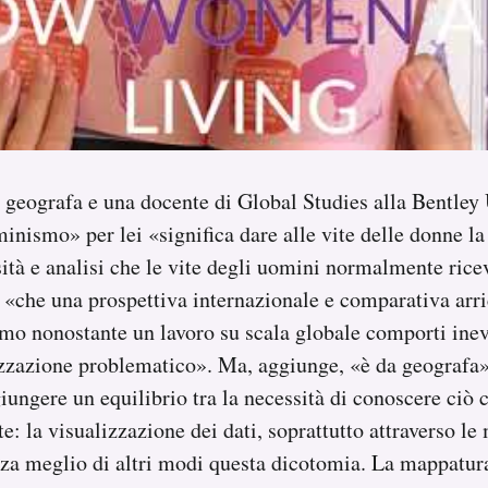
 geografa e una docente di Global Studies alla Bentley 
nismo» per lei «significa dare alle vite delle donne la
sità e analisi che le vite degli uomini normalmente ri
«che una prospettiva internazionale e comparativa arric
ismo nonostante un lavoro su scala globale comporti ine
izzazione problematico». Ma, aggiunge, «è da geografa»
ungere un equilibrio tra la necessità di conoscere ciò
te: la visualizzazione dei dati, soprattutto attraverso le
za meglio di altri modi questa dicotomia. La mappatur