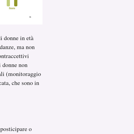
i donne in età
vidanze, ma non
ontraccettivi
di donne non
ali (monitoraggio
icata, che sono in
posticipare o