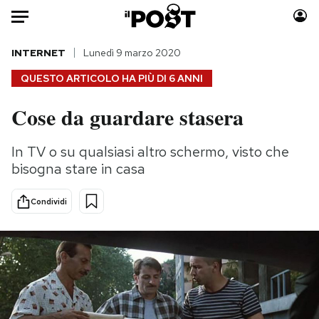
Auto
INTERNET
Lunedì 9 marzo 2020
QUESTO ARTICOLO HA PIÙ DI
6 ANNI
HOME
Cose da guardare stasera
Italia
Moda
Mondo
Libri
In TV o su qualsiasi altro schermo, visto che
Politica
Consumismi
bisogna stare in casa
Tecnologia
Storie/Idee
Internet
Ok Boomer!
Condividi
Scienza
Media
Cultura
Europa
Economia
Altrecose
Sport
Mondiali calcio 2026