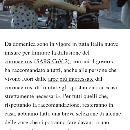
PODCAST
NEWSLETTER
Da domenica sono in vigore in tutta Italia nuove
I MIEI PREFERITI
misure per limitare la diffusione del
coronavirus
(SARS-CoV-2)
, con cui il governo
ha raccomandato a tutti, anche alle persone che
SHOP
vivono fuori dalle
aree più interessate
dal
coronavirus, di
limitare gli spostamenti
ai «casi
CALENDARIO
strettamente necessari». Per tutti quelli che,
rispettando la raccomandazione, resteranno in
AREA PERSONALE
casa, abbiamo fatto una breve selezione di alcune
Area Personale
delle cose che si potranno fare davanti a uno
Newsletter