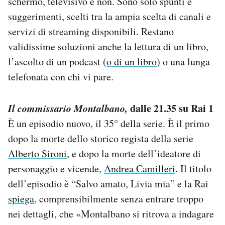
schermo, televisivo e non. Sono solo spunti e
Notifiche mobile
suggerimenti, scelti tra la ampia scelta di canali e
Regala il Post
servizi di streaming disponibili. Restano
Hai bisogno di aiuto?
validissime soluzioni anche la lettura di un libro,
Esci
l’ascolto di un podcast (
o di un libro
) o una lunga
telefonata con chi vi pare.
Il commissario Montalbano,
dalle 21.35 su Rai 1
È un episodio nuovo, il 35° della serie. È il primo
dopo la morte dello storico regista della serie
Alberto Sironi
, e dopo la morte dell’ideatore di
personaggio e vicende,
Andrea Camilleri
. Il titolo
dell’episodio è “Salvo amato, Livia mia” e la Rai
spiega
, comprensibilmente senza entrare troppo
nei dettagli, che «Montalbano si ritrova a indagare