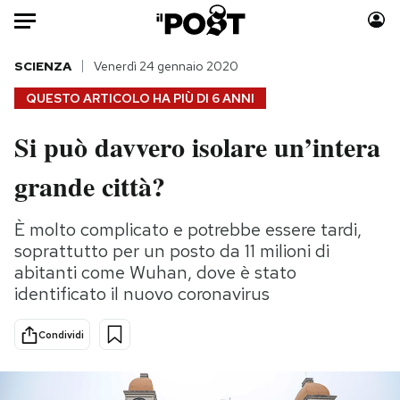
Auto
SCIENZA
Venerdì 24 gennaio 2020
QUESTO ARTICOLO HA PIÙ DI
6 ANNI
HOME
Si può davvero isolare un’intera
Italia
Moda
grande città?
Mondo
Libri
Politica
Consumismi
È molto complicato e potrebbe essere tardi,
Tecnologia
Storie/Idee
soprattutto per un posto da 11 milioni di
Internet
Ok Boomer!
abitanti come Wuhan, dove è stato
Scienza
Media
identificato il nuovo coronavirus
Cultura
Europa
Economia
Altrecose
Condividi
Sport
Mondiali calcio 2026