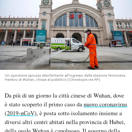
PODCAST
NEWSLETTER
I MIEI PREFERITI
SHOP
Un operatore spruzza disinfettante all'ingresso della stazione ferroviaria
Hankou di Wuhan, chiusa al pubblico (Chinatopix via AP)
CALENDARIO
Da più di un giorno la città cinese di Wuhan, dove
è stato scoperto il primo caso da
nuovo coronavirus
AREA PERSONALE
(2019-nCoV)
, è posta sotto isolamento insieme a
diversi altri centri abitati nella provincia di Hubei,
Area Personale
Newsletter
della quale Wuhan è capoluogo. Il governo della