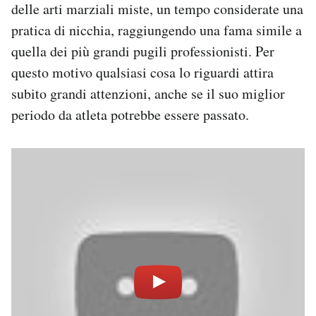
delle arti marziali miste, un tempo considerate una
Notifiche mobile
pratica di nicchia, raggiungendo una fama simile a
Regala il Post
Hai bisogno di aiuto?
quella dei più grandi pugili professionisti. Per
Esci
questo motivo qualsiasi cosa lo riguardi attira
subito grandi attenzioni, anche se il suo miglior
periodo da atleta potrebbe essere passato.