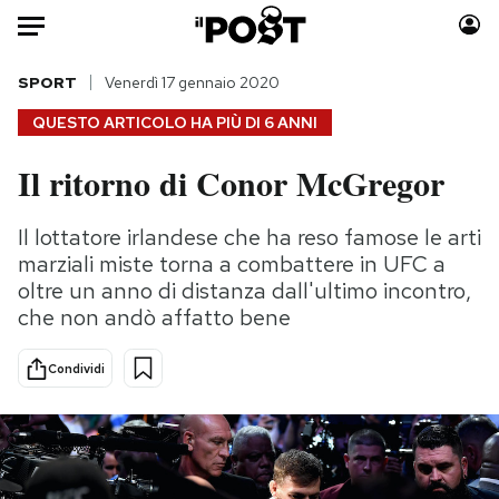
Auto
SPORT
Venerdì 17 gennaio 2020
QUESTO ARTICOLO HA PIÙ DI
6 ANNI
HOME
Il ritorno di Conor McGregor
Italia
Moda
Mondo
Libri
Il lottatore irlandese che ha reso famose le arti
Politica
Consumismi
marziali miste torna a combattere in UFC a
Tecnologia
Storie/Idee
oltre un anno di distanza dall'ultimo incontro,
che non andò affatto bene
Internet
Ok Boomer!
Scienza
Media
Condividi
Cultura
Europa
Economia
Altrecose
Sport
Mondiali calcio 2026