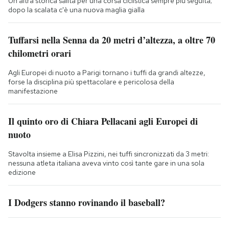
Un'altra storica salita per una corsa ciclistica sempre più seguita;
dopo la scalata c'è una nuova maglia gialla
Tuffarsi nella Senna da 20 metri d’altezza, a oltre 70
chilometri orari
Agli Europei di nuoto a Parigi tornano i tuffi da grandi altezze,
forse la disciplina più spettacolare e pericolosa della
manifestazione
Il quinto oro di Chiara Pellacani agli Europei di
nuoto
Stavolta insieme a Elisa Pizzini, nei tuffi sincronizzati da 3 metri:
nessuna atleta italiana aveva vinto così tante gare in una sola
edizione
I Dodgers stanno rovinando il baseball?