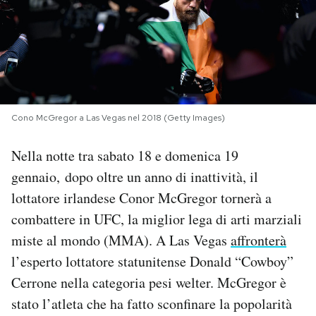
PODCAST
NEWSLETTER
Cono McGregor a Las Vegas nel 2018 (Getty Images)
I MIEI PREFERITI
Nella notte tra sabato 18 e domenica 19
SHOP
gennaio, dopo oltre un anno di inattività, il
lottatore irlandese Conor McGregor tornerà a
CALENDARIO
combattere in UFC, la miglior lega di arti marziali
miste al mondo (MMA). A Las Vegas
affronterà
l’esperto lottatore statunitense Donald “Cowboy”
AREA PERSONALE
Cerrone nella categoria pesi welter. McGregor è
Area Personale
stato l’atleta che ha fatto sconfinare la popolarità
Newsletter