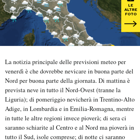
LE
ALTRE
PODCAST
FOTO
NEWSLETTER
I MIEI PREFERITI
La notizia principale delle previsioni meteo per
venerdì è che dovrebbe nevicare in buona parte del
SHOP
Nord per buona parte della giornata. Di mattina è
prevista neve in tutto il Nord-Ovest (tranne la
CALENDARIO
Liguria); di pomeriggio nevicherà in Trentino-Alto
Adige, in Lombardia e in Emilia-Romagna, mentre
AREA PERSONALE
in tutte le altre regioni invece pioverà; di sera ci
saranno schiarite al Centro e al Nord ma pioverà in
Area Personale
tutto il Sud, isole comprese; di notte ci saranno
Newsletter