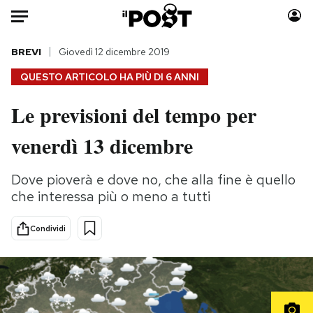
Auto
BREVI
Giovedì 12 dicembre 2019
QUESTO ARTICOLO HA PIÙ DI
6 ANNI
HOME
Le previsioni del tempo per
Italia
Moda
venerdì 13 dicembre
Mondo
Libri
Politica
Consumismi
Dove pioverà e dove no, che alla fine è quello
Tecnologia
Storie/Idee
che interessa più o meno a tutti
Internet
Ok Boomer!
Scienza
Media
Condividi
Cultura
Europa
Economia
Altrecose
Sport
Mondiali calcio 2026