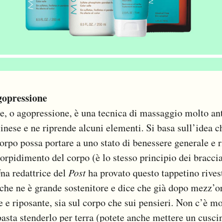
gopressione
e, o agopressione, è una tecnica di massaggio molto an
inese e ne riprende alcuni elementi. Si basa sull’idea c
corpo possa portare a uno stato di benessere generale e r
torpidimento del corpo (è lo stesso principio dei braccia
Una redattrice del
Post
ha provato questo tappetino rivest
che ne è grande sostenitore e dice che già dopo mezz’or
te e riposante, sia sul corpo che sui pensieri. Non c’è m
basta stenderlo per terra (potete anche mettere un cuscin