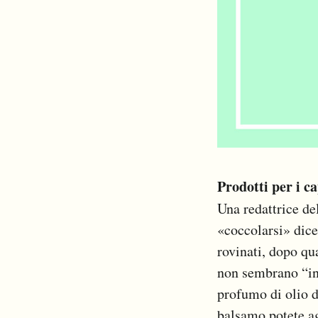
Prodotti per i c
Una redattrice de
«coccolarsi» dice 
rovinati, dopo qua
non sembrano “ing
profumo di olio d
balsamo potete 