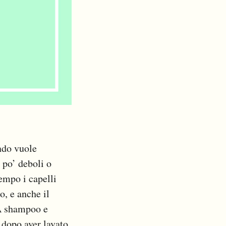
do vuole
n po’ deboli o
tempo i capelli
o, e anche il
 A shampoo e
e dopo aver lavato