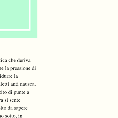
tica che deriva
he la pressione di
idurre la
letti anti nausea,
ito di punte a
a si sente
olto da sapere
o sotto, in