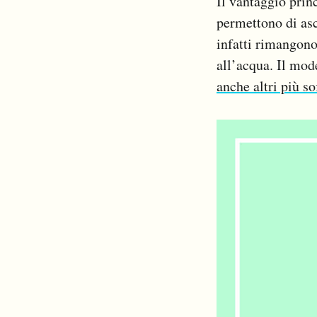
Il vantaggio princ
permettono di asc
infatti rimangono
all’acqua. Il mo
anche altri più sof