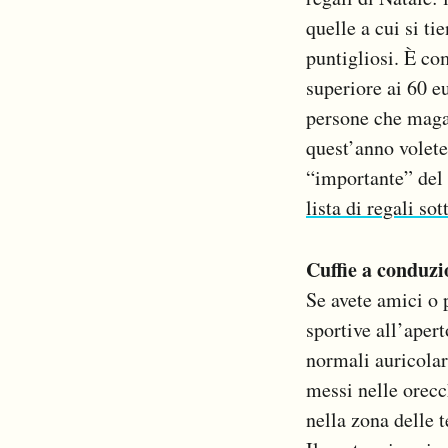
Notifiche mobile
quelle a cui si ti
Regala il Post
puntigliosi. È co
Hai bisogno di aiuto?
superiore ai 60 e
Esci
persone che maga
quest’anno volete
“importante” del 
lista di regali sot
Cuffie a conduzi
Se avete amici o 
sportive all’aper
normali auricolar
messi nelle orecc
nella zona delle 