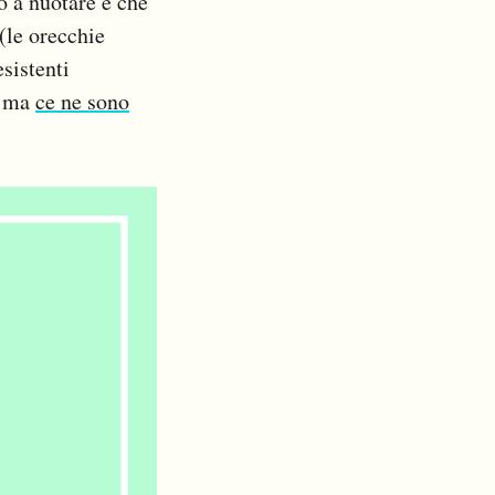
 o a nuotare è che
(le orecchie
sistenti
, ma
ce ne sono