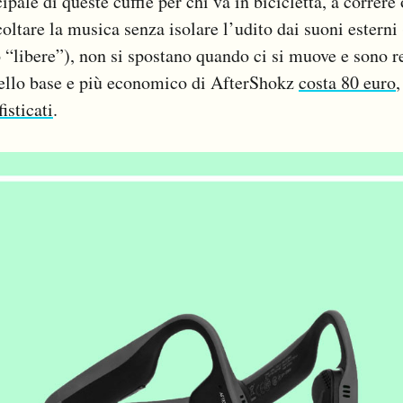
ipale di queste cuffie per chi va in bicicletta, a correre
oltare la musica senza isolare l’udito dai suoni esterni 
 “libere”), non si spostano quando ci si muove e sono re
dello base e più economico di AfterShokz
costa 80 euro
isticati
.