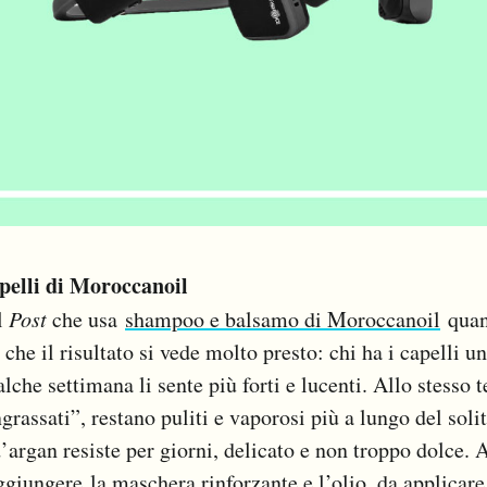
apelli di Moroccanoil
l
Post
che usa
shampoo e balsamo di Moroccanoil
quan
che il risultato si vede molto presto: chi ha i capelli u
lche settimana li sente più forti e lucenti. Allo stesso 
rassati”, restano puliti e vaporosi più a lungo del solit
’argan resiste per giorni, delicato e non troppo dolce.
aggiungere
la maschera rinforzante
e
l’olio
, da applicar