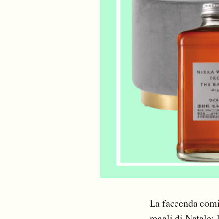
PODCAST
NEWSLETTER
I MIEI PREFERITI
SHOP
CALENDARIO
AREA PERSONALE
La faccenda comin
Area Personale
Newsletter
regali di Natale: 