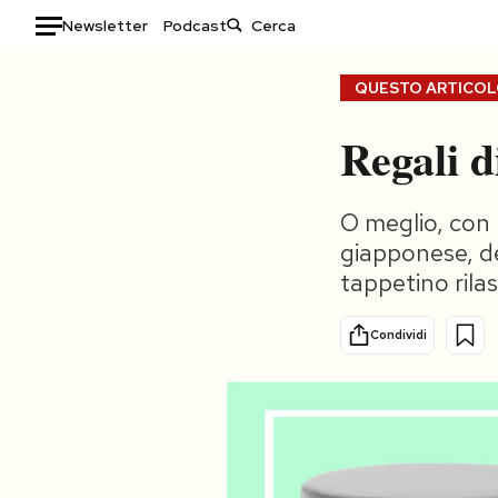
Newsletter
Podcast
Auto
QUESTO ARTICOLO
HOME
Regali d
Italia
Moda
O meglio, con 
Mondo
Libri
giapponese, dei
Politica
Consumismi
tappetino rila
Tecnologia
Storie/Idee
Internet
Ok Boomer!
Condividi
Scienza
Media
Cultura
Europa
Economia
Altrecose
Sport
Mondiali calcio 2026