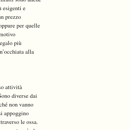
ù esigenti e
un prezzo
 oppure per quelle
 motivo
regalo più
n’occhiata alla
o attività
 Sono diverse dai
rché non vanno
 si appoggino
traverso le ossa.