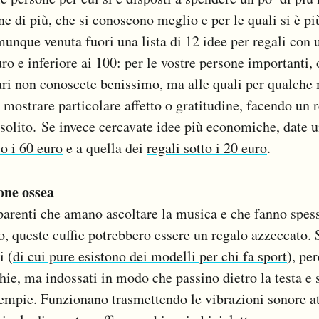
ene di più, che si conoscono meglio e per le quali si è pi
munque venuta fuori una lista di 12 idee per regali con 
uro e inferiore ai 100: per le vostre persone importanti,
ri non conoscete benissimo, ma alle quali per qualche
 mostrare particolare affetto o gratitudine, facendo un 
solito. Se invece cercavate idee più economiche, date u
to i 60 euro
e a quella dei
regali sotto i 20 euro
.
one ossea
parenti che amano ascoltare la musica e che fanno spess
to, queste cuffie potrebbero essere un regalo azzeccato.
i (
di cui pure esistono dei modelli per chi fa sport
), pe
hie, ma indossati in modo che passino dietro la testa e
tempie. Funzionano trasmettendo le vibrazioni sonore at