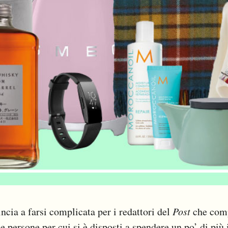
cia a farsi complicata per i redattori del
Post
che comp
le persone per cui si è disposti a spendere un po’ di più