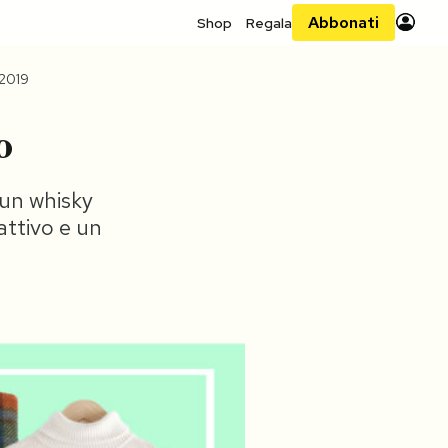
Abbonati
Shop
Regala
 2019
o
 un whisky
attivo e un