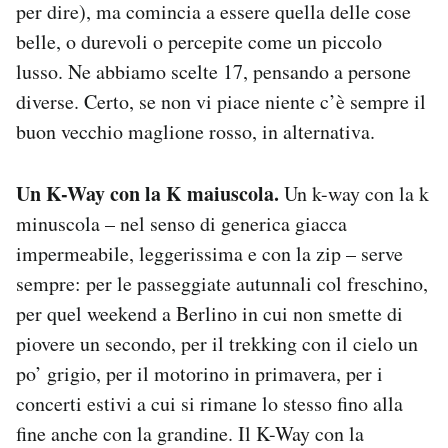
per dire), ma comincia a essere quella delle cose
Notifiche mobile
belle, o durevoli o percepite come un piccolo
Regala il Post
lusso. Ne abbiamo scelte 17, pensando a persone
Hai bisogno di aiuto?
Esci
diverse. Certo, se non vi piace niente c’è sempre il
buon vecchio maglione rosso, in alternativa.
Un K-Way con la K maiuscola.
Un k-way con la k
minuscola – nel senso di generica giacca
impermeabile, leggerissima e con la zip – serve
sempre: per le passeggiate autunnali col freschino,
per quel weekend a Berlino in cui non smette di
piovere un secondo, per il trekking con il cielo un
po’ grigio, per il motorino in primavera, per i
concerti estivi a cui si rimane lo stesso fino alla
fine anche con la grandine. Il K-Way con la