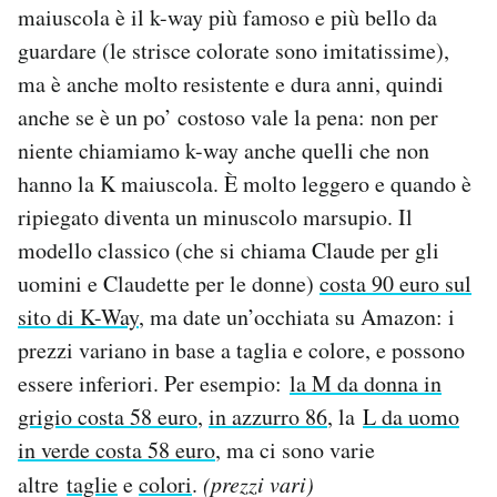
maiuscola è il k-way più famoso e più bello da
guardare (le strisce colorate sono imitatissime),
ma è anche molto resistente e dura anni, quindi
anche se è un po’ costoso vale la pena: non per
niente chiamiamo k-way anche quelli che non
hanno la K maiuscola. È molto leggero e quando è
ripiegato diventa un minuscolo marsupio. Il
modello classico (che si chiama Claude per gli
uomini e Claudette per le donne)
costa 90 euro sul
sito di K-Way
, ma date un’occhiata su Amazon: i
prezzi variano in base a taglia e colore, e possono
essere inferiori. Per esempio:
la M da donna in
grigio costa 58 euro
,
in azzurro 86
, la
L da uomo
in verde costa 58 euro
, ma ci sono varie
altre
taglie
e
colori
.
(prezzi vari)