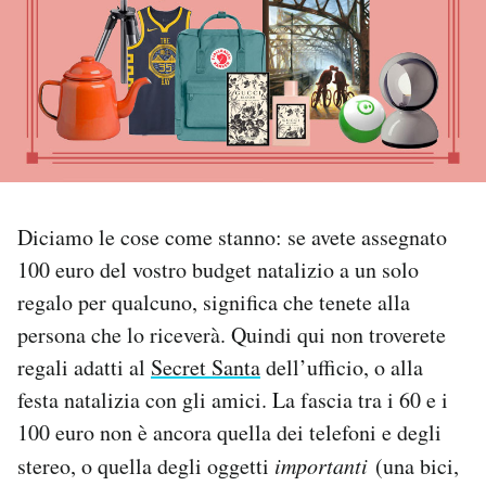
PODCAST
NEWSLETTER
I MIEI PREFERITI
Diciamo le cose come stanno: se avete assegnato
SHOP
100 euro del vostro budget natalizio a un solo
regalo per qualcuno, significa che tenete alla
CALENDARIO
persona che lo riceverà. Quindi qui non troverete
regali adatti al
Secret Santa
dell’ufficio, o alla
festa natalizia con gli amici. La fascia tra i 60 e i
AREA PERSONALE
100 euro non è ancora quella dei telefoni e degli
Area Personale
stereo, o quella degli oggetti
importanti
(una bici,
Newsletter