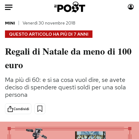
Auto
MINI
Venerdì 30 novembre 2018
QUESTO ARTICOLO HA PIÙ DI
7 ANNI
HOME
Regali di Natale da meno di 100
Italia
Moda
euro
Mondo
Libri
Politica
Consumismi
Ma più di 60: e si sa cosa vuol dire, se avete
Tecnologia
Storie/Idee
deciso di spendere questi soldi per una sola
Internet
Ok Boomer!
persona
Scienza
Media
Cultura
Europa
Condividi
Economia
Altrecose
Sport
Mondiali calcio 2026