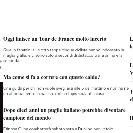
Oggi finisce un Tour de France molto incerto
L
l
Quello femminile: in otto tappe cinque cicliste hanno indossato la
maglia gialla, e ci sono solo 8 secondi di distacco tra la prima e la
seconda
e
L
e
V
Ma come si fa a correre con questo caldo?
Una guida per chi non vuole svegliarsi alle 6 del mattino e non ha né
T
un abbonamento in palestra né un tapis roulant a casa
c
Dopo dieci anni un pugile italiano potrebbe diventare
campione del mondo
I
Etinosa Oliha combatterà sabato sera a Dublino per il titolo