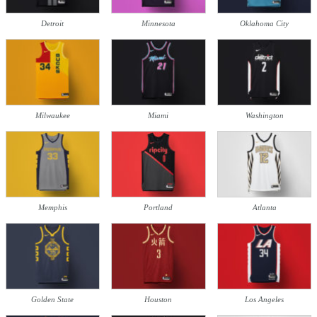
Detroit
Minnesota
Oklahoma City
Milwaukee
Miami
Washington
Memphis
Portland
Atlanta
Golden State
Houston
Los Angeles