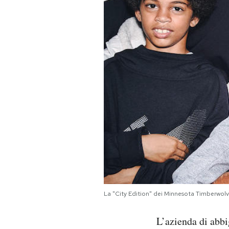
PODCAST
NEWSLETTER
I MIEI PREFERITI
SHOP
CALENDARIO
AREA PERSONALE
La "City Edition" dei Minnesota Timberwolv
Area Personale
L’azienda di abb
Newsletter