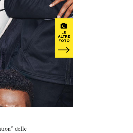
LE
ALTRE
FOTO
tion” delle