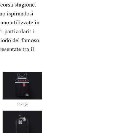
scorsa stagione.
no ispirandosi
anno utilizzate in
i particolari: i
riodo del famoso
esentate tra il
Chicago