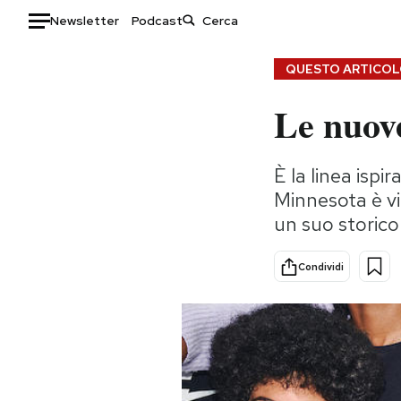
Newsletter
Podcast
Auto
QUESTO ARTICOLO
Le nuov
HOME
Italia
Moda
È la linea ispir
Mondo
Libri
Minnesota è vi
Politica
Consumismi
un suo storic
Tecnologia
Storie/Idee
Internet
Ok Boomer!
Condividi
Scienza
Media
Cultura
Europa
Economia
Altrecose
Sport
Mondiali calcio 2026