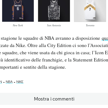
New York
San Antonio
Toronto
 stagione le squadre di NBA avranno a disposizione
qua
zate da Nike. Oltre alla City Edition ci sono l’Associat
e squadre, che viene usata da chi gioca in casa; l’Icon E
iù identificativo delle franchigie, e la Statement Editio
importanti e sentite della stagione.
-
-
ON
NBA
NIKE
Mostra i commenti