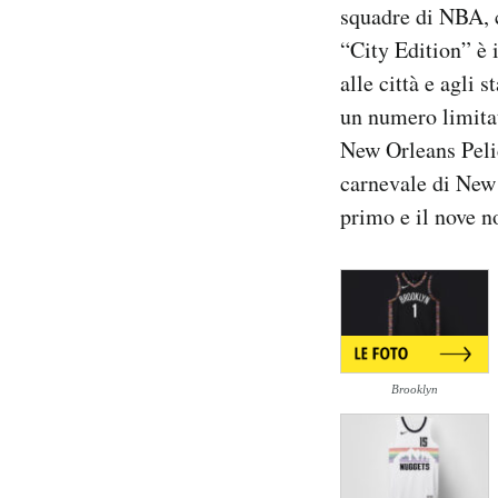
squadre di NBA, c
Notifiche mobile
“City Edition” è 
Regala il Post
Hai bisogno di aiuto?
alle città e agli 
Esci
un numero limitato
New Orleans Peli
carnevale di New 
primo e il nove no
Brooklyn