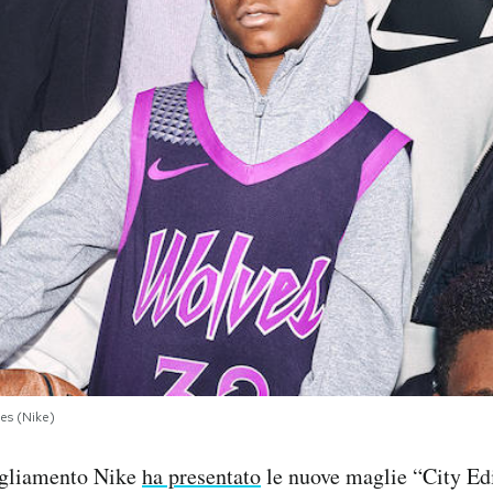
es (Nike)
igliamento Nike
ha presentato
le nuove maglie “City Edi