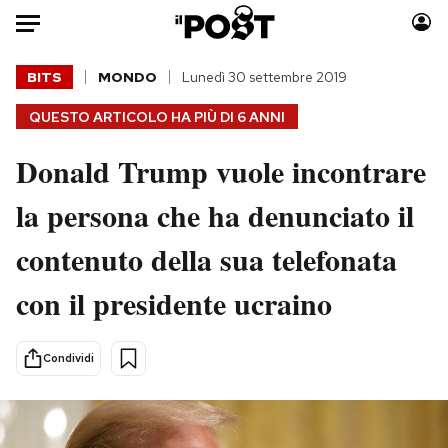
Auto
BITS
MONDO
Lunedì 30 settembre 2019
QUESTO ARTICOLO HA PIÙ DI
6 ANNI
HOME
Donald Trump vuole incontrare
Italia
Moda
Mondo
Libri
la persona che ha denunciato il
Politica
Consumismi
contenuto della sua telefonata
Tecnologia
Storie/Idee
Internet
Ok Boomer!
con il presidente ucraino
Scienza
Media
Cultura
Europa
Condividi
Economia
Altrecose
Sport
Mondiali calcio 2026