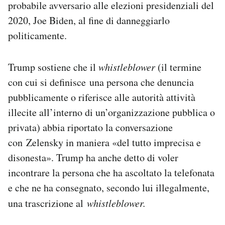
probabile avversario alle elezioni presidenziali del
Notifiche mobile
2020, Joe Biden, al fine di danneggiarlo
Regala il Post
politicamente.
Hai bisogno di aiuto?
Esci
Trump sostiene che il
whistleblower
(il termine
con cui si definisce una persona che denuncia
pubblicamente o riferisce alle autorità attività
illecite all’interno di un’organizzazione pubblica o
privata) abbia riportato la conversazione
con Zelensky in maniera «del tutto imprecisa e
disonesta». Trump ha anche detto di voler
incontrare la persona che ha ascoltato la telefonata
e che ne ha consegnato, secondo lui illegalmente,
una trascrizione al
whistleblower.