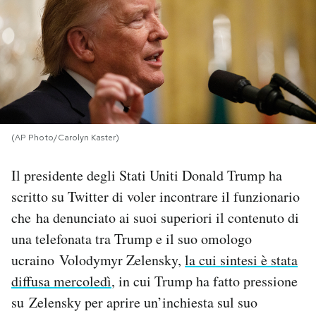
PODCAST
NEWSLETTER
I MIEI PREFERITI
(AP Photo/Carolyn Kaster)
SHOP
Il presidente degli Stati Uniti Donald Trump ha
scritto su Twitter di voler incontrare il funzionario
CALENDARIO
che ha denunciato ai suoi superiori il contenuto di
una telefonata tra Trump e il suo omologo
ucraino Volodymyr Zelensky,
la cui sintesi è stata
AREA PERSONALE
diffusa mercoledì
, in cui Trump ha fatto pressione
Area Personale
su Zelensky per aprire un’inchiesta sul suo
Newsletter