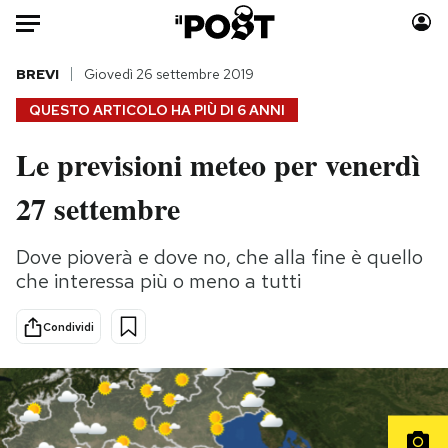
Auto
BREVI
Giovedì 26 settembre 2019
QUESTO ARTICOLO HA PIÙ DI
6 ANNI
HOME
Le previsioni meteo per venerdì
Italia
Moda
27 settembre
Mondo
Libri
Politica
Consumismi
Dove pioverà e dove no, che alla fine è quello
Tecnologia
Storie/Idee
che interessa più o meno a tutti
Internet
Ok Boomer!
Scienza
Media
Condividi
Cultura
Europa
Economia
Altrecose
Sport
Mondiali calcio 2026