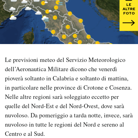
LE
ALTRE
PODCAST
FOTO
NEWSLETTER
I MIEI PREFERITI
Le previsioni meteo del Servizio Meteorologico
dell’Aeronautica Militare dicono che venerdì
SHOP
pioverà soltanto in Calabria e soltanto di mattina,
in particolare nelle province di Crotone e Cosenza.
CALENDARIO
Nelle altre regioni sarà soleggiato eccetto per
quelle del Nord-Est e del Nord-Ovest, dove sarà
AREA PERSONALE
nuvoloso. Da pomeriggio a tarda notte, invece, sarà
nuvoloso in tutte le regioni del Nord e sereno al
Area Personale
Centro e al Sud.
Newsletter