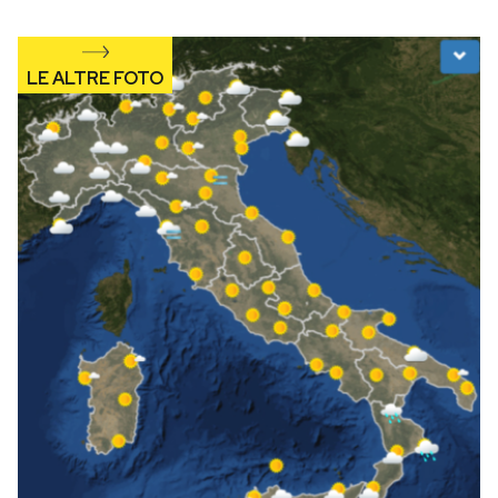
Notifiche mobile
Regala il Post
Hai bisogno di aiuto?
Esci