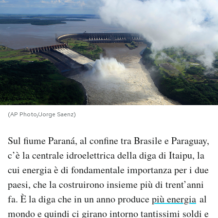
PODCAST
NEWSLETTER
I MIEI PREFERITI
(AP Photo/Jorge Saenz)
SHOP
Sul fiume Paraná, al confine tra Brasile e Paraguay,
CALENDARIO
c’è la centrale idroelettrica della diga di Itaipu, la
cui energia è di fondamentale importanza per i due
AREA PERSONALE
paesi, che la costruirono insieme più di trent’anni
fa. È la diga che in un anno produce
più energia
al
Area Personale
mondo e quindi ci girano intorno tantissimi soldi e
Newsletter