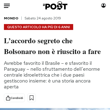
Auto
MONDO
Sabato 24 agosto 2019
QUESTO ARTICOLO HA PIÙ DI
6 ANNI
HOME
L’accordo segreto che
Italia
Moda
Bolsonaro non è riuscito a fare
Mondo
Libri
Politica
Consumismi
Avrebbe favorito il Brasile – e sfavorito il
Tecnologia
Storie/Idee
Paraguay – nello sfruttamento dell'enorme
Internet
Ok Boomer!
centrale idroelettrica che i due paesi
Scienza
Media
gestiscono insieme: è una storia ancora
Cultura
Europa
aperta
Economia
Altrecose
Sport
Mondiali calcio 2026
Condividi