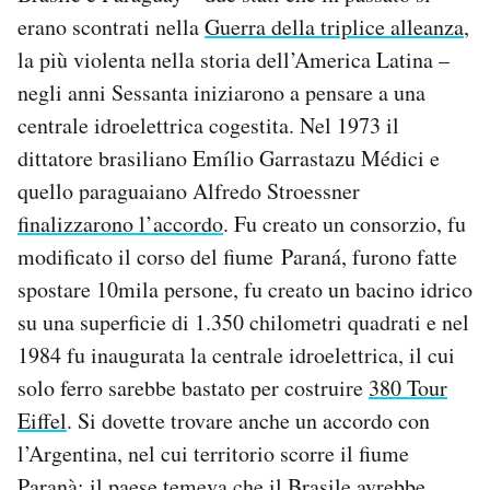
erano scontrati nella
Guerra della triplice alleanza
,
la più violenta nella storia dell’America Latina –
negli anni Sessanta iniziarono a pensare a una
centrale idroelettrica cogestita. Nel 1973 il
dittatore brasiliano Emílio Garrastazu Médici e
quello paraguaiano Alfredo Stroessner
finalizzarono l’accordo
. Fu creato un consorzio, fu
modificato il corso del fiume Paraná, furono fatte
spostare 10mila persone, fu creato un bacino idrico
su una superficie di 1.350 chilometri quadrati e nel
1984 fu inaugurata la centrale idroelettrica, il cui
solo ferro sarebbe bastato per costruire
380 Tour
Eiffel
. Si dovette trovare anche un accordo con
l’Argentina, nel cui territorio scorre il fiume
Paranà: il paese temeva che il Brasile avrebbe