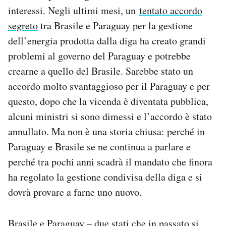
Notifiche mobile
interessi. Negli ultimi mesi, un
tentato accordo
Regala il Post
segreto
tra Brasile e Paraguay per la gestione
Hai bisogno di aiuto?
dell’energia prodotta dalla diga ha creato grandi
Esci
problemi al governo del Paraguay e potrebbe
crearne a quello del Brasile. Sarebbe stato un
accordo molto svantaggioso per il Paraguay e per
questo, dopo che la vicenda è diventata pubblica,
alcuni ministri si sono dimessi e l’accordo è stato
annullato. Ma non è una storia chiusa: perché in
Paraguay e Brasile se ne continua a parlare e
perché tra pochi anni scadrà il mandato che finora
ha regolato la gestione condivisa della diga e si
dovrà provare a farne uno nuovo.
Brasile e Paraguay – due stati che in passato si