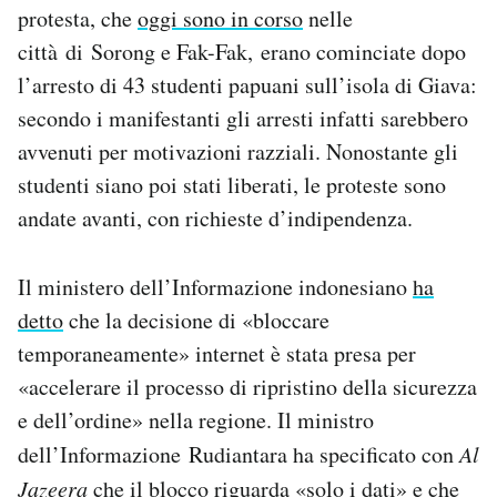
protesta, che
oggi sono in corso
nelle
Notifiche mobile
Regala il Post
città di Sorong e Fak-Fak, erano cominciate dopo
Hai bisogno di aiuto?
l’arresto di 43 studenti papuani sull’isola di Giava:
Esci
secondo i manifestanti gli arresti infatti sarebbero
avvenuti per motivazioni razziali. Nonostante gli
studenti siano poi stati liberati, le proteste sono
andate avanti, con richieste d’indipendenza.
Il ministero dell’Informazione indonesiano
ha
detto
che la decisione di «bloccare
temporaneamente» internet è stata presa per
«accelerare il processo di ripristino della sicurezza
e dell’ordine» nella regione. Il ministro
dell’Informazione Rudiantara ha specificato con
Al
Jazeera
che il blocco riguarda «solo i dati» e che