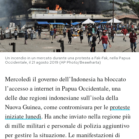
PODCAST
NEWSLETTER
I MIEI PREFERITI
Un incendio in un mercato durante una protesta a Fak-Fak, nella Papua
Occidentale, il 21 agosto 2019 (AP Photo/Beawiharta)
SHOP
Mercoledì il governo dell’Indonesia ha bloccato
l’accesso a internet in Papua Occidentale, una
CALENDARIO
delle due regioni indonesiane sull’isola della
Nuova Guinea, come contromisura per le
proteste
AREA PERSONALE
iniziate lunedì
. Ha anche inviato nella regione più
di mille militari e personale di polizia aggiuntivo
Area Personale
per gestire la situazione. Le manifestazioni di
Newsletter