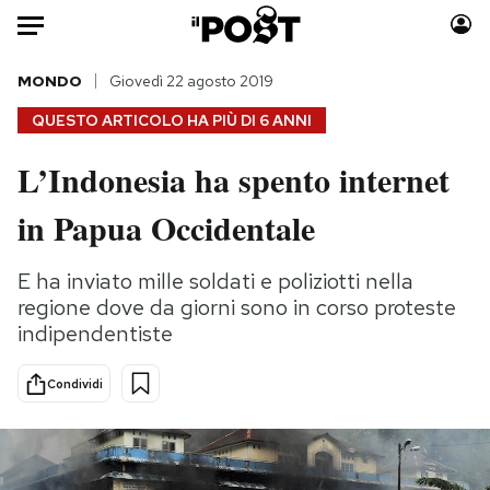
Auto
MONDO
Giovedì 22 agosto 2019
QUESTO ARTICOLO HA PIÙ DI
6 ANNI
HOME
L’Indonesia ha spento internet
Italia
Moda
in Papua Occidentale
Mondo
Libri
Politica
Consumismi
E ha inviato mille soldati e poliziotti nella
Tecnologia
Storie/Idee
regione dove da giorni sono in corso proteste
Internet
Ok Boomer!
indipendentiste
Scienza
Media
Cultura
Europa
Condividi
Economia
Altrecose
Sport
Mondiali calcio 2026