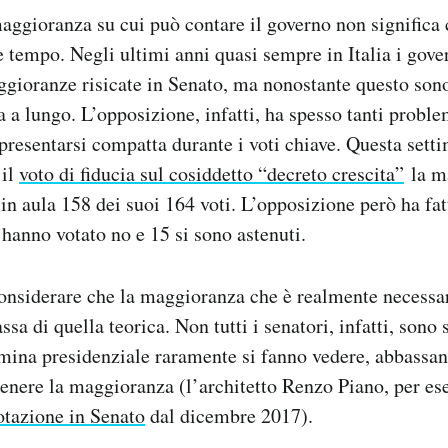
aggioranza su cui può contare il governo non significa 
e tempo. Negli ultimi anni quasi sempre in Italia i gove
gioranze risicate in Senato, ma nonostante questo sono 
a a lungo. L’opposizione, infatti, ha spesso tanti proble
resentarsi compatta durante i voti chiave. Questa sett
 il
voto di fiducia sul cosiddetto “decreto crescita”
la m
e in aula 158 dei suoi 164 voti. L’opposizione però ha fa
 hanno votato no e 15 si sono astenuti.
considerare che la maggioranza che è realmente necessa
ssa di quella teorica. Non tutti i senatori, infatti, sono
omina presidenziale raramente si fanno vedere, abbassan
tenere la maggioranza (l’architetto Renzo Piano, per e
otazione in Senato
dal dicembre 2017).