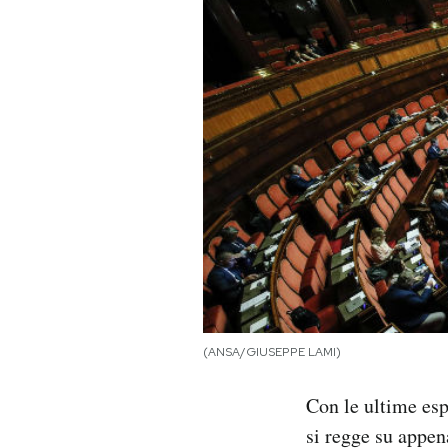
PODCAST
NEWSLETTER
I MIEI PREFERITI
SHOP
CALENDARIO
(ANSA/GIUSEPPE LAMI)
AREA PERSONALE
Con le ultime es
Area Personale
si regge su appen
Newsletter