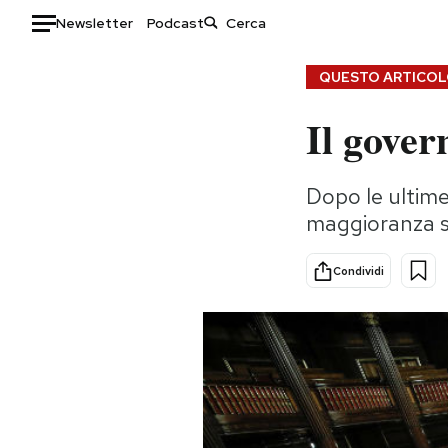
Newsletter
Podcast
Auto
QUESTO ARTICOLO
Il gover
HOME
Italia
Moda
Dopo le ultime
Mondo
Libri
maggioranza si
Politica
Consumismi
Tecnologia
Storie/Idee
Condividi
Internet
Ok Boomer!
Scienza
Media
Cultura
Europa
Economia
Altrecose
Sport
Mondiali calcio 2026