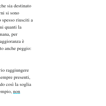
che sia destinato
rni si sono
spesso riusciti a
mi quanti la
imana, per
aggioranza è
tto anche peggio:
rio raggiungere
 sempre presenti,
do così la soglia
sempio,
non