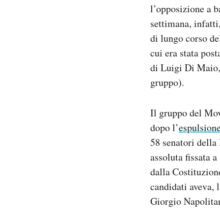
l’opposizione a b
Notifiche mobile
Regala il Post
settimana, infatt
Hai bisogno di aiuto?
di lungo corso de
Esci
cui era stata pos
di Luigi Di Maio,
gruppo).
Il gruppo del Mov
dopo l’
espulsione
58 senatori della
assoluta fissata a
dalla Costituzion
candidati aveva, 
Giorgio Napolitan