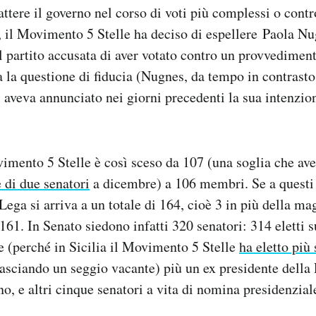
attere il governo nel corso di voti più complessi o contr
i, il Movimento 5 Stelle ha deciso di espellere Paola N
l partito accusata di aver votato contro un provvedimen
ta la questione di fiducia (Nugnes, da tempo in contrasto
 aveva annunciato nei giorni precedenti la sua intenzio
imento 5 Stelle è così sceso da 107 (una soglia che av
 di due senatori
a dicembre) a 106 membri. Se a questi
 Lega si arriva a un totale di 164, cioè 3 in più della m
 161. In Senato siedono infatti 320 senatori: 314 eletti 
e (perché in Sicilia il Movimento 5 Stelle
ha eletto più 
lasciando un seggio vacante) più un ex presidente della
o, e altri cinque senatori a vita di nomina presidenzial