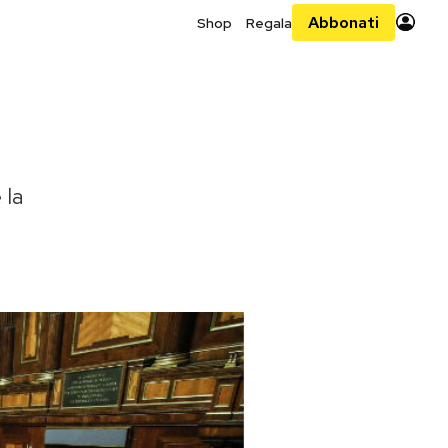
Abbonati
Shop
Regala
 la