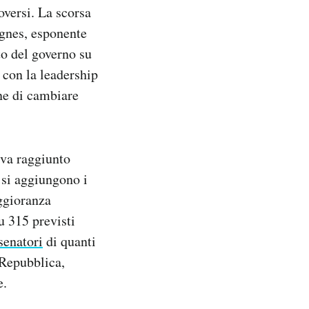
oversi. La scorsa
ugnes, esponente
to del governo su
 con la leadership
ne di cambiare
eva raggiunto
 si aggiungono i
aggioranza
su 315 previsti
senatori
di quanti
 Repubblica,
e.