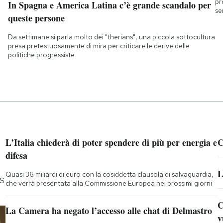
pr
In Spagna e America Latina c’è grande scandalo per
se
queste persone
Da settimane si parla molto dei "therians", una piccola sottocultura
presa pretestuosamente di mira per criticare le derive delle
politiche progressiste
L’Italia chiederà di poter spendere di più per energia e
C
difesa
L
Quasi 36 miliardi di euro con la cosiddetta clausola di salvaguardia,
5S
che verrà presentata alla Commissione Europea nei prossimi giorni
C
La Camera ha negato l’accesso alle chat di Delmastro
v