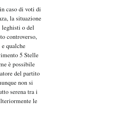
n caso di voti di
nza, la situazione
leghisti o del
to controverso,
i e qualche
vimento 5 Stelle
ome è possibile
atore del partito
munque non si
tto serena tra i
ulteriormente le