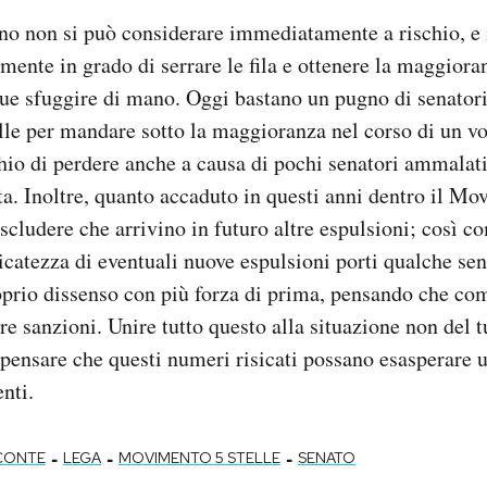
no non si può considerare immediatamente a rischio, e i
mente in grado di serrare le fila e ottenere la maggiora
e sfuggire di mano. Oggi bastano un pugno di senatori 
le per mandare sotto la maggioranza nel corso di un vo
chio di perdere anche a causa di pochi senatori ammalat
a. Inoltre, quanto accaduto in questi anni dentro il Mo
scludere che arrivino in futuro altre espulsioni; così c
icatezza di eventuali nuove espulsioni porti qualche sen
oprio dissenso con più forza di prima, pensando che co
re sanzioni. Unire tutto questo alla situazione non del tu
a pensare che questi numeri risicati possano esasperare 
enti.
-
-
-
CONTE
LEGA
MOVIMENTO 5 STELLE
SENATO