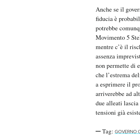
Anche se il gover
fiducia è probabil
potrebbe comunqu
Movimento 5 Stel
mentre c’è il ris
assenza imprevist
non permette di e
che l’estrema del
a esprimere il pr
arriverebbe ad alt
due alleati lasci
tensioni già esist
Tag:
GOVERNO 