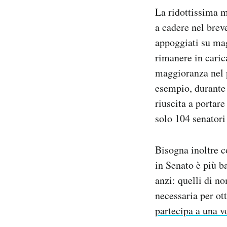
La ridottissima m
a cadere nel brev
appoggiati su mag
rimanere in caric
maggioranza nel p
esempio, durante
riuscita a portar
solo 104 senatori
Bisogna inoltre 
in Senato è più ba
anzi: quelli di n
necessaria per ot
partecipa a una v