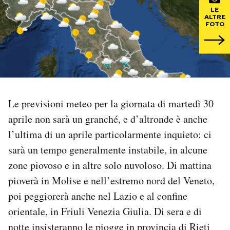
LE
ALTRE
PODCAST
FOTO
NEWSLETTER
I MIEI PREFERITI
Le previsioni meteo per la giornata di martedì 30
aprile non sarà un granché, e d’altronde è anche
SHOP
l’ultima di un aprile particolarmente inquieto: ci
sarà un tempo generalmente instabile, in alcune
CALENDARIO
zone piovoso e in altre solo nuvoloso. Di mattina
pioverà in Molise e nell’estremo nord del Veneto,
AREA PERSONALE
poi peggiorerà anche nel Lazio e al confine
orientale, in Friuli Venezia Giulia. Di sera e di
Area Personale
notte insisteranno le piogge in provincia di Rieti
Newsletter