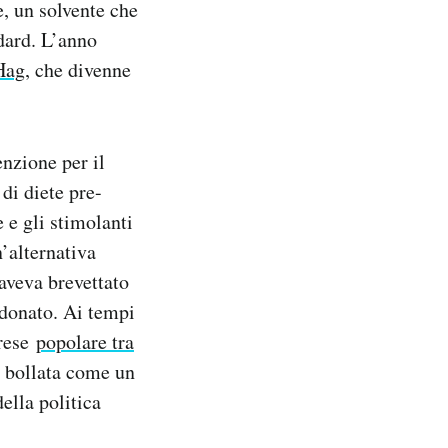
e, un solvente che
dard. L’anno
Hag
, che divenne
enzione per il
di diete pre-
e e gli stimolanti
’alternativa
 aveva brevettato
ndonato. Ai tempi
 rese
popolare tra
ne bollata come un
ella politica