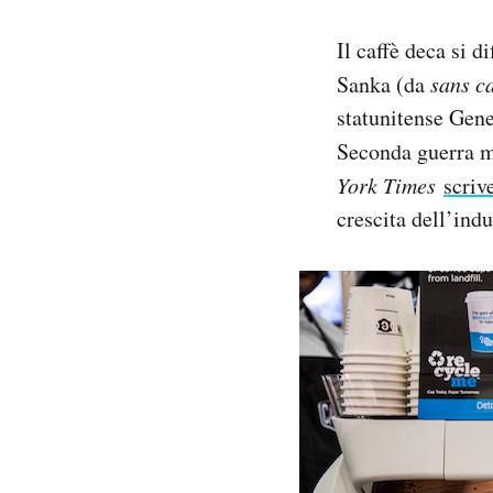
Il caffè deca si d
Sanka (da
sans c
statunitense Gene
Seconda guerra m
York Times
scriv
crescita dell’indu