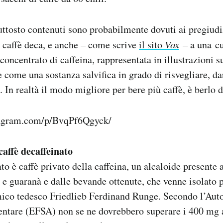
ttosto contenuti sono probabilmente dovuti ai pregiudi
el caffè deca, e anche – come scrive
il sito
Vox
– a una cu
 concentrato di caffeina, rappresentata in illustrazioni 
come una sostanza salvifica in grado di risvegliare, da
. In realtà il modo migliore per bere più caffè, è berlo 
tagram.com/p/BvqPf6Qgyck/
caffè decaffeinato
ato è caffè privato della caffeina, un alcaloide presente
e e guaranà e dalle bevande ottenute, che venne isolato 
mico tedesco Friedlieb Ferdinand Runge. Secondo l’Auto
entare (EFSA) non se ne dovrebbero superare i 400 mg a