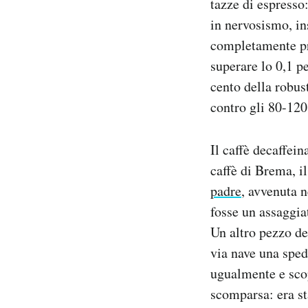
tazze di espresso:
in nervosismo, ins
completamente pri
superare lo 0,1 p
cento della robus
contro gli 80-120
Il caffè decaffei
caffè di Brema, i
padre
, avvenuta n
fosse un assaggia
Un altro pezzo de
via nave una sped
ugualmente e scop
scomparsa: era st