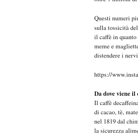
Questi numeri piu
sulla tossicità d
il caffè in quanto
meme e magliette 
distendere i nervi
https://www.ins
Da dove viene il 
Il caffè decaffein
di cacao, tè, mat
nel 1819 dal chi
la sicurezza alim