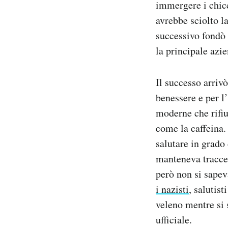
immergere i chicc
avrebbe sciolto l
successivo fondò
la principale azi
Il successo arrivò
benessere e per l
moderne che rifiut
come la caffeina.
salutare in grado
manteneva tracce 
però non si sapev
i nazisti
, salutist
veleno mentre si 
ufficiale.