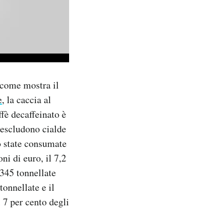
 come mostra il
e
, la caccia al
fè decaffeinato è
 escludono cialde
no state consumate
ni di euro, il 7,2
.345 tonnellate
onnellate e il
l 7 per cento degli