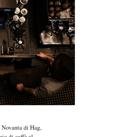
i Novanta di Hag,
io di caffè al