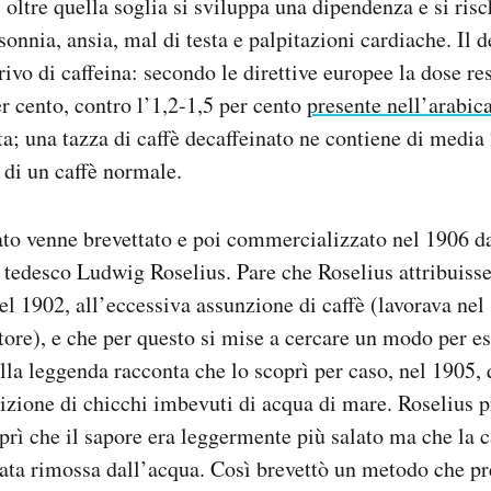
 oltre quella soglia si sviluppa una dipendenza e si risc
onnia, ansia, mal di testa e palpitazioni cardiache. Il 
vo di caffeina: secondo le direttive europee la dose re
er cento, contro l’1,2-1,5 per cento
presente nell’arabic
ta; una tazza di caffè decaffeinato ne contiene di medi
 di un caffè normale.
nato venne brevettato e poi commercializzato nel 1906 d
l tedesco Ludwig Roselius. Pare che Roselius attribuiss
el 1902, all’eccessiva assunzione di caffè (lavorava nel 
tore), e che per questo si mise a cercare un modo per est
lla leggenda racconta che lo scoprì per caso, nel 1905, 
izione di chicchi imbevuti di acqua di mare. Roselius pr
rì che il sapore era leggermente più salato ma che la c
ata rimossa dall’acqua. Così brevettò un metodo che p