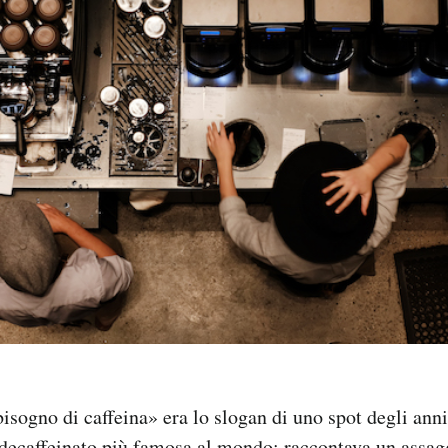
bisogno di caffeina» era lo slogan di uno spot degli ann
 decaffeinato più famosa al mondo: raccontava un assagg