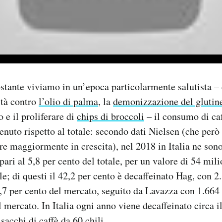
stante viviamo in un’epoca particolarmente salutista –
ità contro
l’olio di palma
, la
demonizzazione del glutin
 e il proliferare di
chips di broccoli
– il consumo di caf
nuto rispetto al totale: secondo dati Nielsen (che però
tore maggiormente in crescita), nel 2018 in Italia ne so
pari al 5,8 per cento del totale, per un valore di 54 milio
le; di questi il 42,2 per cento è decaffeinato Hag, con 2
,7 per cento del mercato, seguito da Lavazza con 1.664 t
 mercato. In Italia ogni anno viene decaffeinato circa i
 sacchi di caffè da 60 chili.