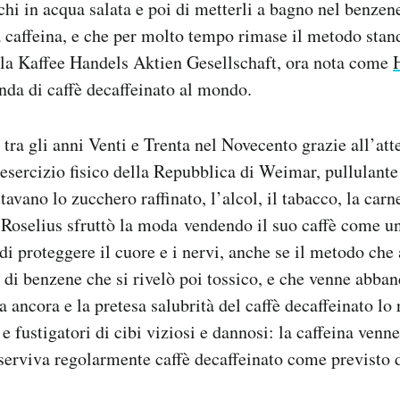
hi in acqua salata e poi di metterli a bagno nel benzen
a caffeina, e che per molto tempo rimase il metodo stan
 la Kaffee Handels Aktien Gesellschaft, ora nota come
enda di caffè decaffeinato al mondo.
 tra gli anni Venti e Trenta nel Novecento grazie all’att
’esercizio fisico della Repubblica di Weimar, pullulante 
avano lo zucchero raffinato, l’alcol, il tabacco, la carn
 Roselius sfruttò la moda vendendo il suo caffè come un
 di proteggere il cuore e i nervi, anche se il metodo che
di benzene che si rivelò poi tossico, e che venne abba
a ancora e la pretesa salubrità del caffè decaffeinato lo
i e fustigatori di cibi viziosi e dannosi: la caffeina ven
serviva regolarmente caffè decaffeinato come previsto d