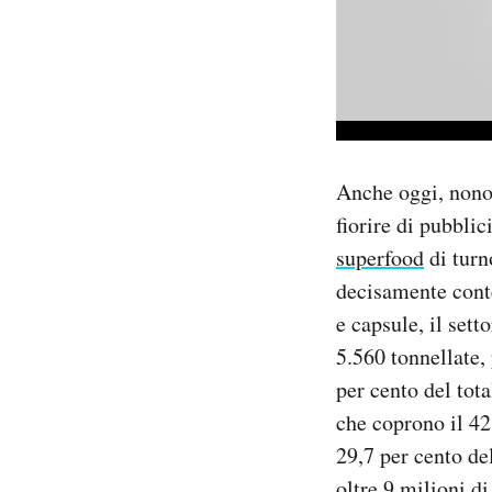
Anche oggi, nono
fiorire di pubblic
superfood
di turno
decisamente conte
e capsule, il set
5.560 tonnellate, 
per cento del tota
che coprono il 42
29,7 per cento del
oltre 9 milioni di