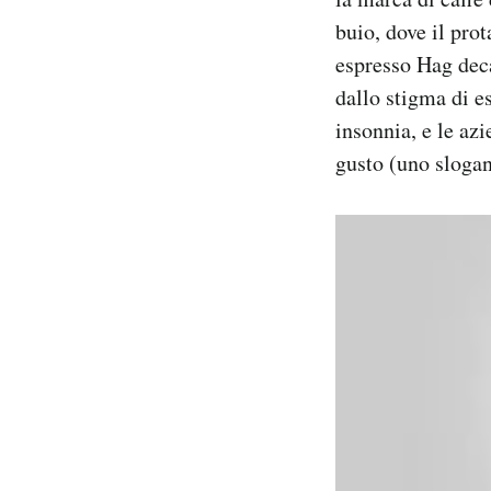
Notifiche mobile
buio, dove il pro
Regala il Post
espresso Hag deca
Hai bisogno di aiuto?
dallo stigma di e
Esci
insonnia, e le a
gusto (uno slogan