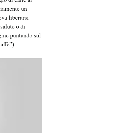
ariamente un
eva liberarsi
salute o di
gine puntando sul
affè”).