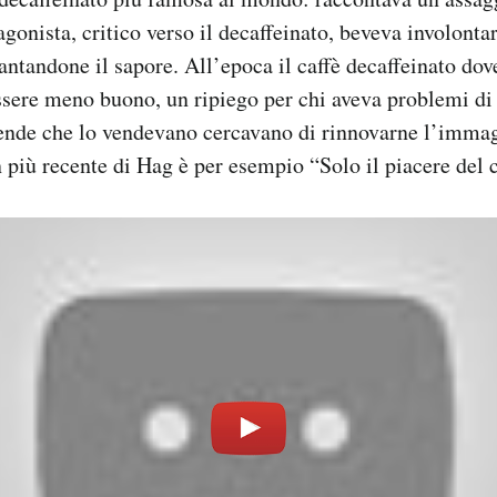
tagonista, critico verso il decaffeinato, beveva involont
ntandone il sapore. All’epoca il caffè decaffeinato dov
ssere meno buono, un ripiego per chi aveva problemi di 
ziende che lo vendevano cercavano di rinnovarne l’imma
 più recente di Hag è per esempio “Solo il piacere del c