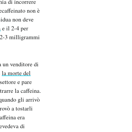
hia di incorrere
decaffeinato non è
sidua non deve
a
e il 2-4 per
a 2-3 milligrammi
a un venditore di
e
la morte del
settore e pare
rarre la caffeina.
quando gli arrivò
ovò a tostarli
affeina era
revedeva di