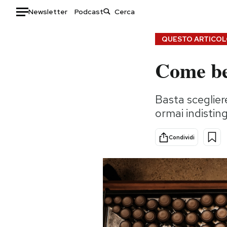
Newsletter
Podcast
Auto
QUESTO ARTICOLO
Come be
HOME
Italia
Moda
Basta sceglier
Mondo
Libri
ormai indisting
Politica
Consumismi
Tecnologia
Storie/Idee
Condividi
Internet
Ok Boomer!
Scienza
Media
Cultura
Europa
Economia
Altrecose
Sport
Mondiali calcio 2026