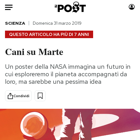
Auto
SCIENZA
Domenica 31 marzo 2019
QUESTO ARTICOLO HA PIÙ DI
7 ANNI
HOME
Cani su Marte
Italia
Moda
Mondo
Libri
Un poster della NASA immagina un futuro in
Politica
Consumismi
cui esploreremo il pianeta accompagnati da
Tecnologia
Storie/Idee
loro, ma sarebbe una pessima idea
Internet
Ok Boomer!
Condividi
Scienza
Media
Cultura
Europa
Economia
Altrecose
Sport
Mondiali calcio 2026