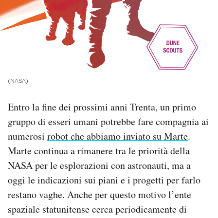
PODCAST
NEWSLETTER
(NASA)
I MIEI PREFERITI
Entro la fine dei prossimi anni Trenta, un primo
SHOP
gruppo di esseri umani potrebbe fare compagnia ai
numerosi
robot che abbiamo inviato su Marte
.
CALENDARIO
Marte continua a rimanere tra le priorità della
NASA per le esplorazioni con astronauti, ma a
oggi le indicazioni sui piani e i progetti per farlo
AREA PERSONALE
restano vaghe. Anche per questo motivo l’ente
Area Personale
spaziale statunitense cerca periodicamente di
Newsletter