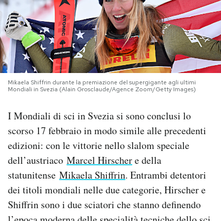
PODCAST
NEWSLETTER
Mikaela Shiffrin durante la premiazione del supergigante agli ultimi
I MIEI PREFERITI
Mondiali in Svezia (Alain Grosclaude/Agence Zoom/Getty Images)
I Mondiali di sci in Svezia si sono conclusi lo
SHOP
scorso 17 febbraio in modo simile alle precedenti
edizioni: con le vittorie nello slalom speciale
CALENDARIO
dell’austriaco
Marcel Hirscher
e della
statunitense
Mikaela Shiffrin
. Entrambi detentori
AREA PERSONALE
dei titoli mondiali nelle due categorie, Hirscher e
Shiffrin sono i due sciatori che stanno definendo
Area Personale
Newsletter
l’epoca moderna delle specialità tecniche dello sci