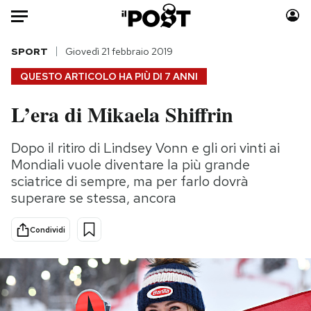
Auto
SPORT
Giovedì 21 febbraio 2019
QUESTO ARTICOLO HA PIÙ DI
7 ANNI
HOME
L’era di Mikaela Shiffrin
Italia
Moda
Mondo
Libri
Dopo il ritiro di Lindsey Vonn e gli ori vinti ai
Politica
Consumismi
Mondiali vuole diventare la più grande
Tecnologia
Storie/Idee
sciatrice di sempre, ma per farlo dovrà
superare se stessa, ancora
Internet
Ok Boomer!
Scienza
Media
Condividi
Cultura
Europa
Economia
Altrecose
Sport
Mondiali calcio 2026