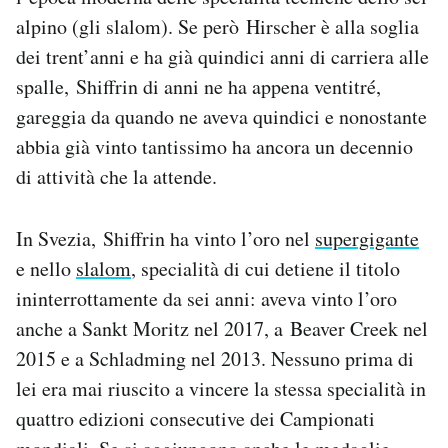
Notifiche mobile
alpino (gli slalom). Se però Hirscher è alla soglia
Regala il Post
dei trent’anni e ha già quindici anni di carriera alle
Hai bisogno di aiuto?
spalle, Shiffrin di anni ne ha appena ventitré,
Esci
gareggia da quando ne aveva quindici e nonostante
abbia già vinto tantissimo ha ancora un decennio
di attività che la attende.
In Svezia, Shiffrin ha vinto l’oro nel
supergigante
e nello
slalom
, specialità di cui detiene il titolo
ininterrottamente da sei anni: aveva vinto l’oro
anche a Sankt Moritz nel 2017, a Beaver Creek nel
2015 e a Schladming nel 2013. Nessuno prima di
lei era mai riuscito a vincere la stessa specialità in
quattro edizioni consecutive dei Campionati