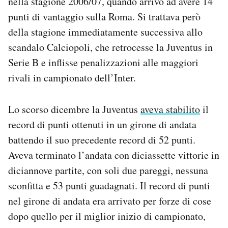
nella stagione 2006/07, quando arrivò ad avere 14
Notifiche mobile
punti di vantaggio sulla Roma. Si trattava però
Regala il Post
della stagione immediatamente successiva allo
Hai bisogno di aiuto?
scandalo Calciopoli, che retrocesse la Juventus in
Esci
Serie B e inflisse penalizzazioni alle maggiori
rivali in campionato dell’Inter.
Lo scorso dicembre la Juventus
aveva stabilito
il
record di punti ottenuti in un girone di andata
battendo il suo precedente record di 52 punti.
Aveva terminato l’andata con diciassette vittorie in
diciannove partite, con soli due pareggi, nessuna
sconfitta e 53 punti guadagnati. Il record di punti
nel girone di andata era arrivato per forze di cose
dopo quello per il miglior inizio di campionato,