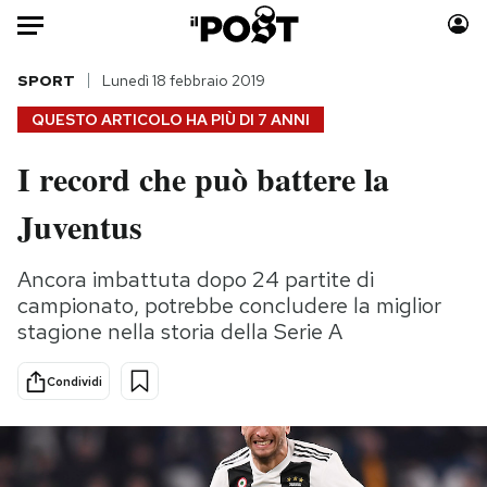
Auto
SPORT
Lunedì 18 febbraio 2019
QUESTO ARTICOLO HA PIÙ DI
7 ANNI
HOME
I record che può battere la
Italia
Moda
Juventus
Mondo
Libri
Politica
Consumismi
Ancora imbattuta dopo 24 partite di
Tecnologia
Storie/Idee
campionato, potrebbe concludere la miglior
Internet
Ok Boomer!
stagione nella storia della Serie A
Scienza
Media
Cultura
Europa
Condividi
Economia
Altrecose
Sport
Mondiali calcio 2026