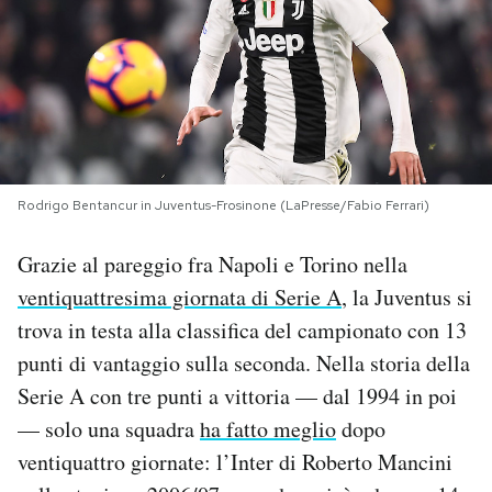
PODCAST
NEWSLETTER
I MIEI PREFERITI
Rodrigo Bentancur in Juventus-Frosinone (LaPresse/Fabio Ferrari)
Grazie al pareggio fra Napoli e Torino nella
SHOP
ventiquattresima giornata di Serie A
, la Juventus si
trova in testa alla classifica del campionato con 13
CALENDARIO
punti di vantaggio sulla seconda. Nella storia della
Serie A con tre punti a vittoria — dal 1994 in poi
AREA PERSONALE
— solo una squadra
ha fatto meglio
dopo
Area Personale
ventiquattro giornate: l’Inter di Roberto Mancini
Newsletter