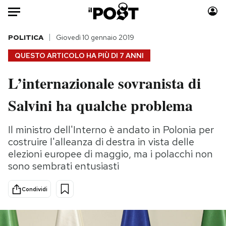
Auto
POLITICA
Giovedì 10 gennaio 2019
QUESTO ARTICOLO HA PIÙ DI
7 ANNI
HOME
L’internazionale sovranista di
Italia
Moda
Salvini ha qualche problema
Mondo
Libri
Politica
Consumismi
Il ministro dell'Interno è andato in Polonia per
Tecnologia
Storie/Idee
costruire l'alleanza di destra in vista delle
Internet
Ok Boomer!
elezioni europee di maggio, ma i polacchi non
Scienza
Media
sono sembrati entusiasti
Cultura
Europa
Economia
Altrecose
Condividi
Sport
Mondiali calcio 2026