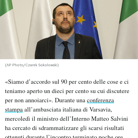
PODCAST
NEWSLETTER
I MIEI PREFERITI
(AP Photo/Czarek Sokolowski)
SHOP
«Siamo d’accordo sul 90 per cento delle cose e ci
teniamo aperto un dieci per cento su cui discutere
CALENDARIO
per non annoiarci». Durante una
conferenza
stampa
all’ambasciata italiana di Varsavia,
AREA PERSONALE
mercoledì il ministro dell’Interno Matteo Salvini
ha cercato di sdrammatizzare gli scarsi risultati
Area Personale
Newsletter
ottenuti durante l’incontro terminato poche ore