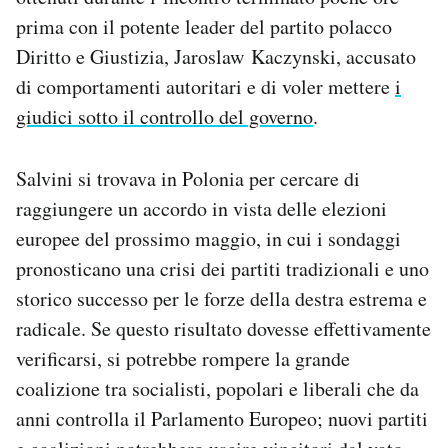
Notifiche mobile
prima con il potente leader del partito polacco
Regala il Post
Diritto e Giustizia, Jaroslaw Kaczynski, accusato
Hai bisogno di aiuto?
di comportamenti autoritari e di voler mettere
i
Esci
giudici sotto il controllo del governo
.
Salvini si trovava in Polonia per cercare di
raggiungere un accordo in vista delle elezioni
europee del prossimo maggio, in cui i sondaggi
pronosticano una crisi dei partiti tradizionali e uno
storico successo per le forze della destra estrema e
radicale. Se questo risultato dovesse effettivamente
verificarsi, si potrebbe rompere la grande
coalizione tra socialisti, popolari e liberali che da
anni controlla il Parlamento Europeo; nuovi partiti