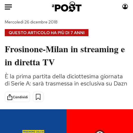
Auto
Mercoledì 26 dicembre 2018
QUESTO ARTICOLO HA PIÙ DI
7 ANNI
HOME
Frosinone-Milan in streaming e
Italia
Moda
in diretta TV
Mondo
Libri
Politica
Consumismi
È la prima partita della diciottesima giornata
Tecnologia
Storie/Idee
di Serie A: sarà trasmessa in esclusiva su Dazn
Internet
Ok Boomer!
Scienza
Media
Condividi
Cultura
Europa
Economia
Altrecose
Sport
Mondiali calcio 2026