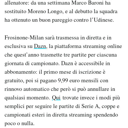
allenatore: da una settimana Marco Baroni ha
Notifiche mobile
sostituito Moreno Longo, e al debutto la squadra
Regala il Post
ha ottenuto un buon pareggio contro l’Udinese.
Hai bisogno di aiuto?
Esci
Frosinone-Milan sarà trasmessa in diretta e in
esclusiva su
Dazn
, la piattaforma streaming online
che quest’anno trasmette tre partite per ciascuna
giornata di campionato. Dazn è accessibile in
abbonamento: il primo mese di iscrizione è
gratuito, poi si pagano 9,99 euro mensili con
rinnovo automatico che però si può annullare in
qualsiasi momento.
Qui
trovate invece i modi più
semplici per seguire le partite di Serie A, coppe e
campionati esteri in diretta streaming spendendo
poco o nulla.