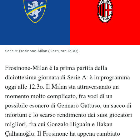
PODCAST
NEWSLETTER
Serie A: Frosinone-Milan (Dazn, ore 12.30)
I MIEI PREFERITI
Frosinone-Milan è la prima partita della
SHOP
diciottesima giornata di Serie A: è in programma
oggi alle 12.3o. Il Milan sta attraversando un
momento molto complicato, fra voci di un
CALENDARIO
possibile esonero di Gennaro Gattuso, un sacco di
infortuni e lo scarso rendimento dei suoi giocatori
AREA PERSONALE
migliori, fra cui Gonzalo Higuaín e Hakan
Area Personale
Çalhanoğlu. Il Frosinone ha appena cambiato
Newsletter