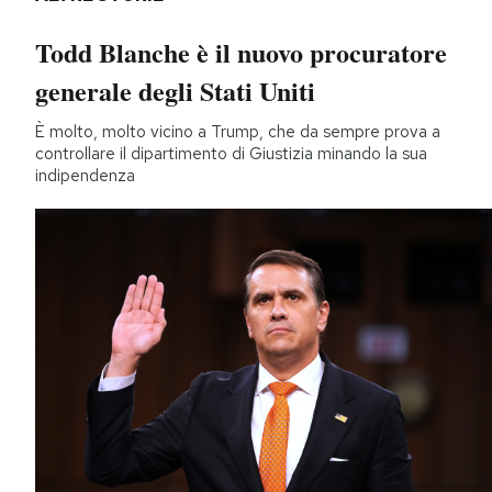
Todd Blanche è il nuovo procuratore
generale degli Stati Uniti
È molto, molto vicino a Trump, che da sempre prova a
controllare il dipartimento di Giustizia minando la sua
indipendenza