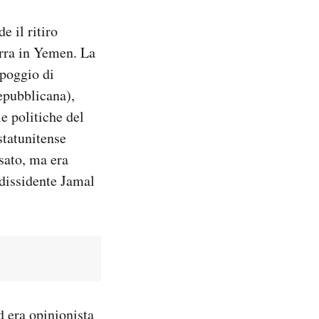
e il ritiro
erra in Yemen. La
ppoggio di
epubblicana),
e politiche del
statunitense
sato, ma era
 dissidente Jamal
d era opinionista