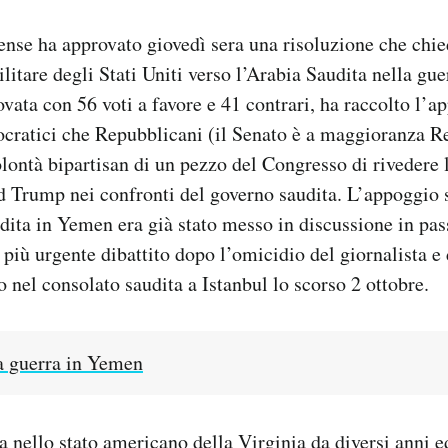
tense ha approvato giovedì sera una risoluzione che chied
ilitare degli Stati Uniti verso l’Arabia Saudita nella gu
ovata con 56 voti a favore e 41 contrari, ha raccolto l’a
ocratici che Repubblicani (il Senato è a maggioranza R
ontà bipartisan di un pezzo del Congresso di rivedere l
 Trump nei confronti del governo saudita. L’appoggio 
udita in Yemen era già stato messo in discussione in pas
 più urgente dibattito dopo l’omicidio del giornalista e
 nel consolato saudita a Istanbul lo scorso 2 ottobre.
a guerra in Yemen
 nello stato americano della Virginia da diversi anni e