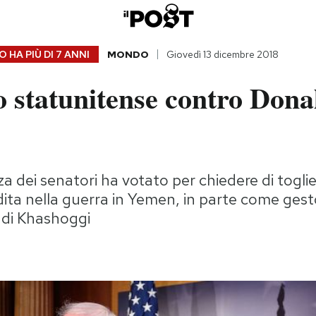
 HA PIÙ DI
7 ANNI
MONDO
Giovedì 13 dicembre 2018
o statunitense contro Dona
 dei senatori ha votato per chiedere di togli
dita nella guerra in Yemen, in parte come gest
e di Khashoggi