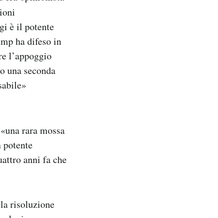
ioni
i è il potente
mp ha difeso in
re l’appoggio
to una seconda
sabile»
«una rara mossa
n potente
attro anni fa che
la risoluzione