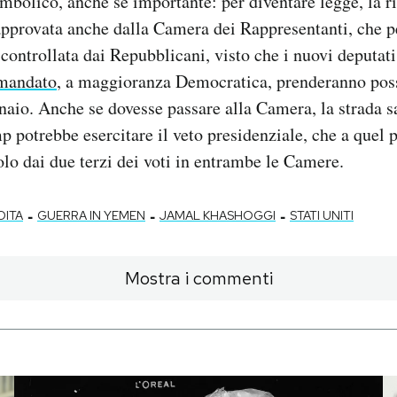
imbolico, anche se importante: per diventare legge, la r
approvata anche dalla Camera dei Rappresentanti, che p
ontrollata dai Repubblicani, visto che i nuovi deputati 
 mandato
, a maggioranza Democratica, prenderanno poss
naio. Anche se dovesse passare alla Camera, la strada 
 potrebbe esercitare il veto presidenziale, che a quel 
olo dai due terzi dei voti in entrambe le Camere.
-
-
-
DITA
GUERRA IN YEMEN
JAMAL KHASHOGGI
STATI UNITI
Mostra i commenti