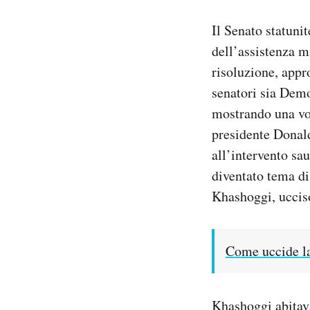
Notifiche mobile
Il Senato statuni
Regala il Post
Hai bisogno di aiuto?
dell’assistenza m
Esci
risoluzione, appr
senatori sia Dem
mostrando una vol
presidente Donald
all’intervento sa
diventato tema di
Khashoggi, ucciso
Come uccide l
Khashoggi abitava