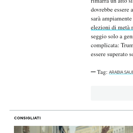
rimarrà un atto s
dovrebbe essere 
sarà ampiamente c
elezioni di metà
seggio solo a gen
complicata: Trump
essere superato s
Tag:
ARABIA SAU
CONSIGLIATI