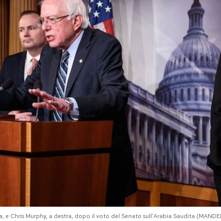
istra, e Chris Murphy, a destra, dopo il voto del Senato sull'Arabia Saudita (M