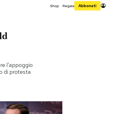
Abbonati
Shop
Regala
ld
ere l'appoggio
o di protesta