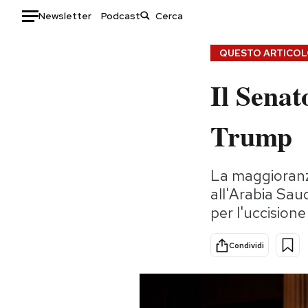
Newsletter
Podcast
Auto
QUESTO ARTICOLO
Il Senat
HOME
Italia
Moda
Trump
Mondo
Libri
Politica
Consumismi
La maggioranza
Tecnologia
Storie/Idee
all'Arabia Sau
Internet
Ok Boomer!
per l'uccision
Scienza
Media
Cultura
Europa
Condividi
Economia
Altrecose
Sport
Mondiali calcio 2026