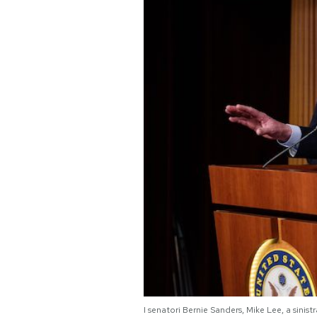
PODCAST
NEWSLETTER
I MIEI PREFERITI
SHOP
CALENDARIO
AREA PERSONALE
Area Personale
Newsletter
I senatori Bernie Sanders, Mike Lee, a sin