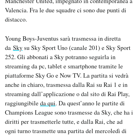
Manchester United, impegnato in contemporanea a
Notifiche mobile
Valencia. Fra le due squadre ci sono due punti di
Regala il Post
distacco.
Hai bisogno di aiuto?
Esci
Young Boys-Juventus sarà trasmessa in diretta
da
Sky
su Sky Sport Uno (canale 201) e Sky Sport
252. Gli abbonati a Sky potranno seguirla in
streaming da pc, tablet e smartphone tramite le
piattaforme Sky Go e Now TV. La partita si vedrà
anche in chiaro, trasmessa dalla Rai su Rai 1 e in
streaming dall’applicazione o dal sito di Rai Play,
raggiungibile
da qui
. Da quest’anno le partite di
Champions League sono trasmesse da Sky, che ha i
diritti per trasmetterle tutte, e dalla Rai, che ad
ogni turno trasmette una partita del mercoledì di