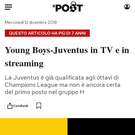
Auto
Mercoledì 12 dicembre 2018
QUESTO ARTICOLO HA PIÙ DI
7 ANNI
HOME
Young Boys-Juventus in TV e in
Italia
Moda
streaming
Mondo
Libri
Politica
Consumismi
La Juventus è già qualificata agli ottavi di
Tecnologia
Storie/Idee
Champions League ma non è ancora certa
Internet
Ok Boomer!
del primo posto nel gruppo H
Scienza
Media
Cultura
Europa
Condividi
Economia
Altrecose
Sport
Mondiali calcio 2026