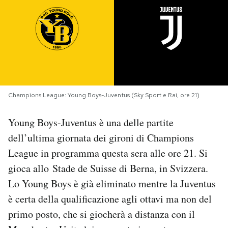
PODCAST
NEWSLETTER
I MIEI PREFERITI
Champions League: Young Boys-Juventus (Sky Sport e Rai, ore 21)
Young Boys-Juventus è una delle partite
SHOP
dell’ultima giornata dei gironi di Champions
League in programma questa sera alle ore 21. Si
CALENDARIO
gioca allo Stade de Suisse di Berna, in Svizzera.
Lo Young Boys è già eliminato mentre la Juventus
AREA PERSONALE
è certa della qualificazione agli ottavi ma non del
Area Personale
primo posto, che si giocherà a distanza con il
Newsletter