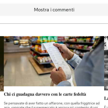
Mostra i commenti
Chi ci guadagna davvero con le carte fedeltà
La
Se pensavate di aver fatto un affarone, con quella friggitrice ad
È 
aria, sappiate che il supermercato è ancora più contento di voi