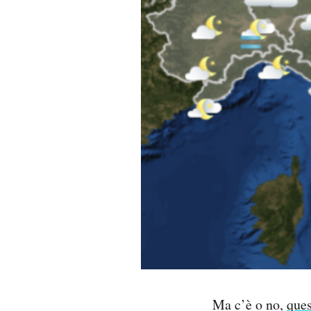
PODCAST
NEWSLETTER
I MIEI PREFERITI
SHOP
CALENDARIO
AREA PERSONALE
Area Personale
Ma c’è o no,
ques
Newsletter