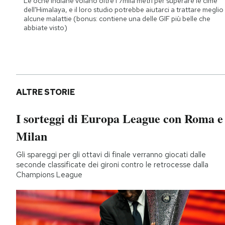
Le oche indiane volano oltre i 7mila metri per superare le cime
dell'Himalaya, e il loro studio potrebbe aiutarci a trattare meglio
alcune malattie (bonus: contiene una delle GIF più belle che
abbiate visto)
ALTRE STORIE
I sorteggi di Europa League con Roma e
Milan
Gli spareggi per gli ottavi di finale verranno giocati dalle
seconde classificate dei gironi contro le retrocesse dalla
Champions League