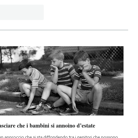
sciare che i bambini si annoino d’estate
un approccio che si sta diffondendo tra i genitori che possono