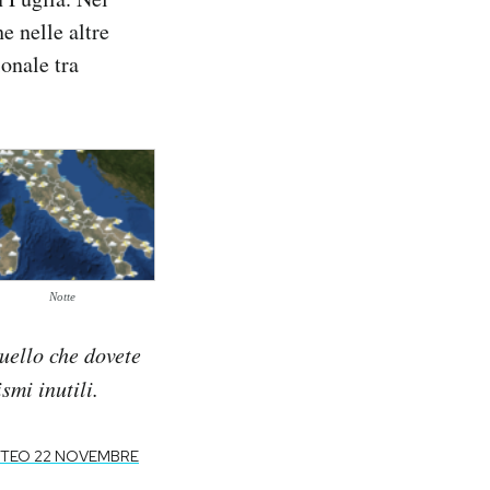
e nelle altre
ionale tra
Notte
quello che dovete
mi inutili.
ETEO 22 NOVEMBRE