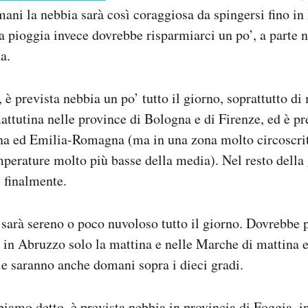
mani la nebbia sarà così coraggiosa da spingersi fino in 
 pioggia invece dovrebbe risparmiarci un po’, a parte 
a.
 è prevista nebbia un po’ tutto il giorno, soprattutto di 
attutina nelle province di Bologna e di Firenze, ed è pr
na ed Emilia-Romagna (ma in una zona molto circoscrit
mperature molto più basse della media). Nel resto della
 finalmente.
sarà sereno o poco nuvoloso tutto il giorno. Dovrebbe p
 in Abruzzo solo la mattina e nelle Marche di mattina e
e saranno anche domani sopra i dieci gradi.
iamo detto, è prevista nebbia in provincia di Foggia, i