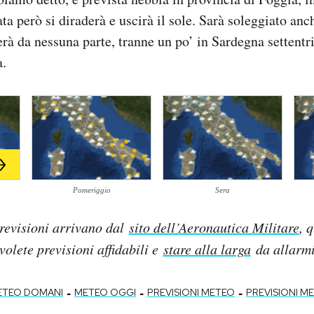
ta però si diraderà e uscirà il sole. Sarà soleggiato anch
erà da nessuna parte, tranne un po’ in Sardegna settentr
a.
Pomeriggio
Sera
revisioni arrivano dal
sito dell’Aeronautica Militare
, 
 volete previsioni affidabili e
stare alla larga
da allarmis
-
-
-
ETEO DOMANI
METEO OGGI
PREVISIONI METEO
PREVISIONI M