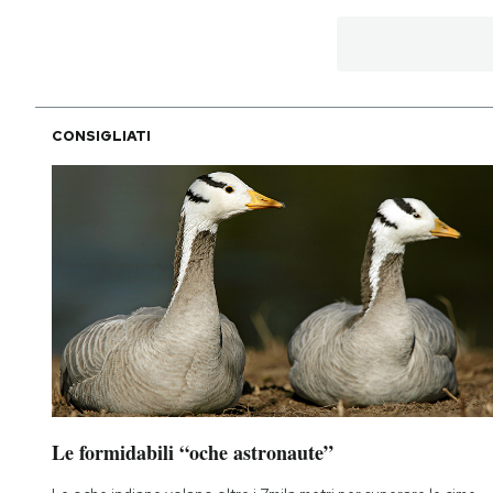
CONSIGLIATI
Le formidabili “oche astronaute”