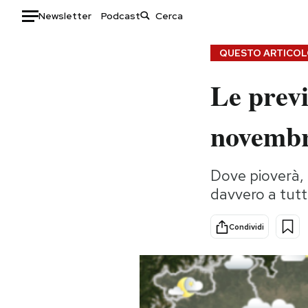
Newsletter
Podcast
Auto
QUESTO ARTICOLO
Le previ
HOME
Italia
Moda
novemb
Mondo
Libri
Politica
Consumismi
Dove pioverà, 
Tecnologia
Storie/Idee
davvero a tutt
Internet
Ok Boomer!
Scienza
Media
Condividi
Cultura
Europa
Economia
Altrecose
Sport
Mondiali calcio 2026