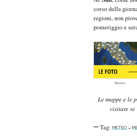
corso della giorna
regioni, non piov
pomeriggio e ser
Mattina
Le mappe e le p
visitare se
Tag:
-
METEO
M