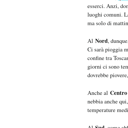
Notifiche mobile
esserci. Anzi, do
Regala il Post
luoghi comuni. La
Hai bisogno di aiuto?
ma solo di mattin
Esci
Nord
Al
, dunque,
Ci sarà pioggia m
confine tra Tosca
giorni ci sono te
dovrebbe piovere,
Centro
Anche al
nebbia anche qui,
temperature medi
Sud
Al
, come abb