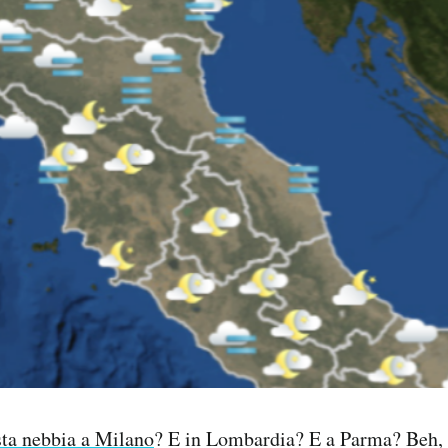
ta nebbia a Milano
? E in Lombardia? E a Parma? Beh,