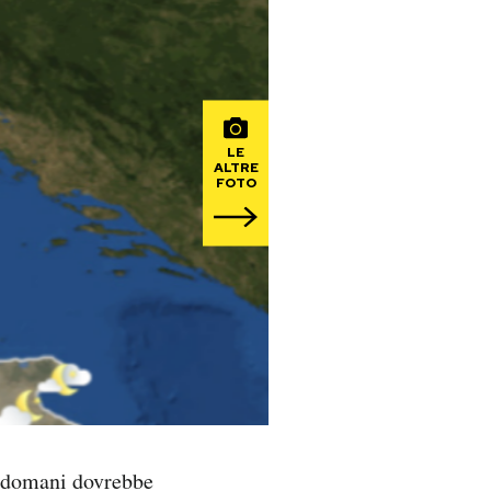
LE
ALTRE
FOTO
 domani dovrebbe