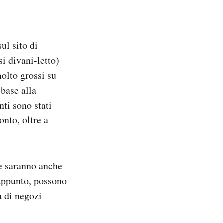
ul sito di
i divani-letto)
molto grossi su
 base alla
nti sono stati
onto, oltre a
e saranno anche
 appunto, possono
a di negozi