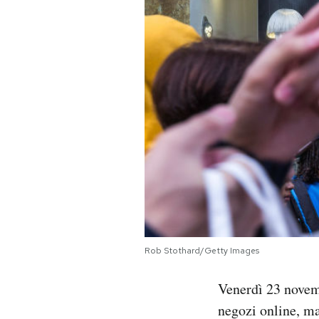
PODCAST
NEWSLETTER
I MIEI PREFERITI
SHOP
CALENDARIO
Rob Stothard/Getty Images
AREA PERSONALE
Venerdì 23 novem
Area Personale
negozi online, ma
Newsletter