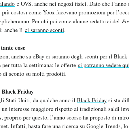
alando
e OVS, anche nei negozi fisici. Dato che l’ann
ti più costosi come Yoox facevano promozioni per l’occa
replicheranno. Per chi poi come alcune redattrici del
Po
i: anche lì
ci saranno sconti
.
 tante cose
on, anche su eBay ci saranno degli sconti per il Black 
per tutta la settimana: le offerte
si potranno vedere qu
o di sconto su molti prodotti.
l Black Friday
li Stati Uniti, da qualche anno il
Black Friday
si sta di
 un interesse maggiore rispetto ai tradizionali saldi inv
ns, proprio per questo, l’anno scorso ha proposto di intr
ernet. Infatti, basta fare una ricerca su Google Trends, l