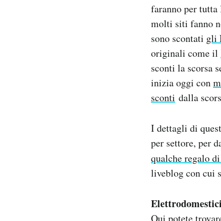
faranno per tutta 
Notifiche mobile
Regala il Post
molti siti fanno 
Hai bisogno di aiuto?
sono scontati
gli
Esci
originali come il
sconti la scorsa 
inizia oggi con
mo
sconti
dalla scors
I dettagli di ques
per settore, per 
qualche regalo di
liveblog con cui s
Elettrodomestici
Qui
potete trovare