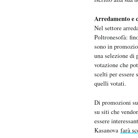
Arredamento e c
Nel settore arred
Poltronesofà: fin
sono in promozi
una selezione di p
votazione che pote
scelti per essere
quelli votati.
Di promozioni su
su siti che vendo
essere interessan
Kasanova
farà sc