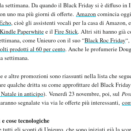
la settimana. Da quando il Black Friday si è diffuso in It
non uno ma più giorni di offerte.
Amazon
comincia oggi:
 Echo
, cioè gli assistenti vocali per la casa di Amazon, e
Kindle Paperwhite
e il
Fire Stick
. Altri siti hanno già 
settimana, come Unieuro con il suo “
Black Roc Friday
“,
lti prodotti al 60 per cento
. Anche le profumerie Dou
a settimana.
te e altre promozioni sono riassunti nella lista che segue,
dare qualche dritta su come approfittare del Black Friday
 Natale in anticipo
). Venerdì 23 novembre, poi, sul
Pos
aranno segnalate via via le offerte più interessanti,
com
 e cose tecnologiche
 tutti gli sconti di Unieuro, che sono iniziati già la sc