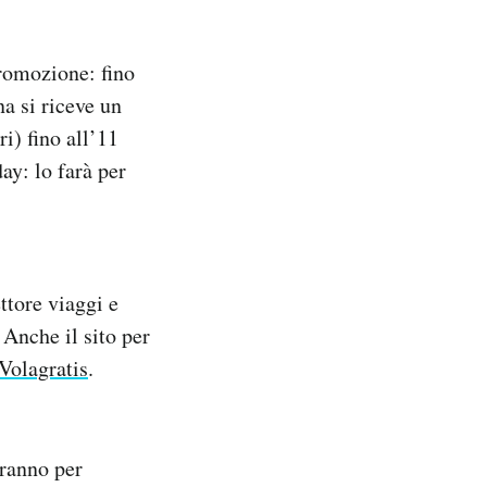
promozione: fino
a si riceve un
i) fino all’11
ay: lo farà per
ttore viaggi e
 Anche il sito per
Volagratis
.
aranno per