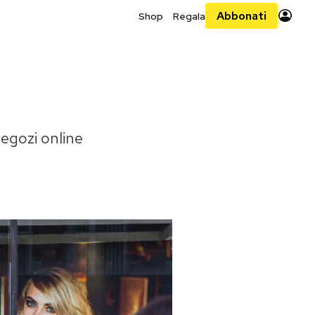
Abbonati
Shop
Regala
negozi online