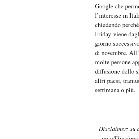
Google che permet
l’interesse in Ita
chiedendo perché 
Friday viene dagl
giorno successivo
di novembre. All’i
molte persone app
diffusione dello 
altri paesi, tram
settimana o più.
Disclaimer: su a
un’affiliazione