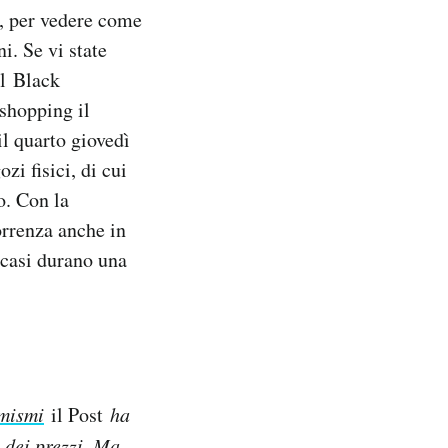
a, per vedere come
ni. Se vi state
Il Black
 shopping il
il quarto giovedì
zi fisici, di cui
o. Con la
orrenza anche in
 casi durano una
mismi
il Post
ha
i dei prezzi. Ma