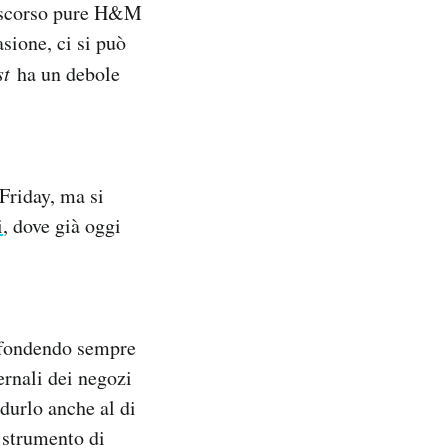
o scorso pure H&M
sione, ci si può
st
ha un debole
Friday, ma si
i
, dove già oggi
ffondendo sempre
ernali dei negozi
odurlo anche al di
o strumento di