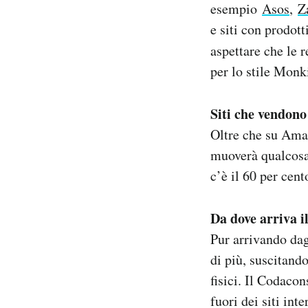
esempio
Asos
,
Z
e siti con prodot
aspettare che le 
per lo stile Monk
Siti che vendono
Oltre che su Amaz
muoverà qualcosa 
c’è il 60 per cent
Da dove arriva i
Pur arrivando dag
di più, suscitando
fisici. Il Codaco
fuori dei siti int