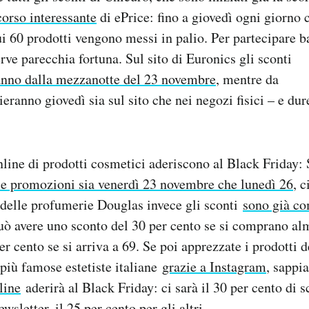
orso interessante
di ePrice: fino a giovedì ogni giorno c
i 60 prodotti vengono messi in palio. Per partecipare 
rve parecchia fortuna. Sul sito di Euronics gli sconti
nno dalla mezzanotte del 23 novembre
, mentre da
eranno giovedì sia sul sito che nei negozi fisici – e dur
line di prodotti cosmetici aderiscono al Black Friday:
le promozioni sia venerdì 23 novembre che lunedì 26
, c
 delle profumerie Douglas invece gli sconti
sono già co
uò avere uno sconto del 30 per cento se si comprano al
er cento se si arriva a 69. Se poi apprezzate i prodotti d
 più famose estetiste italiane
grazie a Instagram
, sappi
line
aderirà al Black Friday: ci sarà il 30 per cento di s
ewsletter, il 25 per cento per gli altri.