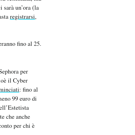
i sarà un’ora (la
basta
registrarsi
,
eranno fino al 25.
 Sephora per
ioè il Cyber
minciati
: fino al
meno 99 euro di
ell’Estetista
ate che anche
conto per chi è