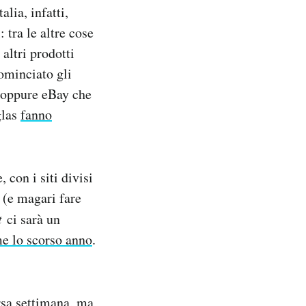
alia, infatti,
 tra le altre cose
 altri prodotti
cominciato gli
 oppure eBay che
glas
fanno
 con i siti divisi
 (e magari fare
t
ci sarà un
e lo scorso anno
.
orsa settimana, ma