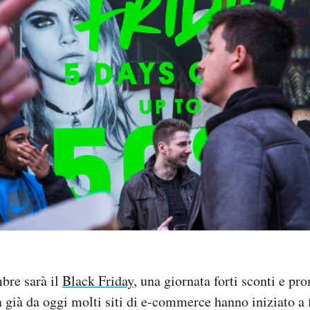
bre sarà il
Black Friday
, una giornata forti sconti e pr
 già da oggi molti siti di e-commerce hanno iniziato a f