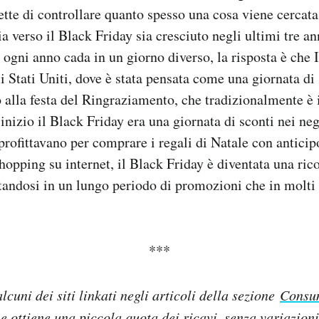
te di controllare quanto spesso una cosa viene cercat
lia verso il Black Friday sia cresciuto negli ultimi tre an
ogni anno cada in un giorno diverso, la risposta è che 
i Stati Uniti, dove è stata pensata come una giornata di
 alla festa del Ringraziamento, che tradizionalmente è 
nizio il Black Friday era una giornata di sconti nei nego
rofittavano per comprare i regali di Natale con anticip
shopping su internet, il Black Friday è diventata una ric
utandosi in un lungo periodo di promozioni che in molti
***
lcuni dei siti linkati negli articoli della sezione
Consu
 e ottiene una piccola quota dei ricavi, senza variazion