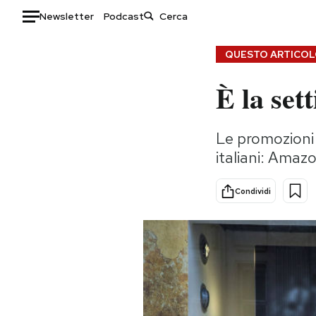
Newsletter
Podcast
Auto
QUESTO ARTICOLO
È la set
HOME
Italia
Moda
Le promozioni e
Mondo
Libri
italiani: Amaz
Politica
Consumismi
Tecnologia
Storie/Idee
Condividi
Internet
Ok Boomer!
Scienza
Media
Cultura
Europa
Economia
Altrecose
Sport
Mondiali calcio 2026