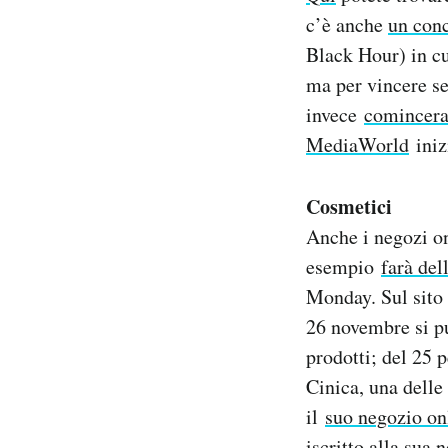
c’è anche
un conc
Black Hour) in cu
ma per vincere se
invece
comincera
MediaWorld
inizi
Cosmetici
Anche i negozi on
esempio
farà del
Monday. Sul sito
26 novembre si p
prodotti; del 25 p
Cinica, una delle
il
suo negozio on
iscritto alla sua n