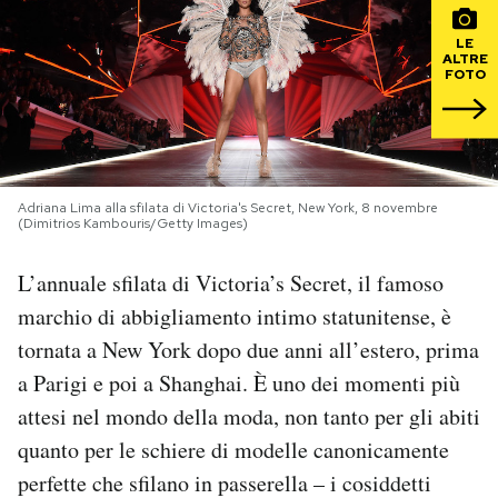
LE
PODCAST
ALTRE
FOTO
NEWSLETTER
I MIEI PREFERITI
Adriana Lima alla sfilata di Victoria's Secret, New York, 8 novembre
(Dimitrios Kambouris/Getty Images)
SHOP
L’annuale sfilata di Victoria’s Secret, il famoso
marchio di abbigliamento intimo statunitense, è
CALENDARIO
tornata a New York dopo due anni all’estero, prima
a Parigi e poi a Shanghai. È uno dei momenti più
AREA PERSONALE
attesi nel mondo della moda, non tanto per gli abiti
quanto per le schiere di modelle canonicamente
Area Personale
perfette che sfilano in passerella – i cosiddetti
Newsletter