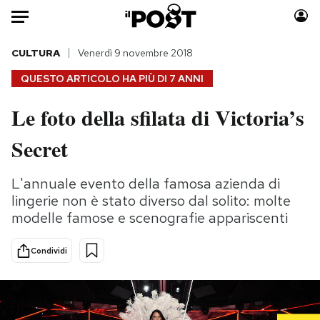
Auto
CULTURA
Venerdì 9 novembre 2018
QUESTO ARTICOLO HA PIÙ DI
7 ANNI
HOME
Le foto della sfilata di Victoria’s
Italia
Moda
Secret
Mondo
Libri
Politica
Consumismi
L'annuale evento della famosa azienda di
Tecnologia
Storie/Idee
lingerie non è stato diverso dal solito: molte
Internet
Ok Boomer!
modelle famose e scenografie appariscenti
Scienza
Media
Cultura
Europa
Condividi
Economia
Altrecose
Sport
Mondiali calcio 2026