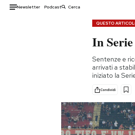
Newsletter
Podcast
Auto
QUESTO ARTICOLO
In Serie
HOME
Italia
Moda
Sentenze e ric
Mondo
Libri
arrivati a stab
Politica
Consumismi
iniziato la Seri
Tecnologia
Storie/Idee
Internet
Ok Boomer!
Condividi
Scienza
Media
Cultura
Europa
Economia
Altrecose
Sport
Mondiali calcio 2026