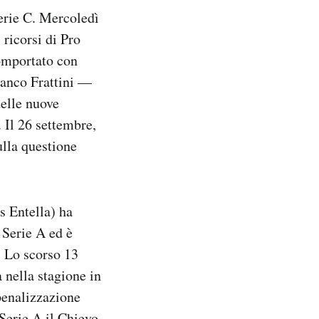
Serie C. Mercoledì
ricorsi di Pro
comportato con
ranco Frattini —
delle nuove
. Il 26 settembre,
ulla questione
s Entella) ha
 Serie A ed è
. Lo scorso 13
a nella stagione in
penalizzazione
Serie A il Chievo