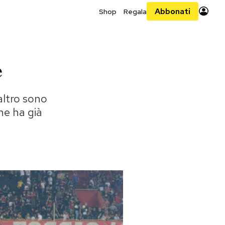
Abbonati
Shop
Regala
e
altro sono
che ha già