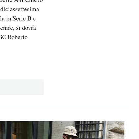
diciassettesima
la in Serie B e
enire, si dovrà
IGC Roberto