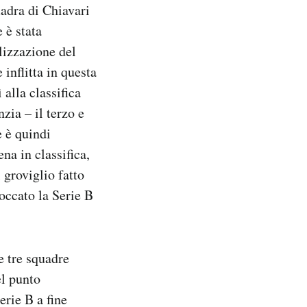
uadra di Chiavari
 è stata
lizzazione del
inflitta in questa
alla classifica
zia – il terzo e
e è quindi
na in classifica,
 groviglio fatto
loccato la Serie B
e tre squadre
el punto
erie B a fine