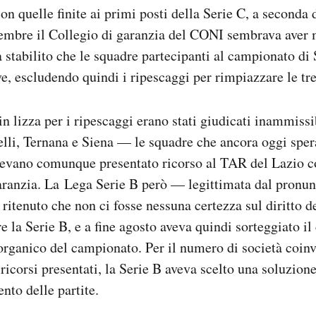
on quelle finite ai primi posti della Serie C, a seconda 
embre il Collegio di garanzia del CONI sembrava aver m
 stabilito che le squadre partecipanti al campionato di
e, escludendo quindi i ripescaggi per rimpiazzare le tre
 in lizza per i ripescaggi erano stati giudicati inammissi
lli, Ternana e Siena — le squadre che ancora oggi sper
evano comunque presentato ricorso al TAR del Lazio co
garanzia. La Lega Serie B però — legittimata dal pronu
ritenuto che non ci fosse nessuna certezza sul diritto d
e la Serie B, e a fine agosto aveva quindi sorteggiato il
’organico del campionato. Per il numero di società coinv
 ricorsi presentati, la Serie B aveva scelto una soluzion
ento delle partite.