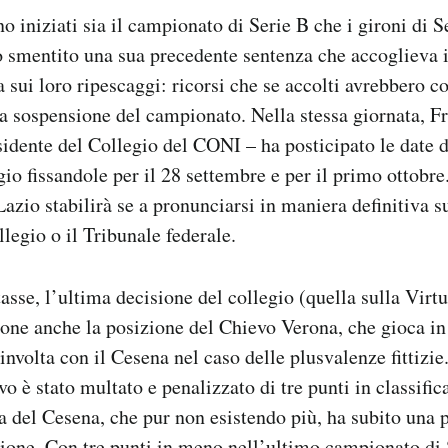
o iniziati sia il campionato di Serie B che i gironi di 
o smentito una sua precedente sentenza che accoglieva i 
a sui loro ripescaggi: ricorsi che se accolti avrebbero 
la sospensione del campionato. Nella stessa giornata, F
sidente del Collegio del CONI – ha posticipato le date 
io fissandole per il 28 settembre e per il primo ottobre
Lazio stabilirà se a pronunciarsi in maniera definitiva s
llegio o il Tribunale federale.
sse, l’ultima decisione del collegio (quella sulla Virtu
one anche la posizione del Chievo Verona, che gioca in
involta con il Cesena nel caso delle plusvalenze fittizie
o è stato multato e penalizzato di tre punti in classific
za del Cesena, che pur non esistendo più, ha subito una 
gione. Con tre punti in meno nell’ultimo campionato di 