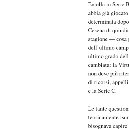
Entella in Serie B
Notifiche mobile
abbia già giocato
Regala il Post
Hai bisogno di aiuto?
determinata dopo 
Esci
Cesena di quindi
stagione — cosa pe
dell’ultimo campi
ultimo grado della
cambiata: la Virt
non deve più rite
di ricorsi, appel
e la Serie C.
Le tante question
teoricamente iscr
bisognava capire 