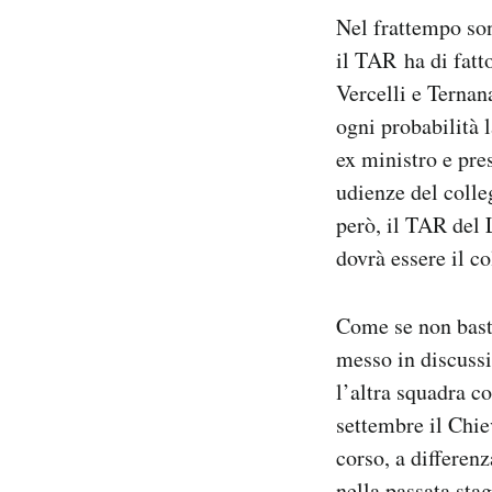
Nel frattempo son
il TAR ha di fatt
Vercelli e Ternan
ogni probabilità 
ex ministro e pre
udienze del colleg
però, il TAR del 
dovrà essere il co
Come se non basta
messo in discussi
l’altra squadra co
settembre il Chiev
corso, a differen
nella passata sta