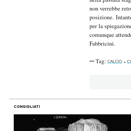
non verrebbe ret
posizione. Intanto
per la spiegazion
comunque attende
Fabbricini.
Tag:
-
CALCIO
C
CONSIGLIATI