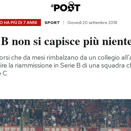
 HA PIÙ DI
7 ANNI
SPORT
Giovedì 20 settembre 2018
 B non si capisce più nient
orsi che da mesi rimbalzano da un collegio all'
ilire la riammissione in Serie B di una squadra 
e C