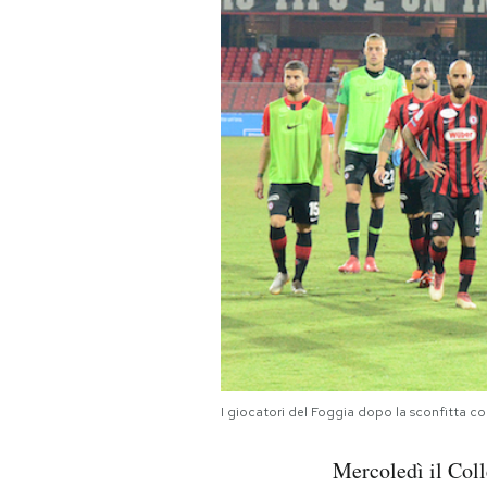
PODCAST
NEWSLETTER
I MIEI PREFERITI
SHOP
CALENDARIO
AREA PERSONALE
I giocatori del Foggia dopo la sconfitta c
Area Personale
Mercoledì il Coll
Newsletter