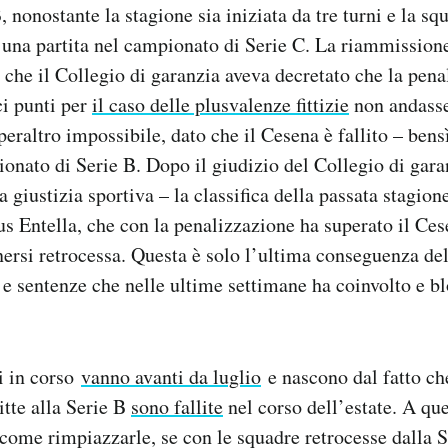
, nonostante la stagione sia iniziata da tre turni e la sq
 una partita nel campionato di Serie C. La riammissione
che il Collegio di garanzia aveva decretato che la pena
ci punti per
il caso delle plusvalenze fittizie
non andasse 
raltro impossibile, dato che il Cesena è fallito – bensì 
onato di Serie B. Dopo il giudizio del Collegio di garan
 giustizia sportiva – la classifica della passata stagion
us Entella, che con la penalizzazione ha superato il Cese
nersi retrocessa. Questa è solo l’ultima conseguenza del
li e sentenze che nelle ultime settimane ha coinvolto e b
i in corso
vanno avanti da luglio
e nascono dal fatto ch
itte alla Serie B
sono fallite
nel corso dell’estate. A qu
come rimpiazzarle, se con le squadre retrocesse dalla S