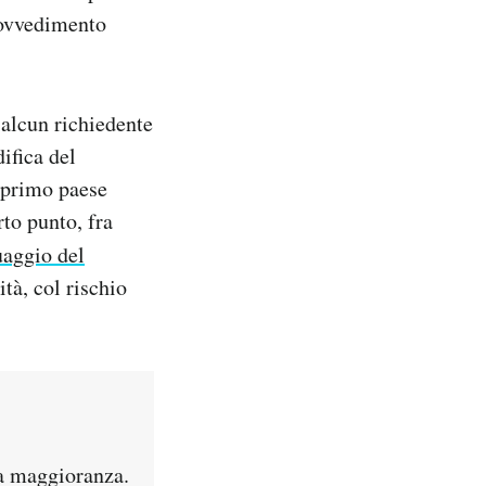
rovvedimento
alcun richiedente
ifica del
 primo paese
rto punto, fra
uaggio del
tà, col rischio
 a maggioranza.