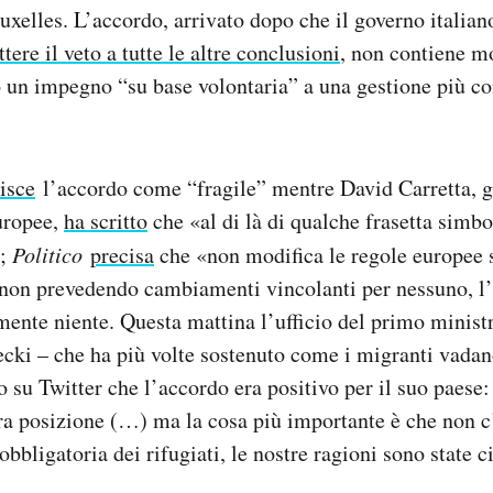
ruxelles. L’accordo, arrivato dopo che il governo italia
ere il veto a tutte le altre conclusioni
, non contiene m
 un impegno “su base volontaria” a una gestione più co
isce
l’accordo come “fragile” mentre David Carretta, g
uropee,
ha scritto
che «al di là di qualche frasetta simb
»;
Politico
precisa
che «non modifica le regole europee su
 non prevedendo cambiamenti vincolanti per nessuno, l
ente niente. Questa mattina l’ufficio del primo minist
ki – che ha più volte sostenuto come i migranti vadano
to su Twitter che l’accordo era positivo per il suo paes
tra posizione (…) ma la cosa più importante è che non c
bbligatoria dei rifugiati, le nostre ragioni sono state c