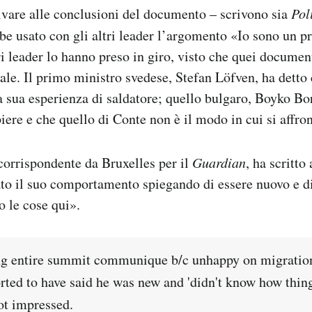
ivare alle conclusioni del documento – scrivono sia
Pol
e usato con gli altri leader l’argomento «Io sono un pr
ri leader lo hanno preso in giro, visto che quei documen
gale. Il primo ministro svedese, Stefan Löfven, ha detto 
a sua esperienza di saldatore; quello bulgaro, Boyko Bor
piere e che quello di Conte non è il modo in cui si affro
corrispondente da Bruxelles per il
Guardian
, ha scritt
ato il suo comportamento spiegando di essere nuovo e d
 le cose qui».
ing entire summit communique b/c unhappy on migratio
ted to have said he was new and 'didn't know how thin
ot impressed.