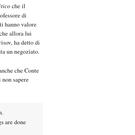
itico
che il
ofessore di
ti hanno valore
che allora lui
isov, ha detto di
nta un negoziato.
o anche che Conte
i non sapere
n.
gs are done