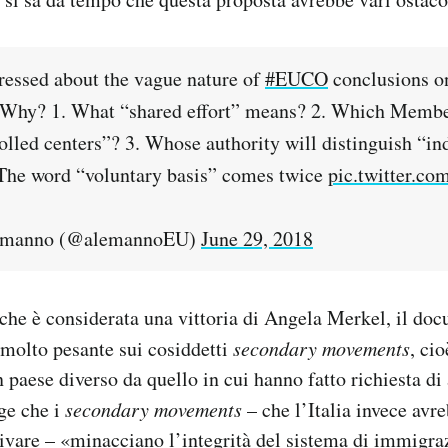
essed about the vague nature of
#EUCO
conclusions o
Why? 1. What “shared effort” means? 2. Which Member
olled centers”? 3. Whose authority will distinguish “in
.The word “voluntary basis” comes twice
pic.twitter.c
emanno (@alemannoEU)
June 29, 2018
a che è considerata una vittoria di Angela Merkel, il do
molto pesante sui cosiddetti
secondary movements
, ci
 paese diverso da quello in cui hanno fatto richiesta di 
ge che i
secondary movements
– che l’Italia invece avr
tivare – «minacciano l’integrità del sistema di immigr