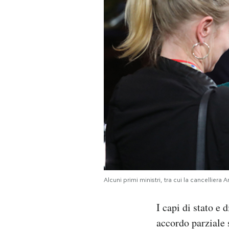
PODCAST
NEWSLETTER
I MIEI PREFERITI
SHOP
CALENDARIO
Alcuni primi ministri, tra cui la cancelli
AREA PERSONALE
I capi di stato e
Area Personale
accordo parziale 
Newsletter