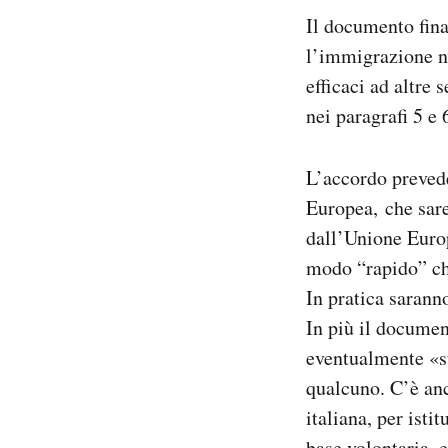
Il documento fina
l’immigrazione n
efficaci ad altre 
nei paragrafi 5 e
L’accordo prevede
Europea, che sare
dall’Unione Europ
modo “rapido” chi
In pratica sarann
In più il documen
eventualmente «su
qualcuno. C’è an
italiana, per isti
base volontaria, e