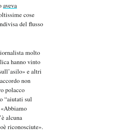
no
aveva
oltissime cose
ndivisa del flusso
iornalista molto
olica hanno vinto
ll’asilo» e altri
’accordo non
ro polacco
 “aiutati sul
e: «Abbiamo
’è alcuna
ioè riconosciute».