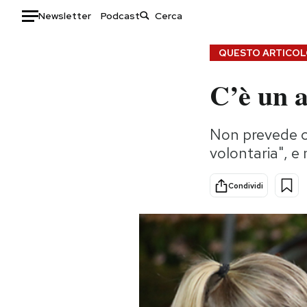
Newsletter
Podcast
Auto
QUESTO ARTICOLO
C’è un a
HOME
Italia
Moda
Non prevede c
Mondo
Libri
volontaria", e
Politica
Consumismi
Tecnologia
Storie/Idee
Condividi
Internet
Ok Boomer!
Scienza
Media
Cultura
Europa
Economia
Altrecose
Sport
Mondiali calcio 2026