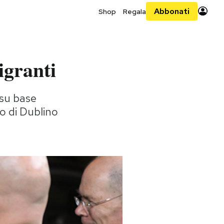
Abbonati
Shop
Regala
igranti
"su base
o di Dublino