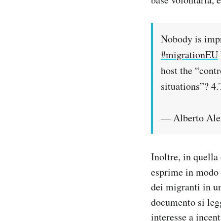
Nobody is impr
#migrationEU
host the “contr
situations”? 4
— Alberto Al
Inoltre, in quell
esprime in modo 
dei migranti in un
documento si leg
interesse a incen