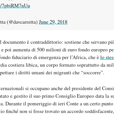
om/7pbiRM7nUu
tta (@davcarretta)
June 29, 2018
il documento è contraddittorio: sostiene che servano più
a e poi aumenta di 500 milioni di euro fondo europeo per
 Fondo fiduciario di emergenza per l’Africa, che è
lo ste
dia costiera libica, un corpo formato soprattutto da mil
pettare i diritti umani dei migranti che “soccorre”.
nternazionali si occupano anche del presidente del Consig
tato e gestito il suo primo Consiglio Europeo data la su
ca. Durante il pomeriggio di ieri Conte a un certo punto
lio finché non si fosse trovato un accordo soddisfacente,