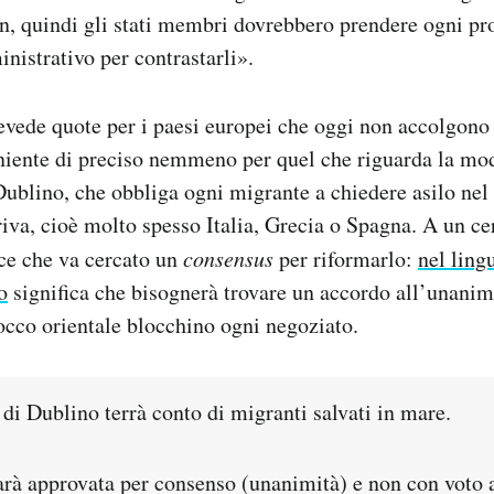
en, quindi gli stati membri dovrebbero prendere ogni p
inistrativo per contrastarli».
vede quote per i paesi europei che oggi non accolgono 
 niente di preciso nemmeno per quel che riguarda la mod
ublino, che obbliga ogni migrante a chiedere asilo nel
riva, cioè molto spesso Italia, Grecia o Spagna. A un ce
isce che va cercato un
consensus
per riformarlo:
nel ling
o
significa che bisognerà trovare un accordo all’unanimi
locco orientale blocchino ogni negoziato.
di Dublino terrà conto di migranti salvati in mare.
arà approvata per consenso (unanimità) e non con voto