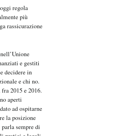
 oggi regola
almente più
vaga rassicurazione
” nell’Unione
anziati e gestiti
 e decidere in
zionale e chi no.
a fra 2015 e 2016.
nno aperti
dato ad ospitarne
e la posizione
i parla sempre di
 pratici e legali.