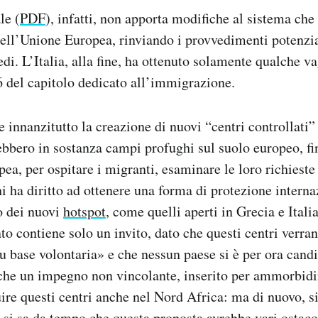
le (
PDF
), infatti, non apporta modifiche al sistema che
ell’Unione Europea, rinviando i provvedimenti potenzi
sedi. L’Italia, alla fine, ha ottenuto solamente qualche 
 6 del capitolo dedicato all’immigrazione.
 innanzitutto la creazione di nuovi “centri controllati
bbero in sostanza campi profughi sul suolo europeo, fin
ea, per ospitare i migranti, esaminare le loro richieste
 ha diritto ad ottenere una forma di protezione interna
o dei nuovi
hotspot
, come quelli aperti in Grecia e Itali
to contiene solo un invito, dato che questi centri verra
 base volontaria» e che nessun paese si è per ora candi
che un impegno non vincolante, inserito per ammorbidir
tuire questi centri anche nel Nord Africa: ma di nuovo, s
 si sa da tempo che questa proposta avrebbe vari ostacoli