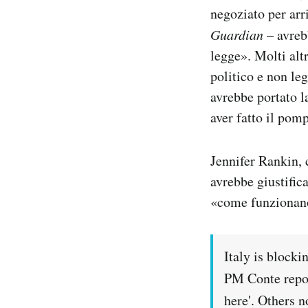
negoziato per arr
Guardian
– avrebb
legge». Molti alt
politico e non le
avrebbe portato l
aver fatto il pom
Jennifer Rankin, 
avrebbe giustific
«come funzionano
Italy is block
PM Conte repor
here'. Others n