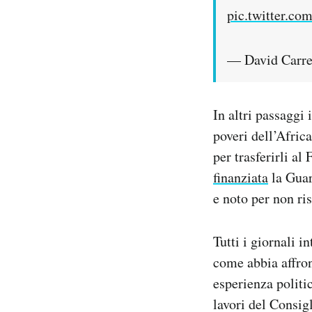
pic.twitter.c
— David Carre
In altri passaggi 
poveri dell’Afric
per trasferirli al
finanziata
la Guar
e noto per non ris
Tutti i giornali i
come abbia affron
esperienza politi
lavori del Consig