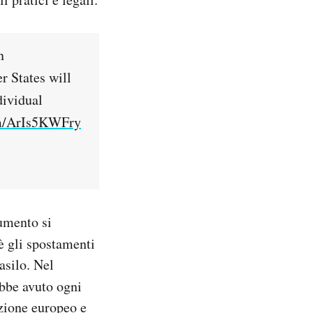
n
 States will
dividual
om/ArIs5KWFry
cumento si
oè gli spostamenti
asilo. Nel
ebbe avuto ogni
azione europeo e