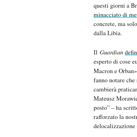
questi giorni a B
Notifiche mobile
Regala il Post
minacciato di mett
Hai bisogno di aiuto?
concrete, ma solo
Esci
dalla Libia.
Il
Guardian
defin
esperto di cose e
Macron e Orban
fanno notare che
cambierà praticam
Mateusz Morawiec
posto” – ha scrit
rafforzato la nos
delocalizzazione o