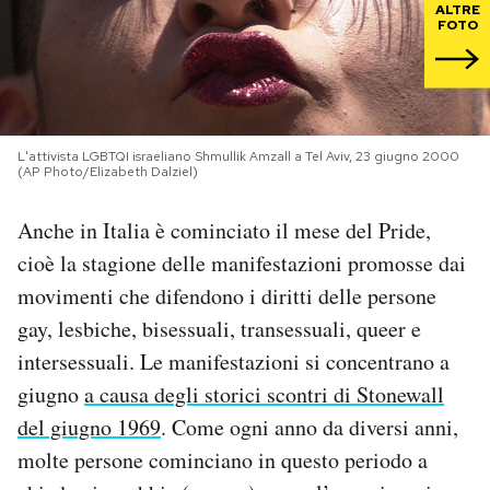
ALTRE
FOTO
PODCAST
NEWSLETTER
L'attivista LGBTQI israeliano Shmullik Amzall a Tel Aviv, 23 giugno 2000
(AP Photo/Elizabeth Dalziel)
I MIEI PREFERITI
Anche in Italia è cominciato il mese del Pride,
cioè la stagione delle manifestazioni promosse dai
SHOP
movimenti che difendono i diritti delle persone
gay, lesbiche, bisessuali, transessuali, queer e
CALENDARIO
intersessuali. Le manifestazioni si concentrano a
giugno
a causa degli storici scontri di Stonewall
AREA PERSONALE
del giugno 1969
. Come ogni anno da diversi anni,
Area Personale
molte persone cominciano in questo periodo a
Newsletter