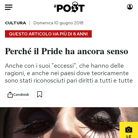
Auto
CULTURA
Domenica 10 giugno 2018
QUESTO ARTICOLO HA PIÙ DI
8 ANNI
HOME
Perché il Pride ha ancora senso
Italia
Moda
Mondo
Libri
Anche con i suoi "eccessi", che hanno delle
Politica
Consumismi
ragioni, e anche nei paesi dove teoricamente
Tecnologia
Storie/Idee
sono stati riconosciuti pari diritti a tutti e tutte
Internet
Ok Boomer!
Condividi
Scienza
Media
Cultura
Europa
Economia
Altrecose
Sport
Mondiali calcio 2026
LE