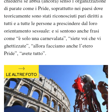
chiedersi se abbia (ancora) senso l’organizzazione
Notifiche mobile
di parate come i Pride, soprattutto nei paesi dove
Regala il Post
teoricamente sono stati riconosciuti pari diritti a
Hai bisogno di aiuto?
tutti e a tutte le persone a prescindere dal loro
Esci
orientamento sessuale: e si sentono anche frasi
come “è solo una carnevalata”, “siete voi che vi
ghettizzate”, “allora facciamo anche l’etero
Pride”, “avete tutto”.