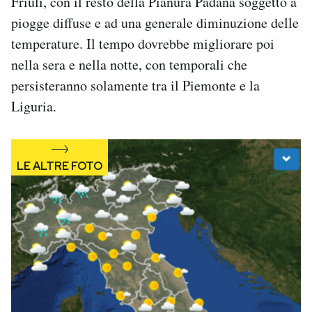
Friuli, con il resto della Pianura Padana soggetto a
Notifiche mobile
piogge diffuse e ad una generale diminuzione delle
Regala il Post
temperature. Il tempo dovrebbe migliorare poi
Hai bisogno di aiuto?
nella sera e nella notte, con temporali che
Esci
persisteranno solamente tra il Piemonte e la
Liguria.