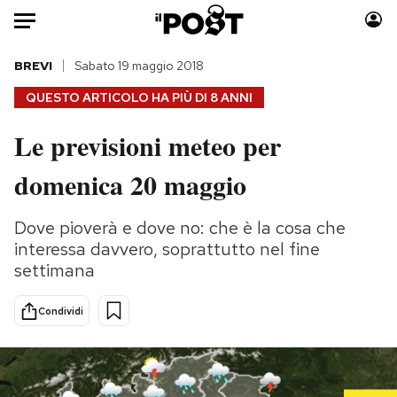
Auto
BREVI
Sabato 19 maggio 2018
QUESTO ARTICOLO HA PIÙ DI
8 ANNI
HOME
Le previsioni meteo per
Italia
Moda
domenica 20 maggio
Mondo
Libri
Politica
Consumismi
Dove pioverà e dove no: che è la cosa che
Tecnologia
Storie/Idee
interessa davvero, soprattutto nel fine
Internet
Ok Boomer!
settimana
Scienza
Media
Cultura
Europa
Condividi
Economia
Altrecose
Sport
Mondiali calcio 2026