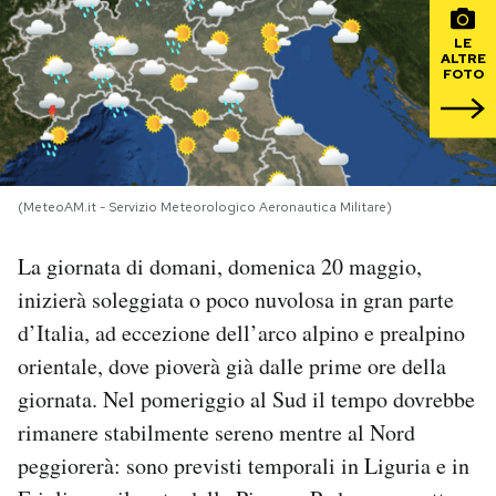
LE
PODCAST
ALTRE
FOTO
NEWSLETTER
I MIEI PREFERITI
(MeteoAM.it - Servizio Meteorologico Aeronautica Militare)
La giornata di domani, domenica 20 maggio,
SHOP
inizierà soleggiata o poco nuvolosa in gran parte
d’Italia, ad eccezione dell’arco alpino e prealpino
CALENDARIO
orientale, dove pioverà già dalle prime ore della
giornata. Nel pomeriggio al Sud il tempo dovrebbe
AREA PERSONALE
rimanere stabilmente sereno mentre al Nord
Area Personale
peggiorerà: sono previsti temporali in Liguria e in
Newsletter