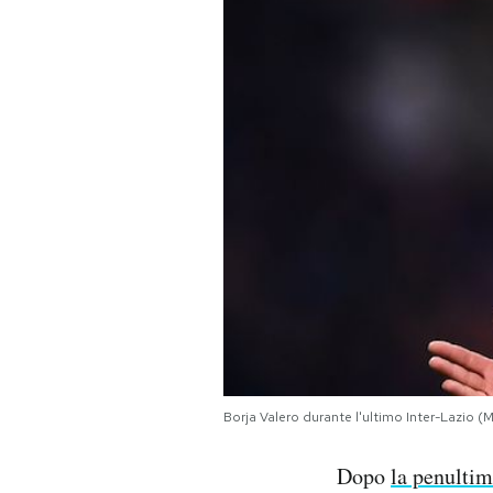
PODCAST
NEWSLETTER
I MIEI PREFERITI
SHOP
CALENDARIO
AREA PERSONALE
Borja Valero durante l'ultimo Inter-Laz
Area Personale
Dopo
la penultim
Newsletter