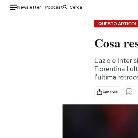
Newsletter
Podcast
Auto
QUESTO ARTICOLO
Cosa res
HOME
Italia
Moda
Lazio e Inter 
Mondo
Libri
Fiorentina l'u
Politica
Consumismi
l'ultima retro
Tecnologia
Storie/Idee
Internet
Ok Boomer!
Condividi
Scienza
Media
Cultura
Europa
Economia
Altrecose
Sport
Mondiali calcio 2026