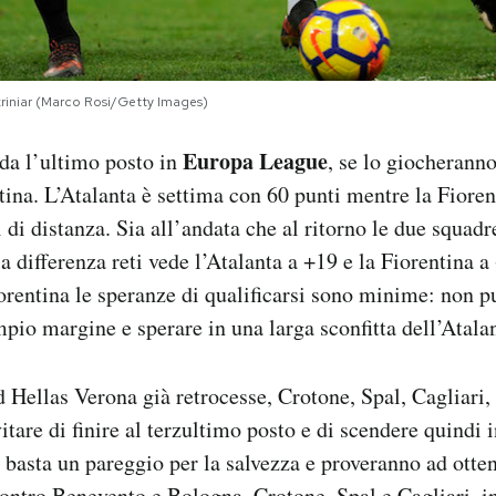
kriniar (Marco Rosi/Getty Images)
Europa League
da l’ultimo posto in
, se lo giocheranno
tina. L’Atalanta è settima con 60 punti mentre la Fioren
i di distanza. Sia all’andata che al ritorno le due squad
la differenza reti vede l’Atalanta a +19 e la Fiorentina 
iorentina le speranze di qualificarsi sono minime: non p
pio margine e sperare in una larga sconfitta dell’Atalan
Hellas Verona già retrocesse, Crotone, Spal, Cagliari
itare di finire al terzultimo posto e di scendere quindi 
basta un pareggio per la salvezza e proveranno ad otte
ontro Benevento e Bologna. Crotone, Spal e Cagliari, i