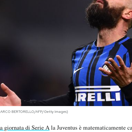
io (MARCO BERTORELLO/AFP/Getty Images)
a giornata di Serie A
la Juventus è matematicamente ca