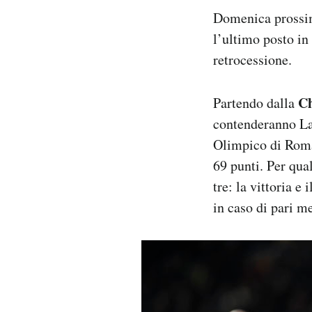
Domenica prossima
l’ultimo posto i
retrocessione.
C
Partendo dalla
contenderanno Laz
Olimpico di Roma.
69 punti. Per qua
tre: la vittoria e
in caso di pari me