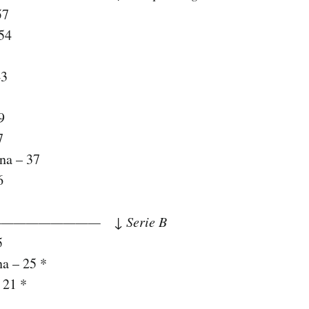
57
54
43
9
7
na – 37
6
——————— ↓ Serie B
5
na – 25 *
 21 *