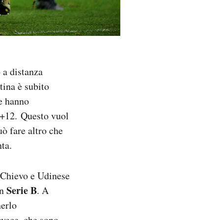
 a distanza
tina è subito
re hanno
a +12. Questo vuol
uò fare altro che
ta.
, Chievo e Udinese
Serie B
in
. A
nerlo
nvece, che sono