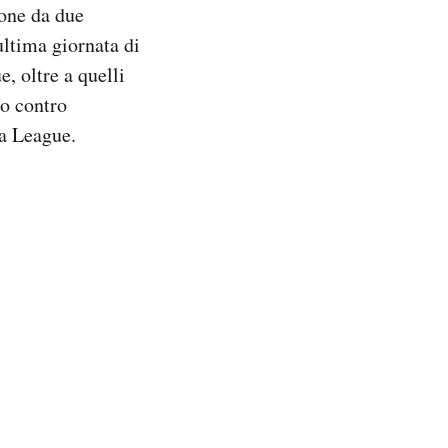
ione da due
ultima giornata di
 oltre a quelli
mo contro
pa League.