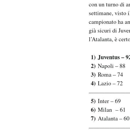
con un turno di a
Notifiche mobile
settimane, visto 
Regala il Post
Hai bisogno di aiuto?
campionato ha an
Esci
già sicuri di Juv
l’Atalanta, è cer
1) Juventus – 9
2)
Napoli – 88
3)
Roma – 74
4)
Lazio – 72
———————
5)
Inter – 69
6)
Milan – 61
7)
Atalanta – 60
——————————