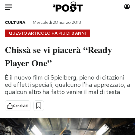
Auto
CULTURA
Mercoledì 28 marzo 2018
QUESTO ARTICOLO HA PIÙ DI
8 ANNI
HOME
Chissà se vi piacerà “Ready
Italia
Moda
Player One”
Mondo
Libri
Politica
Consumismi
È il nuovo film di Spielberg, pieno di citazioni
Tecnologia
Storie/Idee
ed effetti speciali; qualcuno l'ha apprezzato, a
Internet
Ok Boomer!
qualcun altro ha fatto venire il mal di testa
Scienza
Media
Cultura
Europa
Condividi
Economia
Altrecose
Sport
Mondiali calcio 2026