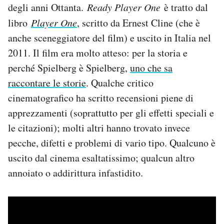
degli anni Ottanta.
Ready Player One
è tratto dal
Notifiche mobile
libro
Player One
, scritto da Ernest Cline (che è
Regala il Post
Hai bisogno di aiuto?
anche sceneggiatore del film) e uscito in Italia nel
Esci
2011. Il film era molto atteso: per la storia e
perché Spielberg è Spielberg,
uno che sa
raccontare le storie
. Qualche critico
cinematografico ha scritto recensioni piene di
apprezzamenti (soprattutto per gli effetti speciali e
le citazioni); molti altri hanno trovato invece
pecche, difetti e problemi di vario tipo. Qualcuno è
uscito dal cinema esaltatissimo; qualcun altro
annoiato o addirittura infastidito.