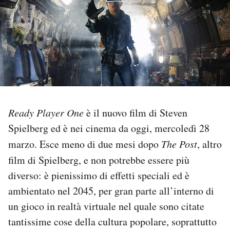
PODCAST
NEWSLETTER
I MIEI PREFERITI
Ready Player One
è il nuovo film di Steven
SHOP
Spielberg ed è nei cinema da oggi, mercoledì 28
marzo. Esce meno di due mesi dopo
The Post
, altro
CALENDARIO
film di Spielberg,
e non potrebbe essere più
diverso: è pienissimo di effetti speciali ed è
ambientato nel 2045, per gran parte all’interno di
AREA PERSONALE
un gioco in realtà virtuale nel quale sono citate
Area Personale
tantissime cose della cultura popolare, soprattutto
Newsletter