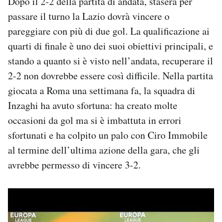
Dopo il 2-2 della partita di andata, stasera per
Notifiche mobile
passare il turno la Lazio dovrà vincere o
Regala il Post
pareggiare con più di due gol. La qualificazione ai
Hai bisogno di aiuto?
quarti di finale è uno dei suoi obiettivi principali, e
Esci
stando a quanto si è visto nell’andata, recuperare il
2-2 non dovrebbe essere così difficile. Nella partita
giocata a Roma una settimana fa, la squadra di
Inzaghi ha avuto sfortuna: ha creato molte
occasioni da gol ma si è imbattuta in errori
sfortunati e ha colpito un palo con Ciro Immobile
al termine dell’ultima azione della gara, che gli
avrebbe permesso di vincere 3-2.