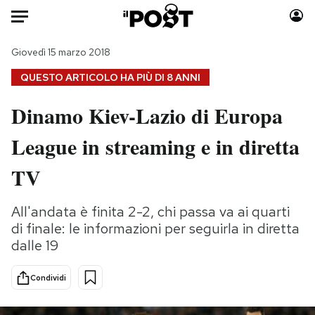
Auto
Giovedì 15 marzo 2018
QUESTO ARTICOLO HA PIÙ DI
8 ANNI
HOME
Dinamo Kiev-Lazio di Europa
Italia
Moda
League in streaming e in diretta
Mondo
Libri
Politica
Consumismi
TV
Tecnologia
Storie/Idee
Internet
Ok Boomer!
All'andata è finita 2-2, chi passa va ai quarti
Scienza
Media
di finale: le informazioni per seguirla in diretta
Cultura
Europa
dalle 19
Economia
Altrecose
Condividi
Sport
Mondiali calcio 2026