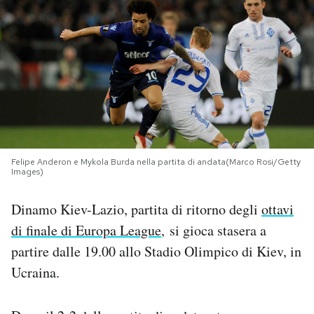
PODCAST
NEWSLETTER
I MIEI PREFERITI
Felipe Anderon e Mykola Burda nella partita di andata(Marco Rosi/Getty
SHOP
Images)
Dinamo Kiev-Lazio, partita di ritorno degli
ottavi
CALENDARIO
di finale di Europa League
, si gioca stasera a
partire dalle 19.00 allo Stadio Olimpico di Kiev, in
AREA PERSONALE
Ucraina.
Area Personale
Newsletter