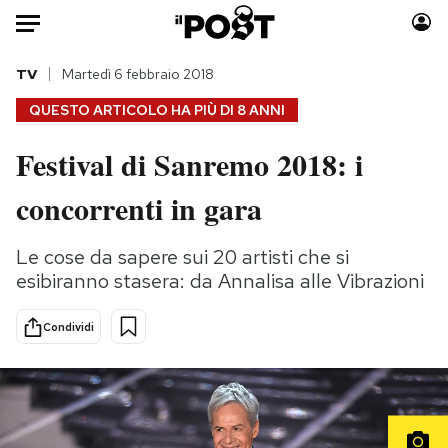
Auto
TV
Martedì 6 febbraio 2018
QUESTO ARTICOLO HA PIÙ DI
8 ANNI
HOME
Festival di Sanremo 2018: i
Italia
Moda
concorrenti in gara
Mondo
Libri
Politica
Consumismi
Le cose da sapere sui 20 artisti che si
Tecnologia
Storie/Idee
esibiranno stasera: da Annalisa alle Vibrazioni
Internet
Ok Boomer!
Scienza
Media
Condividi
Cultura
Europa
Economia
Altrecose
Sport
Mondiali calcio 2026