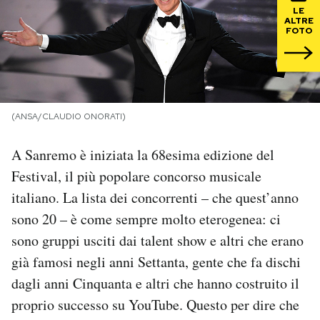
LE
ALTRE
PODCAST
FOTO
NEWSLETTER
(ANSA/CLAUDIO ONORATI)
I MIEI PREFERITI
A Sanremo è iniziata la 68esima edizione del
SHOP
Festival, il più popolare concorso musicale
italiano. La lista dei concorrenti – che quest’anno
sono 20 – è come sempre molto eterogenea: ci
CALENDARIO
sono gruppi usciti dai talent show e altri che erano
già famosi negli anni Settanta, gente che fa dischi
AREA PERSONALE
dagli anni Cinquanta e altri che hanno costruito il
Area Personale
proprio successo su YouTube. Questo per dire che
Newsletter