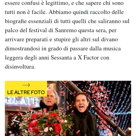
essere confusi è legittimo, e che sapere chi sono
Notifiche mobile
tutti non è facile. Abbiamo quindi raccolto delle
Regala il Post
biografie essenziali di tutti quelli che saliranno sul
Hai bisogno di aiuto?
Esci
palco del festival di Sanremo questa sera, per
arrivare preparati e stupire gli altri sul divano
dimostrandosi in grado di passare dalla musica
leggera degli anni Sessanta a X Factor con
disinvoltura.