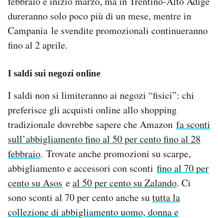
febbraio e inizio marzo, ma in Trentino-Alto Adige
Notifiche mobile
dureranno solo poco più di un mese, mentre in
Regala il Post
Campania le svendite promozionali continueranno
Hai bisogno di aiuto?
fino al 2 aprile.
Esci
I saldi sui negozi online
I saldi non si limiteranno ai negozi “fisici”: chi
preferisce gli acquisti online allo shopping
tradizionale dovrebbe sapere che Amazon
fa sconti
sull’abbigliamento fino al 50 per cento fino al 28
febbraio
.
Trovate anche promozioni su scarpe,
abbigliamento e accessori con sconti
fino al 70 per
cento su Asos
e
al 50 per cento su Zalando
. Ci
sono sconti al 70 per cento anche su
tutta la
collezione di abbigliamento uomo, donna e