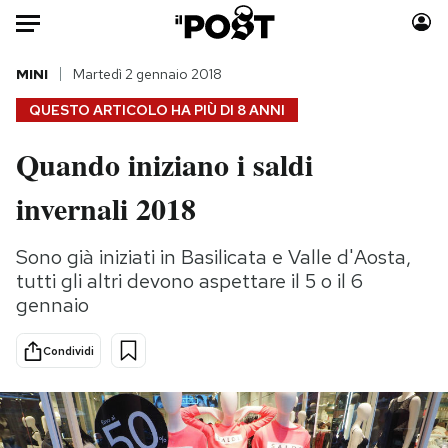
Auto
MINI
Martedì 2 gennaio 2018
QUESTO ARTICOLO HA PIÙ DI
8 ANNI
HOME
Quando iniziano i saldi
Italia
Moda
invernali 2018
Mondo
Libri
Politica
Consumismi
Sono già iniziati in Basilicata e Valle d'Aosta,
Tecnologia
Storie/Idee
tutti gli altri devono aspettare il 5 o il 6
Internet
Ok Boomer!
gennaio
Scienza
Media
Cultura
Europa
Condividi
Economia
Altrecose
Sport
Mondiali calcio 2026