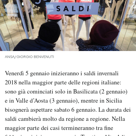
PODCAST
NEWSLETTER
I MIEI PREFERITI
ANSA/GIORGIO BENVENUTI
Venerdì 5 gennaio inizieranno i saldi invernali
SHOP
2018 nella maggior parte delle regioni italiane:
sono già cominciati solo in Basilicata (2 gennaio)
CALENDARIO
e in Valle d’Aosta (3 gennaio), mentre in Sicilia
bisognerà aspettare sabato 6 gennaio. La durata dei
AREA PERSONALE
saldi cambierà molto da regione a regione. Nella
Area Personale
maggior parte dei casi termineranno tra fine
Newsletter