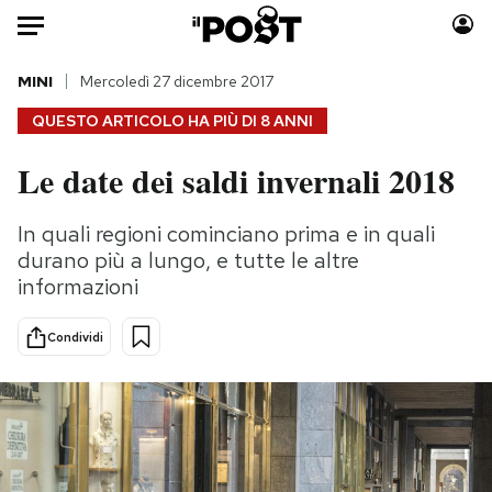
Auto
MINI
Mercoledì 27 dicembre 2017
QUESTO ARTICOLO HA PIÙ DI
8 ANNI
HOME
Le date dei saldi invernali 2018
Italia
Moda
Mondo
Libri
In quali regioni cominciano prima e in quali
Politica
Consumismi
durano più a lungo, e tutte le altre
Tecnologia
Storie/Idee
informazioni
Internet
Ok Boomer!
Condividi
Scienza
Media
Cultura
Europa
Economia
Altrecose
Sport
Mondiali calcio 2026