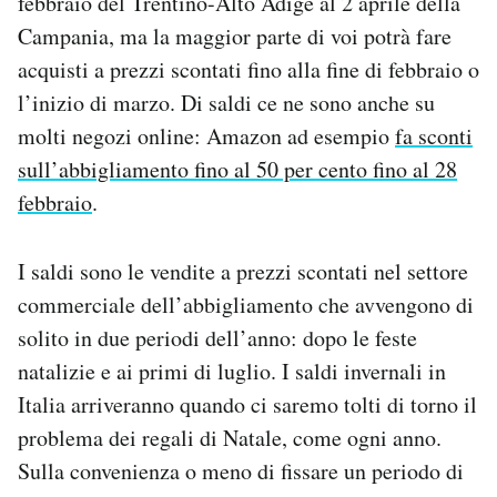
febbraio del Trentino-Alto Adige al 2 aprile della
Notifiche mobile
Campania, ma la maggior parte di voi potrà fare
Regala il Post
acquisti a prezzi scontati fino alla fine di febbraio o
Hai bisogno di aiuto?
l’inizio di marzo. Di saldi ce ne sono anche su
Esci
molti negozi online: Amazon ad esempio
fa sconti
sull’abbigliamento fino al 50 per cento fino al 28
febbraio
.
I saldi sono le vendite a prezzi scontati nel settore
commerciale dell’abbigliamento che avvengono di
solito in due periodi dell’anno: dopo le feste
natalizie e ai primi di luglio. I saldi invernali in
Italia arriveranno quando ci saremo tolti di torno il
problema dei regali di Natale, come ogni anno.
Sulla convenienza o meno di fissare un periodo di