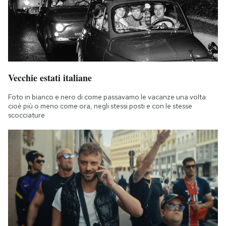
Vecchie estati italiane
Foto in bianco e nero di come passavamo le vacanze una volta:
cioè più o meno come ora, negli stessi posti e con le stesse
scocciature