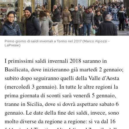
PODCAST
NEWSLETTER
Primo giorno di saldi invernali a Torino nel 2017 (Marco Alpozzi -
LaPresse)
I MIEI PREFERITI
I primissimi saldi invernali 2018 saranno in
Basilicata, dove inizieranno già martedì 2 gennaio;
SHOP
subito dopo seguiranno quelli della Valle d’Aosta
(mercoledì 3 gennaio). In tutte le altre regioni la
CALENDARIO
prima giornata di sconti sarà venerdì 5 gennaio,
tranne in Sicilia, dove si dovrà aspettare sabato 6
AREA PERSONALE
gennaio. Le date della fine dei saldi, invece, sono
Area Personale
molto diverse da regione a regione: si va dal 16
Newsletter