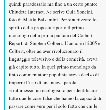
quindi paradossale ma fino a un certo punto:
Notifiche mobile
Regala il Post
Chiudete Internet. Ne scrive Guia Soncini,
Hai bisogno di aiuto?
foto di Mattia Balsamini. Per sintetizzare lo
Esci
spirito della proposta riporto il primo
monologo della prima puntata del Colbert
Report, di Stephen Colbert. L’anno è il 2005 e
Colbert, oltre ad aver rivoluzionato il
linguaggio televisivo e della comicità, aveva
già capito tutto. In quel primo monologo da
finto commentatore populista aveva deciso di
imporre l’uso di una nuova parola
«truthiness», un neologismo per identificare
tutte quelle cose false che hanno la capacità di
passare come vere per il solo fatto che chi le