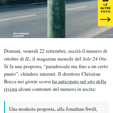
LE
ALTRE
PODCAST
FOTO
NEWSLETTER
I MIEI PREFERITI
Domani, venerdì 22 settembre, uscirà il numero di
ottobre di
IL
, il magazine mensile del
Sole 24 Ore
.
SHOP
Si fa una proposta, “paradossale ma fino a un certo
punto”: chiudere internet. Il direttore Christian
CALENDARIO
Rocca nei giorni scorsi
ha anticipato sul sito della
rivista
alcuni contenuti del numero in uscita:
AREA PERSONALE
Area Personale
Una modesta proposta, alla Jonathan Swift,
Newsletter