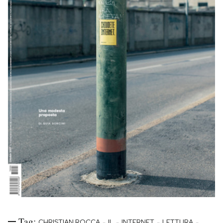
Tag:
-
-
-
-
CHRISTIAN ROCCA
IL
INTERNET
LETTURA