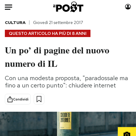
Auto
CULTURA
Giovedì 21 settembre 2017
QUESTO ARTICOLO HA PIÙ DI
8 ANNI
HOME
Un po’ di pagine del nuovo
Italia
Moda
numero di IL
Mondo
Libri
Politica
Consumismi
Con una modesta proposta, "paradossale ma
Tecnologia
Storie/Idee
fino a un certo punto": chiudere internet
Internet
Ok Boomer!
Scienza
Media
Condividi
Cultura
Europa
Economia
Altrecose
Sport
Mondiali calcio 2026