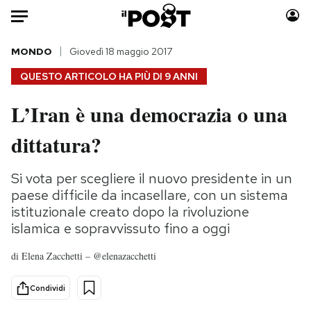
Auto
MONDO
Giovedì 18 maggio 2017
QUESTO ARTICOLO HA PIÙ DI
9 ANNI
HOME
L’Iran è una democrazia o una
Italia
Moda
dittatura?
Mondo
Libri
Politica
Consumismi
Si vota per scegliere il nuovo presidente in un
Tecnologia
Storie/Idee
paese difficile da incasellare, con un sistema
Internet
Ok Boomer!
istituzionale creato dopo la rivoluzione
Scienza
Media
islamica e sopravvissuto fino a oggi
Cultura
Europa
di
Elena Zacchetti – @elenazacchetti
Economia
Altrecose
Sport
Mondiali calcio 2026
Condividi