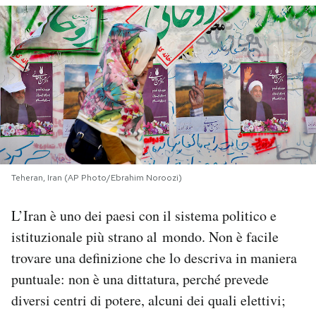
PODCAST
NEWSLETTER
I MIEI PREFERITI
SHOP
Teheran, Iran (AP Photo/Ebrahim Noroozi)
L’Iran è uno dei paesi con il sistema politico e
CALENDARIO
istituzionale più strano al mondo. Non è facile
trovare una definizione che lo descriva in maniera
AREA PERSONALE
puntuale: non è una dittatura, perché prevede
Area Personale
diversi centri di potere, alcuni dei quali elettivi;
Newsletter