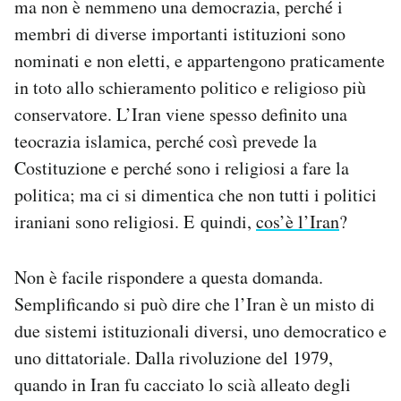
ma non è nemmeno una democrazia, perché i
Notifiche mobile
membri di diverse importanti istituzioni sono
Regala il Post
nominati e non eletti, e appartengono praticamente
Hai bisogno di aiuto?
in toto allo schieramento politico e religioso più
Esci
conservatore. L’Iran viene spesso definito una
teocrazia islamica, perché così prevede la
Costituzione e perché sono i religiosi a fare la
politica; ma ci si dimentica che non tutti i politici
iraniani sono religiosi. E quindi,
cos’è l’Iran
?
Non è facile rispondere a questa domanda.
Semplificando si può dire che l’Iran è un misto di
due sistemi istituzionali diversi, uno democratico e
uno dittatoriale. Dalla rivoluzione del 1979,
quando in Iran fu cacciato lo scià alleato degli