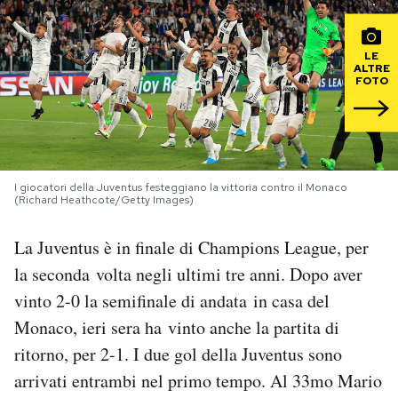
PODCAST
LE
ALTRE
FOTO
NEWSLETTER
I MIEI PREFERITI
I giocatori della Juventus festeggiano la vittoria contro il Monaco
(Richard Heathcote/Getty Images)
SHOP
La Juventus è in finale di Champions League, per
CALENDARIO
la seconda volta negli ultimi tre anni. Dopo aver
vinto 2-0 la semifinale di andata in casa del
Monaco, ieri sera ha vinto anche la partita di
AREA PERSONALE
ritorno, per 2-1. I due gol della Juventus sono
Area Personale
arrivati entrambi nel primo tempo. Al 33mo Mario
Newsletter