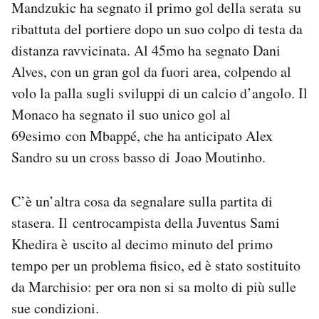
Mandzukic ha segnato il primo gol della serata su
Notifiche mobile
ribattuta del portiere dopo un suo colpo di testa da
Regala il Post
distanza ravvicinata. Al 45mo ha segnato Dani
Hai bisogno di aiuto?
Esci
Alves, con un gran gol da fuori area, colpendo al
volo la palla sugli sviluppi di un calcio d’angolo. Il
Monaco ha segnato il suo unico gol al
69esimo con Mbappé, che ha anticipato Alex
Sandro su un cross basso di Joao Moutinho.
C’è un’altra cosa da segnalare sulla partita di
stasera. Il centrocampista della Juventus Sami
Khedira è uscito al decimo minuto del primo
tempo per un problema fisico, ed è stato sostituito
da Marchisio: per ora non si sa molto di più sulle
sue condizioni.