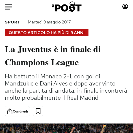
Auto
SPORT
Martedì 9 maggio 2017
QUESTO ARTICOLO HA PIÙ DI
9 ANNI
HOME
La Juventus è in finale di
Italia
Moda
Champions League
Mondo
Libri
Politica
Consumismi
Ha battuto il Monaco 2-1, con gol di
Tecnologia
Storie/Idee
Mandzukic e Dani Alves e dopo aver vinto
Internet
Ok Boomer!
anche la partita di andata: in finale incontrerà
Scienza
Media
molto probabilmente il Real Madrid
Cultura
Europa
Economia
Altrecose
Condividi
Sport
Mondiali calcio 2026