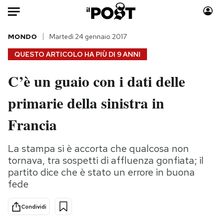
Auto
MONDO
Martedì 24 gennaio 2017
QUESTO ARTICOLO HA PIÙ DI
9 ANNI
HOME
C’è un guaio con i dati delle
Italia
Moda
primarie della sinistra in
Mondo
Libri
Politica
Consumismi
Francia
Tecnologia
Storie/Idee
Internet
Ok Boomer!
La stampa si è accorta che qualcosa non
Scienza
Media
tornava, tra sospetti di affluenza gonfiata; il
Cultura
Europa
partito dice che è stato un errore in buona
fede
Economia
Altrecose
Sport
Mondiali calcio 2026
Condividi