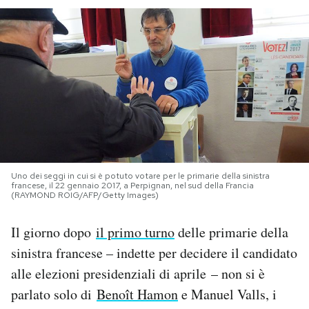
PODCAST
NEWSLETTER
I MIEI PREFERITI
SHOP
Uno dei seggi in cui si è potuto votare per le primarie della sinistra
francese, il 22 gennaio 2017, a Perpignan, nel sud della Francia
(RAYMOND ROIG/AFP/Getty Images)
CALENDARIO
Il giorno dopo
il primo turno
delle primarie della
sinistra francese – indette per decidere il candidato
AREA PERSONALE
alle elezioni presidenziali di aprile – non si è
Area Personale
parlato solo di
Benoît Hamon
e Manuel Valls, i
Newsletter