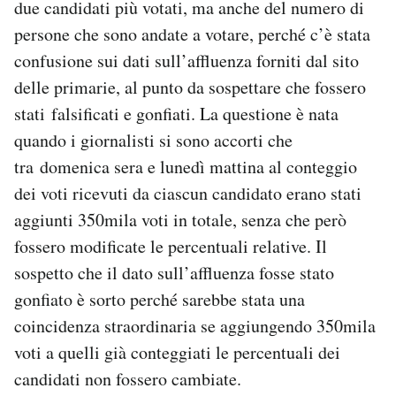
due candidati più votati, ma anche del numero di
Notifiche mobile
persone che sono andate a votare, perché c’è stata
Regala il Post
confusione sui dati sull’affluenza forniti dal sito
Hai bisogno di aiuto?
Esci
delle primarie, al punto da sospettare che fossero
stati falsificati e gonfiati. La questione è nata
quando i giornalisti si sono accorti che
tra domenica sera e lunedì mattina al conteggio
dei voti ricevuti da ciascun candidato erano stati
aggiunti 350mila voti in totale, senza che però
fossero modificate le percentuali relative. Il
sospetto che il dato sull’affluenza fosse stato
gonfiato è sorto perché sarebbe stata una
coincidenza straordinaria se aggiungendo 350mila
voti a quelli già conteggiati le percentuali dei
candidati non fossero cambiate.