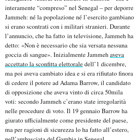
Notifiche mobile
interamente “compreso” nel Senegal – per deporre
Regala il Post
Jammeh: né la popolazione né l’esercito gambiano
Hai bisogno di aiuto?
si erano scontrati con i militari stranieri. Durante
Esci
l’annuncio, che ha fatto in televisione, Jammeh ha
detto: «Non è necessario che sia versata nessuna
goccia di sangue». Inizialmente Jammeh
aveva
accettato la sconfitta elettorale
dell’1 dicembre,
ma poi aveva cambiato idea e si era rifiutato finora
di cedere il potere ad Adama Barrow, il candidato
di opposizione che aveva vinto di circa 50mila
voti: secondo Jammeh c’erano state irregolarità
nelle procedure di voto. Il 19 gennaio Barrow ha
giurato ufficialmente come presidente del paese,
ma per ragioni di sicurezza lo ha fatto all’estero,
nell’ambasciata del Gambia in Senegal.