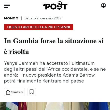
Auto
MONDO
Sabato 21 gennaio 2017
QUESTO ARTICOLO HA PIÙ DI
9 ANNI
HOME
In Gambia forse la situazione si
Italia
Moda
è risolta
Mondo
Libri
Politica
Consumismi
Yahya Jammeh ha accettato l'ultimatum
Tecnologia
Storie/Idee
degli altri paesi dell'Africa occidentale, e se ne
Internet
Ok Boomer!
andrà: il nuovo presidente Adama Barrow
Scienza
Media
potrà finalmente rientrare nel paese
Cultura
Europa
Economia
Altrecose
Condividi
Sport
Mondiali calcio 2026