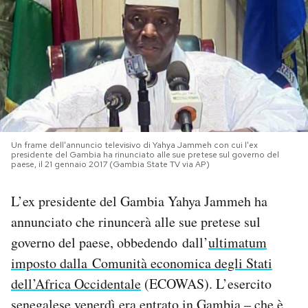
PODCAST
NEWSLETTER
I MIEI PREFERITI
Un frame dell'annuncio televisivo di Yahya Jammeh con cui l'ex
presidente del Gambia ha rinunciato alle sue pretese sul governo del
SHOP
paese, il 21 gennaio 2017 (Gambia State TV via AP)
L’ex presidente del Gambia Yahya Jammeh ha
CALENDARIO
annunciato che rinuncerà alle sue pretese sul
governo del paese, obbedendo dall’
ultimatum
AREA PERSONALE
imposto dalla Comunità economica degli Stati
dell’Africa Occidentale
(ECOWAS). L’esercito
Area Personale
Newsletter
senegalese venerdì era entrato in Gambia – che è