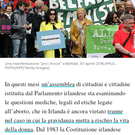
PODCAST
NEWSLETTER
I MIEI PREFERITI
Una manifestazione "pro choice" a Belfast, 30 aprile 2016 (PAUL
FAITH/AFP/Getty Images)
SHOP
In questi mesi
un’assemblea
di cittadini e cittadine
CALENDARIO
istituita dal Parlamento irlandese sta esaminando
le questioni mediche, legali ed etiche legate
all’aborto, che in Irlanda è ancora vietato
tranne
AREA PERSONALE
nel caso in cui la gravidanza metta a rischio la vita
Area Personale
della donna
. Dal 1983 la Costituzione irlandese
Newsletter