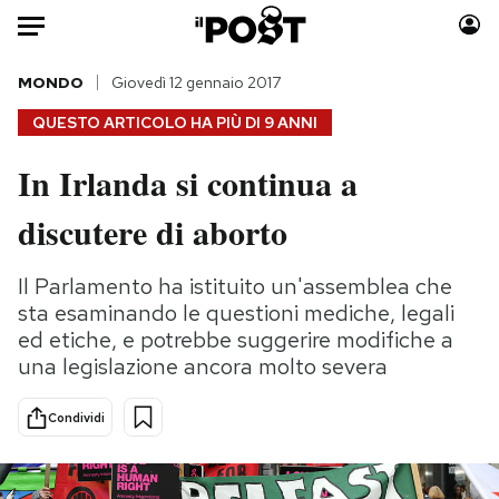
Auto
MONDO
Giovedì 12 gennaio 2017
QUESTO ARTICOLO HA PIÙ DI
9 ANNI
HOME
In Irlanda si continua a
Italia
Moda
discutere di aborto
Mondo
Libri
Politica
Consumismi
Il Parlamento ha istituito un'assemblea che
Tecnologia
Storie/Idee
sta esaminando le questioni mediche, legali
Internet
Ok Boomer!
ed etiche, e potrebbe suggerire modifiche a
Scienza
Media
una legislazione ancora molto severa
Cultura
Europa
Economia
Altrecose
Condividi
Sport
Mondiali calcio 2026