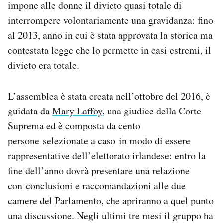
impone alle donne il divieto quasi totale di
Notifiche mobile
interrompere volontariamente una gravidanza: fino
Regala il Post
al 2013, anno in cui è stata approvata la storica ma
Hai bisogno di aiuto?
Esci
contestata legge che lo permette in casi estremi, il
divieto era totale.
L’assemblea è stata creata nell’ottobre del 2016, è
guidata da
Mary Laffoy
, una giudice della Corte
Suprema ed è composta da cento
persone selezionate a caso in modo di essere
rappresentative dell’elettorato irlandese: entro la
fine dell’anno dovrà presentare una relazione
con conclusioni e raccomandazioni alle due
camere del Parlamento, che apriranno a quel punto
una discussione. Negli ultimi tre mesi il gruppo ha