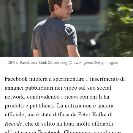
PODCAST
NEWSLETTER
I MIEI PREFERITI
Il CEO di Facebook, Mark Zuckerberg (Drew Angerer/Getty Images)
SHOP
Facebook inizierà a sperimentare l’inserimento di
annunci pubblicitari nei video sul suo social
CALENDARIO
network, condividendo i ricavi con chi li ha
prodotti e pubblicati. La notizia non è ancora
AREA PERSONALE
ufficiale, ma è stata
diffusa
da Peter Kafka di
Recode
, che di solito ha fonti molto affidabili
Area Personale
Newsletter
all’interno di Facebook. Gli annunci pubblicitari