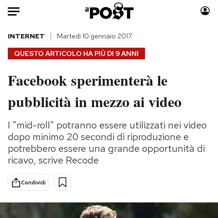
Auto
INTERNET
Martedì 10 gennaio 2017
QUESTO ARTICOLO HA PIÙ DI
9 ANNI
HOME
Facebook sperimenterà le
Italia
Moda
pubblicità in mezzo ai video
Mondo
Libri
Politica
Consumismi
I "mid-roll" potranno essere utilizzati nei video
Tecnologia
Storie/Idee
dopo minimo 20 secondi di riproduzione e
Internet
Ok Boomer!
potrebbero essere una grande opportunità di
Scienza
Media
ricavo, scrive Recode
Cultura
Europa
Economia
Altrecose
Condividi
Sport
Mondiali calcio 2026