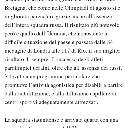
Notifiche mobile
Bretagna, che come nelle Olimpiadi di agosto si è
Regala il Post
migliorata parecchio, grazie anche all’assenza
Hai bisogno di aiuto?
dell’intera squadra russa. Il risultato più notevole
Esci
però
è quello dell’Ucraina
, che nonostante la
difficile situazione del paese è passata dalle 84
medaglie di Londra alle 117 di Rio, il suo miglior
risultato di sempre. Il successo degli atleti
paralimpici ucraini, oltre che all’assenza dei russi,
è dovuto a un programma particolare che
promuove l’attività agonistica per disabili a partire
dalla riabilitazione, e alla diffusione capillare di
centri sportivi adeguatamente attrezzati.
La squadra statunitense è arrivata quarta con una