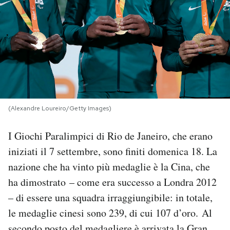
PODCAST
NEWSLETTER
I MIEI PREFERITI
(Alexandre Loureiro/Getty Images)
SHOP
I Giochi Paralimpici di Rio de Janeiro, che erano
iniziati il 7 settembre, sono finiti domenica 18. La
CALENDARIO
nazione che ha vinto più medaglie è la Cina, che
ha dimostrato – come era successo a Londra 2012
AREA PERSONALE
– di essere una squadra irraggiungibile: in totale,
le medaglie cinesi sono 239, di cui 107 d’oro. Al
Area Personale
Newsletter
secondo posto del medagliere è arrivata la Gran