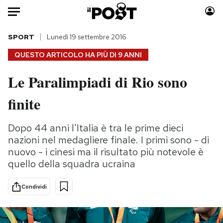
Auto
SPORT
Lunedì 19 settembre 2016
QUESTO ARTICOLO HA PIÙ DI
9 ANNI
HOME
Le Paralimpiadi di Rio sono
Italia
Moda
finite
Mondo
Libri
Politica
Consumismi
Dopo 44 anni l'Italia è tra le prime dieci
Tecnologia
Storie/Idee
nazioni nel medagliere finale. I primi sono - di
Internet
Ok Boomer!
nuovo - i cinesi ma il risultato più notevole è
Scienza
Media
quello della squadra ucraina
Cultura
Europa
Economia
Altrecose
Condividi
Sport
Mondiali calcio 2026