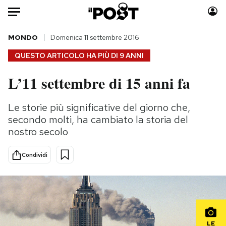
Auto
MONDO
Domenica 11 settembre 2016
QUESTO ARTICOLO HA PIÙ DI
9 ANNI
HOME
L’11 settembre di 15 anni fa
Italia
Moda
Mondo
Libri
Le storie più significative del giorno che,
Politica
Consumismi
secondo molti, ha cambiato la storia del
Tecnologia
Storie/Idee
nostro secolo
Internet
Ok Boomer!
Condividi
Scienza
Media
Cultura
Europa
Economia
Altrecose
Sport
Mondiali calcio 2026
LE