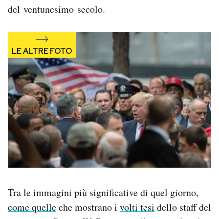
del ventunesimo secolo.
Notifiche mobile
Regala il Post
Hai bisogno di aiuto?
Esci
Tra le immagini più significative di quel giorno,
come quelle
che mostrano i
volti tesi
dello staff del