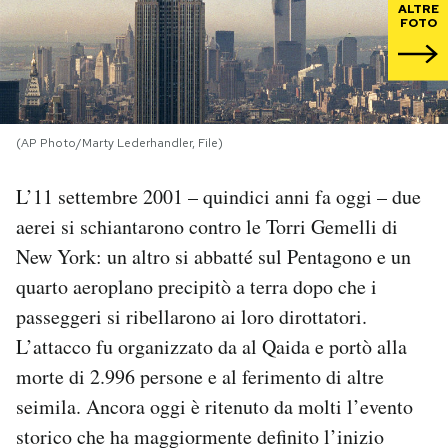
ALTRE
FOTO
PODCAST
NEWSLETTER
(AP Photo/Marty Lederhandler, File)
I MIEI PREFERITI
L’11 settembre 2001 – quindici anni fa oggi – due
aerei si schiantarono contro le Torri Gemelli di
SHOP
New York: un altro si abbatté sul Pentagono e un
quarto aeroplano precipitò a terra dopo che i
CALENDARIO
passeggeri si ribellarono ai loro dirottatori.
L’attacco fu organizzato da al Qaida e portò alla
AREA PERSONALE
morte di 2.996 persone e al ferimento di altre
seimila. Ancora oggi è ritenuto da molti l’evento
Area Personale
storico che ha maggiormente definito l’inizio
Newsletter