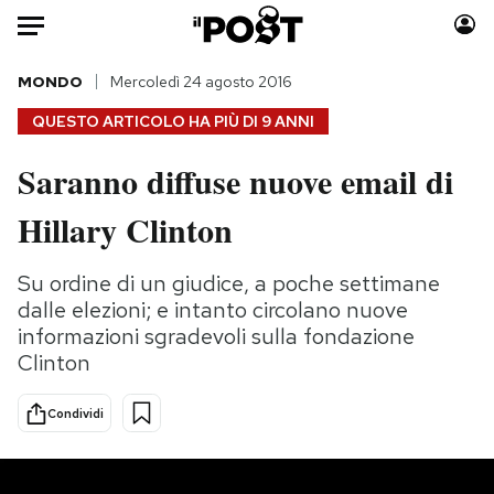
Auto
MONDO
Mercoledì 24 agosto 2016
QUESTO ARTICOLO HA PIÙ DI
9 ANNI
HOME
Saranno diffuse nuove email di
Italia
Moda
Hillary Clinton
Mondo
Libri
Politica
Consumismi
Su ordine di un giudice, a poche settimane
Tecnologia
Storie/Idee
dalle elezioni; e intanto circolano nuove
Internet
Ok Boomer!
informazioni sgradevoli sulla fondazione
Scienza
Media
Clinton
Cultura
Europa
Economia
Altrecose
Condividi
Sport
Mondiali calcio 2026