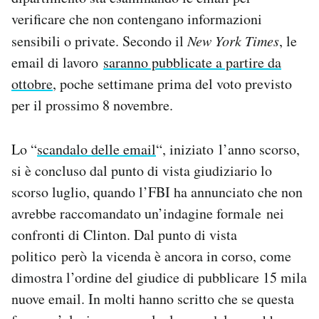
Notifiche mobile
verificare che non contengano informazioni
Regala il Post
sensibili o private. Secondo il
New York Times
, le
Hai bisogno di aiuto?
email di lavoro
saranno pubblicate a partire da
Esci
ottobre
, poche settimane prima del voto previsto
per il prossimo 8 novembre.
Lo “
scandalo delle email
“, iniziato l’anno scorso,
si è concluso dal punto di vista giudiziario lo
scorso luglio, quando l’FBI ha annunciato che non
avrebbe raccomandato un’indagine formale nei
confronti di Clinton. Dal punto di vista
politico però la vicenda è ancora in corso, come
dimostra l’ordine del giudice di pubblicare 15 mila
nuove email. In molti hanno scritto che se questa