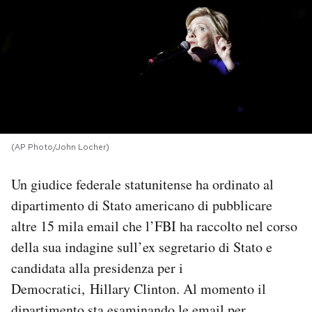
PODCAST
NEWSLETTER
I MIEI PREFERITI
(AP Photo/John Locher)
SHOP
Un giudice federale statunitense ha ordinato al
dipartimento di Stato americano di pubblicare
CALENDARIO
altre 15 mila email che l’FBI ha raccolto nel corso
della sua indagine sull’ex segretario di Stato e
AREA PERSONALE
candidata alla presidenza per i
Democratici, Hillary Clinton. Al momento il
Area Personale
Newsletter
dipartimento sta esaminando le email per