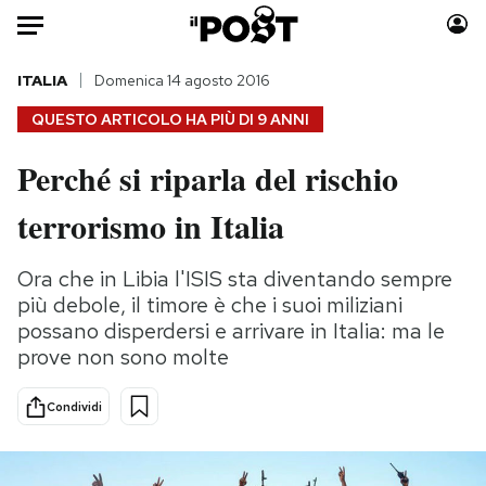
Auto
ITALIA
Domenica 14 agosto 2016
QUESTO ARTICOLO HA PIÙ DI
9 ANNI
HOME
Perché si riparla del rischio
Italia
Moda
terrorismo in Italia
Mondo
Libri
Politica
Consumismi
Ora che in Libia l'ISIS sta diventando sempre
Tecnologia
Storie/Idee
più debole, il timore è che i suoi miliziani
Internet
Ok Boomer!
possano disperdersi e arrivare in Italia: ma le
Scienza
Media
prove non sono molte
Cultura
Europa
Economia
Altrecose
Condividi
Sport
Mondiali calcio 2026