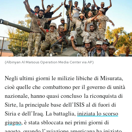
PODCAST
NEWSLETTER
I MIEI PREFERITI
(Albinyan Al Marsous Operation Media Center via AP)
SHOP
Negli ultimi giorni le milizie libiche di Misurata,
cioè quelle che combattono per il governo di unità
CALENDARIO
nazionale, hanno quasi concluso la riconquista di
Sirte, la principale base dell’ISIS al di fuori di
AREA PERSONALE
Siria e dell’Iraq. La battaglia,
iniziata lo scorso
giugno
, è stata sbloccata nei primi giorni di
Area Personale
Newsletter
agosto, quando l’aviazione americana ha iniziato