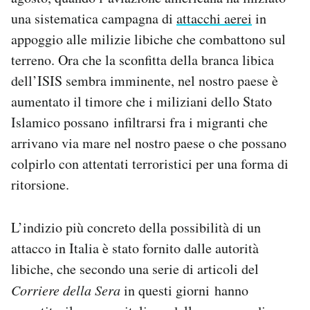
Notifiche mobile
una sistematica campagna di
attacchi aerei
in
Regala il Post
appoggio alle milizie libiche che combattono sul
Hai bisogno di aiuto?
terreno. Ora che la sconfitta della branca libica
Esci
dell’ISIS sembra imminente, nel nostro paese è
aumentato il timore che i miliziani dello Stato
Islamico possano infiltrarsi fra i migranti che
arrivano via mare nel nostro paese o che possano
colpirlo con attentati terroristici per una forma di
ritorsione.
L’indizio più concreto della possibilità di un
attacco in Italia è stato fornito dalle autorità
libiche, che secondo una serie di articoli del
Corriere della Sera
in questi giorni hanno