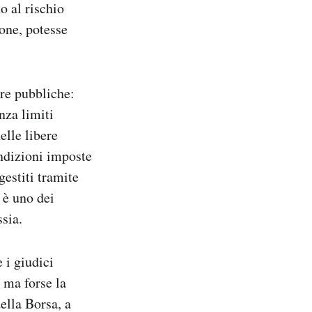
o al rischio
one, potesse
ere pubbliche:
nza limiti
elle libere
ondizioni imposte
gestiti tramite
 è uno dei
ssia.
 i giudici
, ma forse la
ella Borsa, a