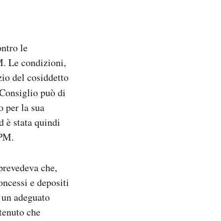
ntro le
M. Le condizioni,
io del cosiddetto
 Consiglio può di
o per la sua
d è stata quindi
BPM.
 prevedeva che,
oncessi e depositi
e un adeguato
itenuto che