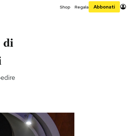
Abbonati
Shop
Regala
 di
i
pedire