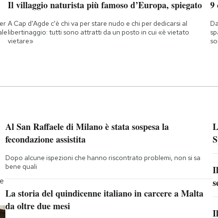
Il villaggio naturista più famoso d’Europa, spiegato
9
ner
A Cap d'Agde c'è chi va per stare nudo e chi per dedicarsi al
Da
ale
libertinaggio: tutti sono attratti da un posto in cui «è vietato
sp
vietare»
so
Al San Raffaele di Milano è stata sospesa la
L
fecondazione assistita
S
Dopo alcune ispezioni che hanno riscontrato problemi, non si sa
bene quali
I
he
s
La storia del quindicenne italiano in carcere a Malta
da oltre due mesi
I