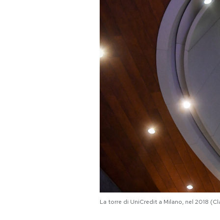
PODCAST
NEWSLETTER
I MIEI PREFERITI
SHOP
CALENDARIO
AREA PERSONALE
Area Personale
La torre di UniCredit a Milano, nel 2018 (C
Newsletter