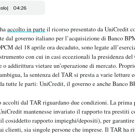
colo
04:26
 ha
accolto in parte
il ricorso presentato da UniCredit co
e dal governo italiano per l’acquisizione di Banco BP
PCM del 18 aprile ora decaduto, sono legate all’eserciz
 strumento con cui in casi eccezionali la presidenza del
e o addirittura vietare un’operazione di mercato. Propri
 ambigua, la sentenza del TAR si presta a varie letture e
 da tutte le parti: UniCredit, il governo e anche Banco 
so accolti dal TAR riguardano due condizioni. La prima
UniCredit mantenesse invariato il rapporto tra prestiti c
 (il cosiddetto rapporto impieghi/depositi), per garantir
 ai clienti, sia singole persone che imprese. Il TAR ha r