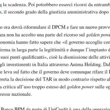
a
la scadenza. Poi potrebbero esserci ricorsi da entrambe
o, il secondo grado della giustizia amministrativa dopo
no ora dovrà riformulare il DPCM e fare un nuovo prov
nza non ha accolto una parte del ricorso sul
golden pow
onomia hanno fatto sapere che «il governo accoglie con
erma in larga parte la legittimità e dunque l’impianto 
 suoi punti qualificanti», cioè la dismissione delle attivi
i investimenti in Italia attraverso Anima Holding. Dall
e leva sul fatto che il governo deve comunque rifare i
preta la decisione del TAR in modo contrario rispetto a
 critica all’uso troppo esteso del
golden power
sulle o
eresse nazionale.
i Banco BPM da parte di UniCredit è una delle operazio