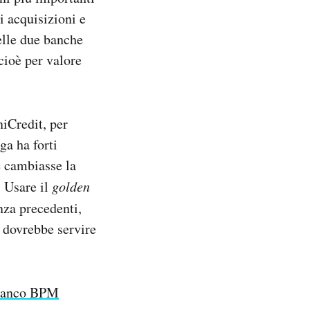
i acquisizioni e
delle due banche
cioè per valore
niCredit, per
ga ha forti
e cambiasse la
. Usare il
golden
nza precedenti,
 dovrebbe servire
 Banco BPM