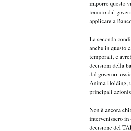
imporre questo vi
temuto dal govern
applicare a Banco
La seconda condiz
anche in questo c
temporali, e avre
decisioni della b
dal governo, ossia
Anima Holding, u
principali azionis
Non è ancora chia
intervenissero in 
decisione del TAR