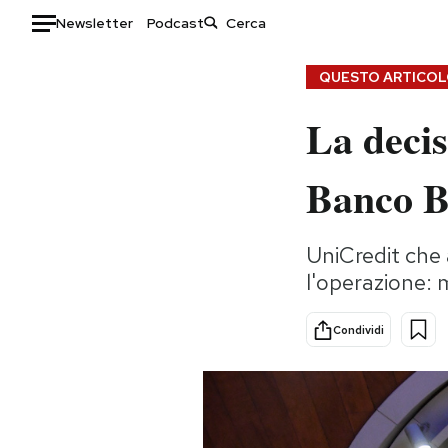
Newsletter
Podcast
Auto
QUESTO ARTICOLO
La decis
HOME
Italia
Moda
Banco BP
Mondo
Libri
Politica
Consumismi
UniCredit che 
Tecnologia
Storie/Idee
l'operazione: 
Internet
Ok Boomer!
Scienza
Media
Condividi
Cultura
Europa
Economia
Altrecose
Sport
Mondiali calcio 2026