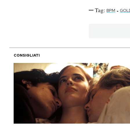
Tag:
-
BPM
GOL
CONSIGLIATI