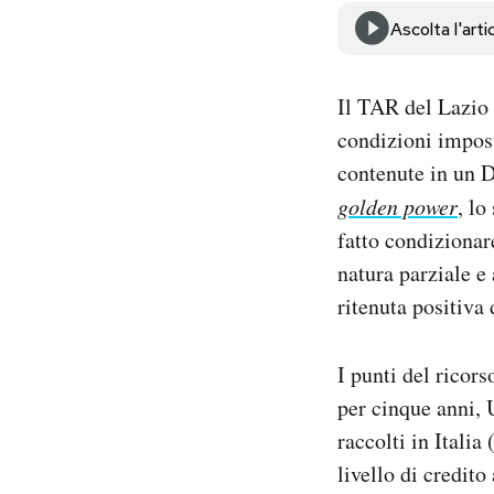
Notifiche mobile
Ascolta l'arti
Regala il Post
Hai bisogno di aiuto?
Il TAR del Lazio
Esci
condizioni impost
contenute in un D
golden power
, lo
fatto condizionar
natura parziale e
ritenuta positiva
I punti del ricor
per cinque anni, 
raccolti in Italia
livello di credito