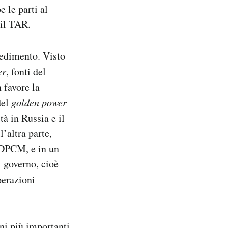
 le parti al
 il TAR.
vedimento. Visto
er
, fonti del
 favore la
del
golden power
tà in Russia e il
’altra parte,
l DPCM, e in un
l governo, cioè
perazioni
ni più importanti