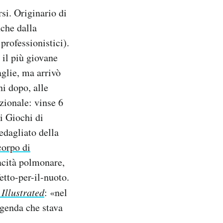
si. Originario di
nche dalla
professionistici).
 il più giovane
aglie, ma arrivò
ni dopo, alle
zionale: vinse 6
i Giochi di
edagliato della
corpo di
pacità polmonare,
etto-per-il-nuoto.
 Illustrated
: «nel
ggenda che stava