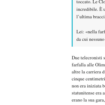
toccato. Le Clo
Notifiche mobile
incredibile. È 
Regala il Post
l’ultima bracc
Hai bisogno di aiuto?
Esci
Lei: «nella far
da cui nessuno 
Due telecronisti 
farfalla alle Oli
altre la carriera
cinque centimetri
non era iniziata 
statunitense era a
erano la sua gara