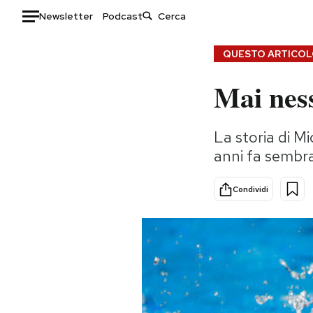
Newsletter
Podcast
Auto
QUESTO ARTICOLO
Mai nes
HOME
Italia
Moda
La storia di M
Mondo
Libri
anni fa sembra
Politica
Consumismi
Tecnologia
Storie/Idee
Condividi
Internet
Ok Boomer!
Scienza
Media
Cultura
Europa
Economia
Altrecose
Sport
Mondiali calcio 2026