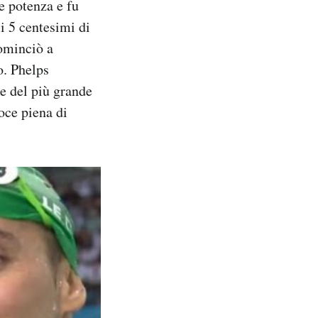
 e potenza e fu
i 5 centesimi di
cominciò a
o. Phelps
e del più grande
oce piena di