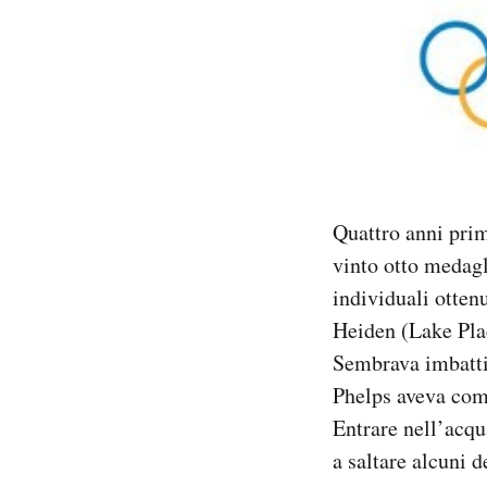
Quattro anni prim
vinto otto medagl
individuali ottenu
Heiden (Lake Plac
Sembrava imbattib
Phelps aveva comi
Entrare nell’acqu
a saltare alcuni d