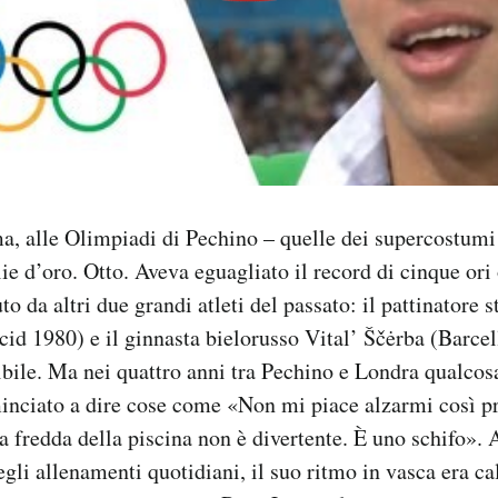
a, alle Olimpiadi di Pechino – quelle dei supercostumi
ie d’oro. Otto. Aveva eguagliato il record di cinque ori
to da altri due grandi atleti del passato: il pattinatore 
id 1980) e il ginnasta bielorusso Vital’ Ščėrba (Barce
ile. Ma nei quattro anni tra Pechino e Londra qualcos
nciato a dire cose come «Non mi piace alzarmi così pr
a fredda della piscina non è divertente. È uno schifo».
egli allenamenti quotidiani, il suo ritmo in vasca era cal