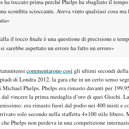
s ha toccato prima perché Phelps ha sbagliato il tempo 
una sconfitta scioccante. Aveva vinto qualsiasi cosa ma 
iata»
falla il tocco finale è una questione di precisione e t
si sarebbe aspettato un errore ha fatto un errore»
statunitensi
commentarono così
gli ultimi secondi della
mpiadi di Londra 2012, la gara che in un certo senso segn
 di Michael Phelps. Phelps era rimasto davanti per 199,95
 dal vincere la prima medaglia d’oro di quei Giochi. L
benissimo: era rimasto fuori dal podio nei 400 misti e c
rrivato solo secondo nella staffetta 4×100 stile libero. 
, che Phelps non perdeva in una competizione internazi