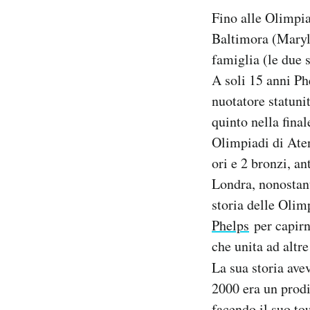
Fino alle Olimpia
Baltimora (Maryla
famiglia (le due s
A soli 15 anni Ph
nuotatore statuni
quinto nella final
Olimpiadi di Aten
ori e 2 bronzi, a
Londra, nonostant
storia delle Olim
Phelps
per capirn
che unita ad altre
La sua storia ave
2000 era un prodi
facendo il suo to