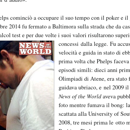
elps cominciò a occupare il suo tempo con il poker e il g
mbre 2014 fu fermato a Baltimora sulla strada che da cas
alcol test e per due volte i suoi valori risultarono superi
concessi dalla legge.
Fu accus
velocità e guida in stato di eb
prima volta che Phelps faceva 
episodi simili: dieci anni pri
Olimpiadi di Atene, era stato
guidava ubriaco, e nel 2009 il
News of the World
aveva pubbl
foto mentre fumava il bong: la
scattata alla University of So
2008, tre mesi prima le otto 