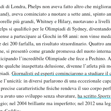
di di Londra, Phelps non aveva fatto altro che migliorar
nd), aveva cominciato a nuotare a sette anni, spinto a
orelle più grandi, Whitney e Hilary, nuotavano a livelli 
elps si qualificò per le Olimpiadi di Sydney, diventando
tense a partecipare ai Giochi in 68 anni: non vinse med
e dei 200 farfalla, un risultato straordinario. Quattro an
e, si presentò come grande promessa del nuoto interna
nticipando l’incredibile Olimpiade che fece a Pechino. A
e qualche inaspettata delusione, divenne l’atleta più m
piadi.
Giornalisti ed esperti cominciarono a studiare il 
e l’unicità: in diversi parlarono di una eccezionale ca
 precise caratteristiche fisiche rendeva il suo corpo perf
va avuto uno sviluppo senza sbavature,
ha scritto
Sports
gio; nel 2004 brillante ma imperfetto; nel 2012 una le
ur d’addio».