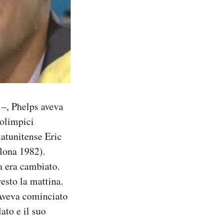
 –, Phelps aveva
 olimpici
statunitense Eric
llona 1982).
a era cambiato.
esto la mattina.
 Aveva cominciato
ato e il suo