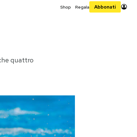
Abbonati
Shop
Regala
 che quattro