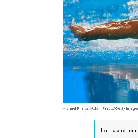
PODCAST
NEWSLETTER
I MIEI PREFERITI
SHOP
CALENDARIO
Michael Phelps (Adam Pretty/Getty Image
AREA PERSONALE
Area Personale
Lui: «sarà una 
Newsletter