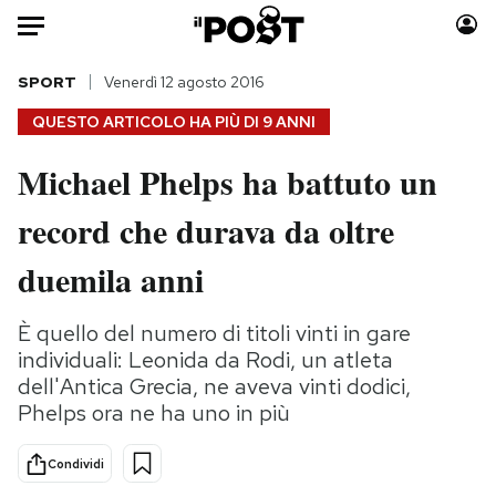
Auto
SPORT
Venerdì 12 agosto 2016
QUESTO ARTICOLO HA PIÙ DI
9 ANNI
HOME
Michael Phelps ha battuto un
Italia
Moda
record che durava da oltre
Mondo
Libri
Politica
Consumismi
duemila anni
Tecnologia
Storie/Idee
Internet
Ok Boomer!
È quello del numero di titoli vinti in gare
Scienza
Media
individuali: Leonida da Rodi, un atleta
Cultura
Europa
dell'Antica Grecia, ne aveva vinti dodici,
Phelps ora ne ha uno in più
Economia
Altrecose
Sport
Mondiali calcio 2026
Condividi