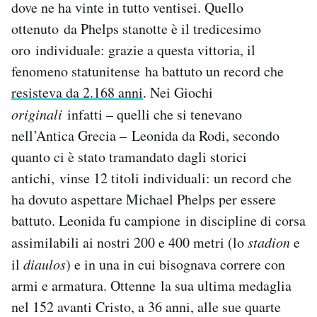
dove ne ha vinte in tutto ventisei. Quello
Notifiche mobile
ottenuto da Phelps stanotte è il tredicesimo
Regala il Post
oro individuale: grazie a questa vittoria, il
Hai bisogno di aiuto?
Esci
fenomeno statunitense ha battuto un record che
resisteva da 2.168 anni
. Nei Giochi
originali
infatti – quelli che si tenevano
nell’Antica Grecia – Leonida da Rodi, secondo
quanto ci è stato tramandato dagli storici
antichi, vinse 12 titoli individuali: un record che
ha dovuto aspettare Michael Phelps per essere
battuto. Leonida fu campione in discipline di corsa
assimilabili ai nostri 200 e 400 metri (lo
stadion
e
il
diaulos
) e in una in cui bisognava correre con
armi e armatura. Ottenne la sua ultima medaglia
nel 152 avanti Cristo, a 36 anni, alle sue quarte