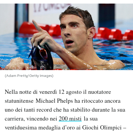
PODCAST
NEWSLETTER
I MIEI PREFERITI
SHOP
(Adam Pretty/Getty Images)
CALENDARIO
Nella notte di venerdì 12 agosto il nuotatore
statunitense Michael Phelps ha ritoccato ancora
uno dei tanti record che ha stabilito durante la sua
AREA PERSONALE
carriera, vincendo nei
200 misti
la sua
Area Personale
ventiduesima medaglia d’oro ai Giochi Olimpici –
Newsletter